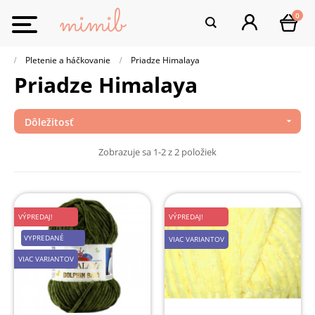
0
Toggle
navigation
Pletenie a háčkovanie
Priadze Himalaya
Priadze Himalaya
Dôležitosť

Zobrazuje sa 1-2 z 2 položiek
VÝPREDAJ!
VÝPREDAJ!
VYPREDANÉ
VIAC VARIANTOV
VIAC VARIANTOV