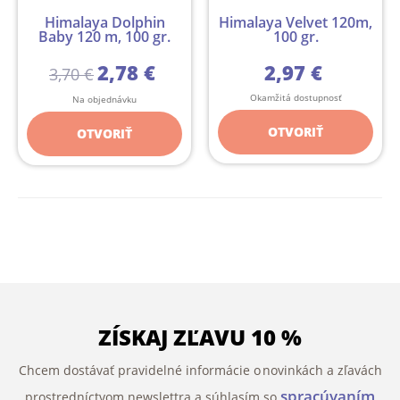
Himalaya Dolphin
Himalaya Velvet 120m,
Baby 120 m, 100 gr.
100 gr.
2,78 €
2,97 €
3,70 €
Okamžitá dostupnosť
Na objednávku
OTVORIŤ
OTVORIŤ
ZÍSKAJ ZĽAVU 10 %
Chcem dostávať pravidelné informácie o novinkách a zľavách
spracúvaním
prostredníctvom newslettra a súhlasím so