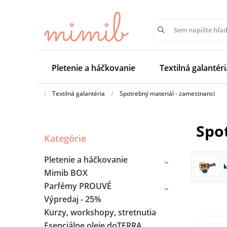
Pletenie a háčkovanie
Textilná galantéri
Textilná galantéria
Spotrebný materiál - zamestnanci
Sp
Kategórie
Pletenie a háčkovanie
k
Mimib BOX
Parfémy PROUVÉ
Výpredaj - 25%
Kurzy, workshopy, stretnutia
Esenciálne oleje doTERRA