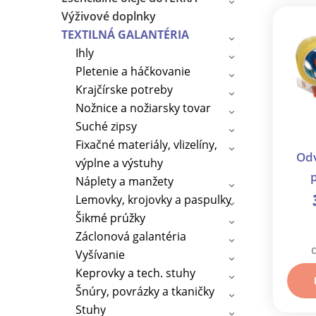
Výživové doplnky
TEXTILNÁ GALANTÉRIA
Ihly
Pletenie a háčkovanie
Krajčírske potreby
Nožnice a nožiarsky tovar
Suché zipsy
Fixačné materiály, vlizelíny,
Odv
výplne a výstuhy
Náplety a manžety
E
Lemovky, krojovky a paspulky
p
Šikmé prúžky
Záclonová galantéria
Vyšívanie
Keprovky a tech. stuhy
Šnúry, povrázky a tkaničky
Stuhy