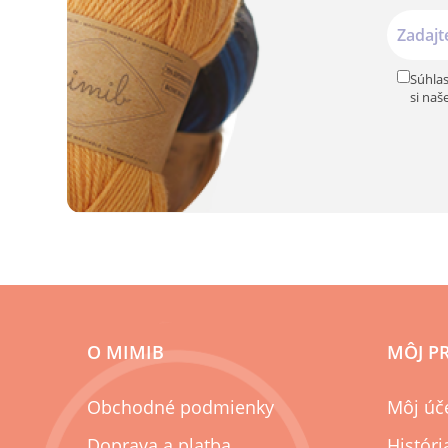
Súhlas
si naš
O MIMIB
MÔJ P
Obchodné podmienky
Môj úč
Doprava a platba
Histór