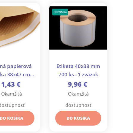
NOVINKA
ná papierová
Etiketa 40x38 mm
ka 38x47 cm s
700 ks - 1 zväzok
inkovou fóliou
1,43 €
9,96 €
vo vnútri...
Okamžitá
Okamžitá
dostupnosť
dostupnosť
DO KOŠÍKA
DO KOŠÍKA