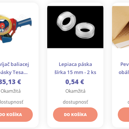
íjač baliacej
Lepiaca páska
Pev
pásky Tesa
šírka 15 mm - 2 ks
obál
conomy s 1
bubl
35,13 €
0,54 €
áskou - 1 ks
Okamžitá
Okamžitá
dostupnosť
dostupnosť
DO KOŠÍKA
DO KOŠÍKA