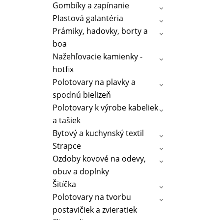
Gombíky a zapínanie
Plastová galantéria
Prámiky, hadovky, borty a
boa
Nažehľovacie kamienky -
hotfix
Polotovary na plavky a
spodnú bielizeň
Polotovary k výrobe kabeliek
a tašiek
Bytový a kuchynský textil
Strapce
Ozdoby kovové na odevy,
obuv a doplnky
Šitíčka
Polotovary na tvorbu
postavičiek a zvieratiek