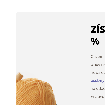
ZÍ
%
Chcem d
o novin
newslet
osobný
na odbe
% zľavu