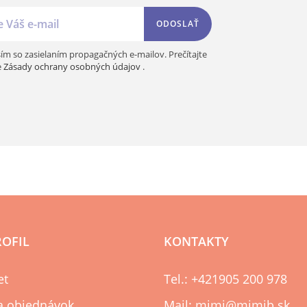
ODOSLAŤ
ím so zasielaním propagačných e-mailov. Prečítajte
e
Zásady ochrany osobných údajov
.
ROFIL
KONTAKTY
et
Tel.: +421905 200 978
ia objednávok
Mail: mimi@mimib.sk