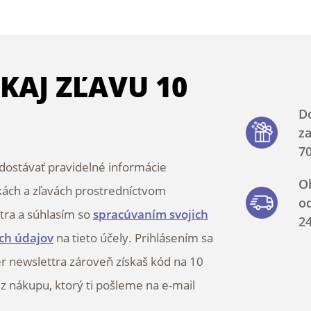
SKAJ ZĽAVU 10
D
z
70
ostávať pravidelné informácie
O
kách a zľavách prostredníctvom
o
tra a súhlasím so
spracúvaním svojich
2
ch údajov
na tieto účely. Prihlásením sa
r newslettra zároveň získaš kód na 10
 z nákupu, ktorý ti pošleme na e-mail