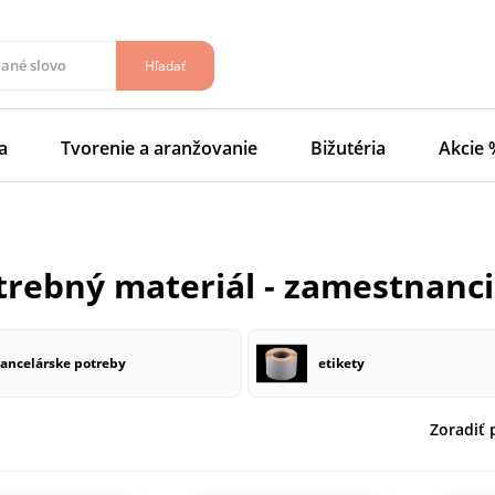
Hľadať
a
Tvorenie a aranžovanie
Bižutéria
Akcie 
otrebný materiál - zamestnanci
ancelárske potreby
etikety
Zoradiť 