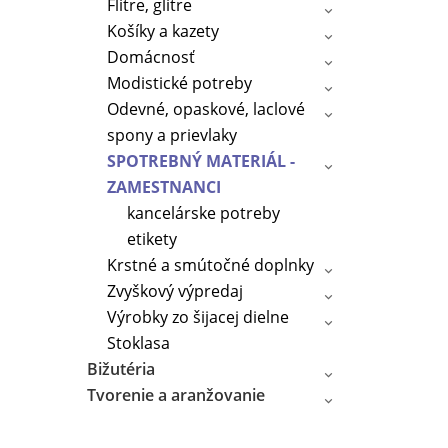
Flitre, glitre
Košíky a kazety
Domácnosť
Modistické potreby
Odevné, opaskové, laclové
spony a prievlaky
SPOTREBNÝ MATERIÁL -
ZAMESTNANCI
kancelárske potreby
etikety
Krstné a smútočné doplnky
Zvyškový výpredaj
Výrobky zo šijacej dielne
Stoklasa
Bižutéria
Tvorenie a aranžovanie