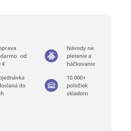
oprava
Návody na
adarmo od
pletenie a
 €
háčkovanie
bjednávka
10 000+
doslaná do
položiek
4h
skladom