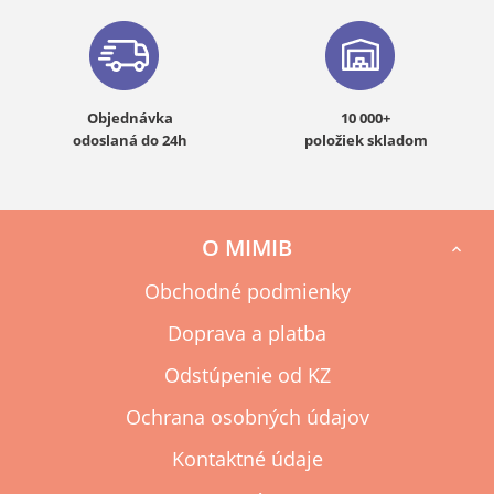
Objednávka
10 000+
odoslaná do 24h
položiek skladom
O MIMIB

Obchodné podmienky
Doprava a platba
Odstúpenie od KZ
Ochrana osobných údajov
Kontaktné údaje