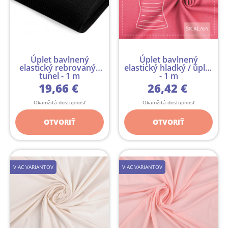
Úplet bavlnený
Úplet bavlnený
elastický rebrovaný -
elastický hladký / úplet
tunel - 1 m
- 1 m
19,66 €
26,42 €
Okamžitá dostupnosť
Okamžitá dostupnosť
OTVORIŤ
OTVORIŤ
VIAC VARIANTOV
VIAC VARIANTOV