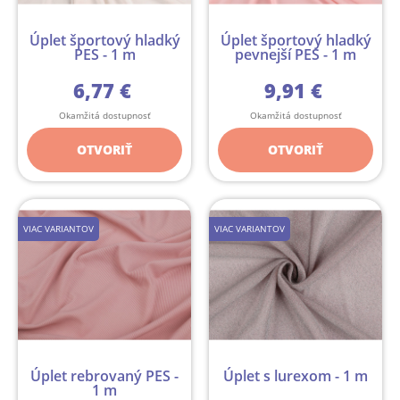
Úplet športový hladký
Úplet športový hladký
PES - 1 m
pevnejší PES - 1 m
6,77 €
9,91 €
Okamžitá dostupnosť
Okamžitá dostupnosť
OTVORIŤ
OTVORIŤ
VIAC VARIANTOV
VIAC VARIANTOV
Úplet rebrovaný PES -
Úplet s lurexom - 1 m
1 m