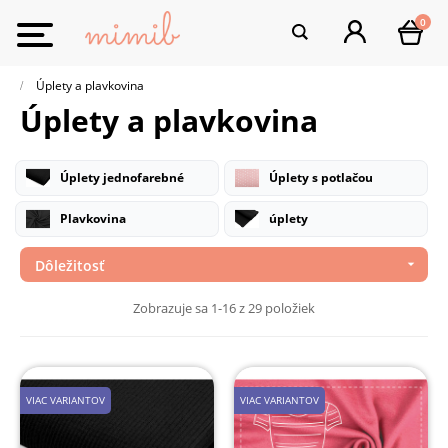
0
Toggle
navigation
Úplety a plavkovina
Úplety a plavkovina
Úplety jednofarebné
Úplety s potlačou
Plavkovina
úplety
Dôležitosť

Zobrazuje sa 1-16 z 29 položiek
VIAC VARIANTOV
VIAC VARIANTOV