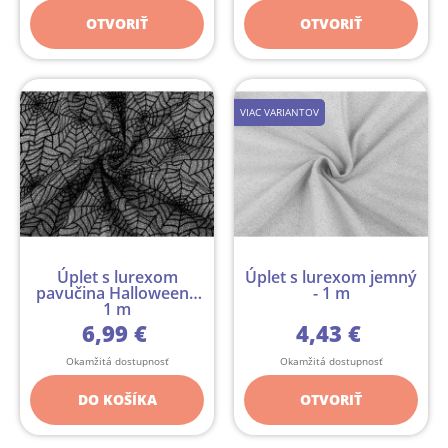
OTVORIŤ
OTVORIŤ
VIAC VARIANTOV
Úplet s lurexom
Úplet s lurexom jemný
pavučina Halloween -
- 1 m
1 m
6,99 €
4,43 €
Okamžitá dostupnosť
Okamžitá dostupnosť
DO KOŠÍKA
OTVORIŤ