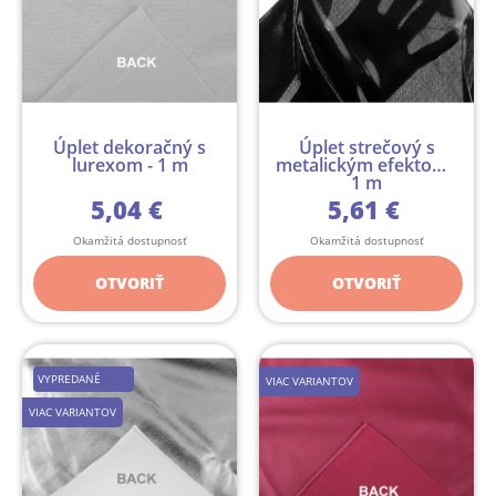
Úplet dekoračný s
Úplet strečový s
lurexom - 1 m
metalickým efektom -
1 m
5,04 €
5,61 €
Okamžitá dostupnosť
Okamžitá dostupnosť
OTVORIŤ
OTVORIŤ
VYPREDANÉ
VIAC VARIANTOV
VIAC VARIANTOV