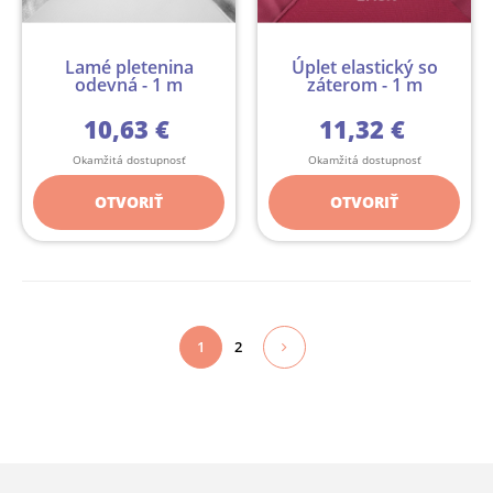
Lamé pletenina
Úplet elastický so
odevná - 1 m
záterom - 1 m
10,63 €
11,32 €
Okamžitá dostupnosť
Okamžitá dostupnosť
OTVORIŤ
OTVORIŤ
1
2