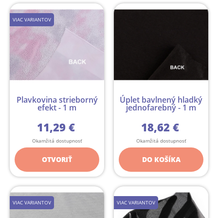
VIAC VARIANTOV
Plavkovina strieborný
Úplet bavlnený hladký
efekt - 1 m
jednofarebný - 1 m
11,29 €
18,62 €
Okamžitá dostupnosť
Okamžitá dostupnosť
OTVORIŤ
DO KOŠÍKA
VIAC VARIANTOV
VIAC VARIANTOV