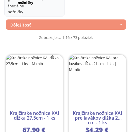
nožničky
Dôležitosť

Zobrazuje sa 1-16 z 73 položiek
Krajčírske nožnice KAI
Krajčírske nožnice KAI
dĺžka 27,5cm - 1 ks
pre ľavákov dĺžka 21
cm - 1 ks
67,90 €
34,29 €