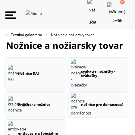
0
Toggle
navigation
Textilná galantéria
Nožnice a nožiarsky tovar
Nožnice a nožiarsky tovar
cvakacie nožničky -
nožnice KAI
cvakačky
krajčírske nožnice
nožnice pre domácnosť
entlovacie a špeciálne