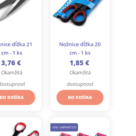
nice dĺžka 21
Nožnice dĺžka 20
cm - 1 ks
cm - 1 ks
3,76 €
1,85 €
Okamžitá
Okamžitá
dostupnosť
dostupnosť
DO KOŠÍKA
DO KOŠÍKA
VIAC VARIANTOV