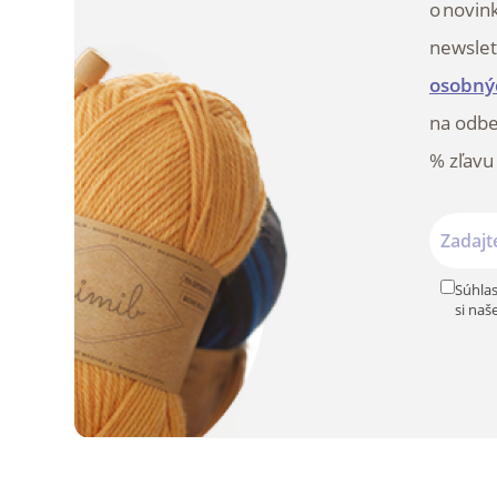
o novin
newslet
osobný
na odbe
% zľavu
Súhlas
si naš