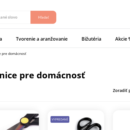
Hľadať
a
Tvorenie a aranžovanie
Bižutéria
Akcie 
e pre domácnosť
žnice pre domácnosť
Zoradiť 
VYPREDANÉ