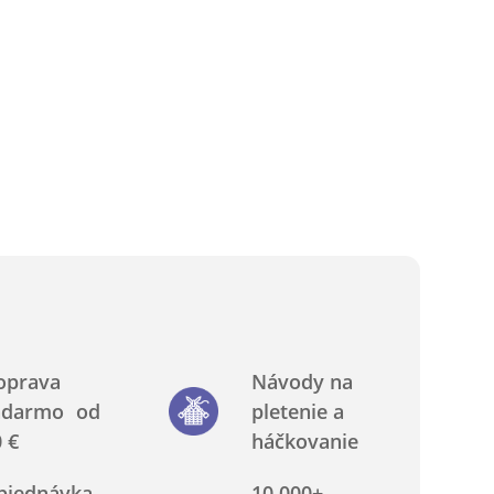
oprava
Návody na
adarmo od
pletenie a
 €
háčkovanie
bjednávka
10 000+