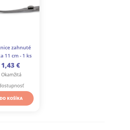
nice zahnuté
a 11 cm - 1 ks
1,43 €
Okamžitá
dostupnosť
DO KOŠÍKA