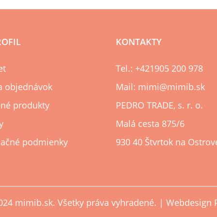
ROFIL
KONTAKTY
et
Tel.: +421905 200 978
ia objednávok
Mail: mimi@mimib.sk
né produkty
PEDRO TRADE, s. r. o.
y
Malá cesta 875/6
ačné podmienky
930 40 Štvrtok na Ostrov
024 mimib.sk. Všetky práva vyhradené. | Webdesign