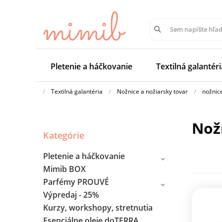
Pletenie a háčkovanie
Textilná galantéri
Textilná galantéria
Nožnice a nožiarsky tovar
nožnic
no
Kategórie
Pletenie a háčkovanie
Mimib BOX
Parfémy PROUVÉ
Výpredaj - 25%
Kurzy, workshopy, stretnutia
Esenciálne oleje doTERRA