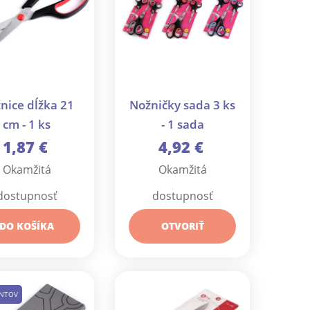
nice dĺžka 21
Nožničky sada 3 ks
cm - 1 ks
- 1 sada
1,87 €
4,92 €
Okamžitá
Okamžitá
dostupnosť
dostupnosť
DO KOŠÍKA
OTVORIŤ
ANTOV