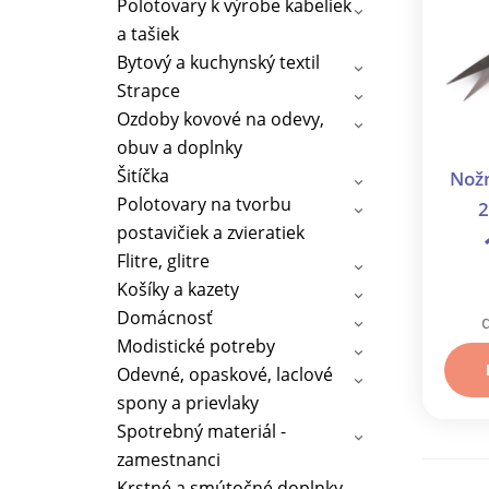
Polotovary k výrobe kabeliek
a tašiek
Bytový a kuchynský textil
Strapce
Ozdoby kovové na odevy,
obuv a doplnky
Šitíčka
Nožn
Polotovary na tvorbu
2
postavičiek a zvieratiek
Flitre, glitre
Košíky a kazety
Domácnosť
Modistické potreby
Odevné, opaskové, laclové
spony a prievlaky
Spotrebný materiál -
zamestnanci
Krstné a smútočné doplnky