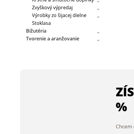
Zvyškový výpredaj
Výrobky zo šijacej dielne
Stoklasa
Bižutéria
Tvorenie a aranžovanie
ZÍ
%
Chcem d