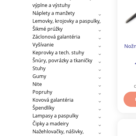
výplne a výstuhy
Náplety a manžety
Lemovky, krojovky a paspulky
Šikmé prúžky
Záclonová galantéria
Vyšívanie
Nožn
Keprovky a tech. stuhy
Šnúry, povrázky a tkaničky
Stuhy
Gumy
Nite
Popruhy
Kovová galantéria
Špendlíky
Lampasy a paspulky
Čipky a madeiry
Nažehlovačky, nášivky,