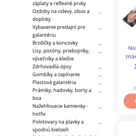
záplaty a reflexné prvky
Ozdoby na odevy, obuv a
doplnky
Vybavenie predajní pre
galantériu
Brzdičky a koncovky
Nož
Lisy, pistóny, priebojníky,
titá
výsečníky a kliešte
Zdrhovadlá-zipsy
Gombíky a zapínanie
Plastová galantéria
Prámiky, hadovky, borty a
boa
Nažehľovacie kamienky -
hotfix
Polotovary na plavky a
spodnú bielizeň