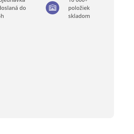
doslaná do
položiek
4h
skladom