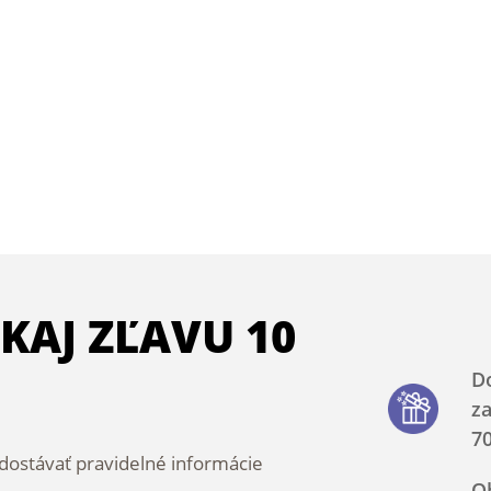
SKAJ ZĽAVU 10
D
z
70
ostávať pravidelné informácie
O