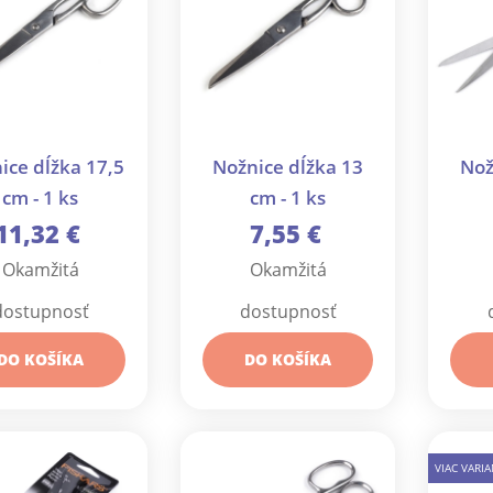
ice dĺžka 17,5
Nožnice dĺžka 13
Nož
cm - 1 ks
cm - 1 ks
11,32 €
7,55 €
Okamžitá
Okamžitá
dostupnosť
dostupnosť
DO KOŠÍKA
DO KOŠÍKA
VIAC VARI