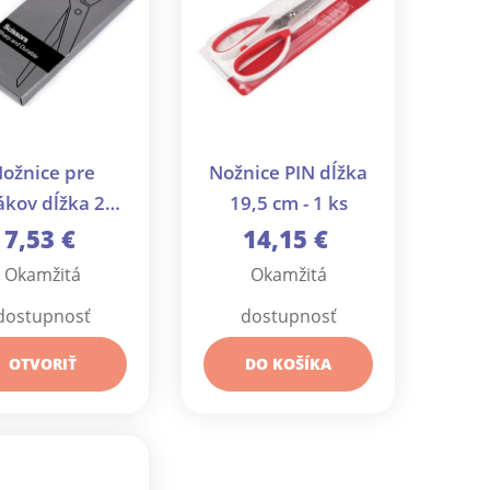
ožnice pre
Nožnice PIN dĺžka
ákov dĺžka 21
19,5 cm - 1 ks
cm - 1 ks
7,53 €
14,15 €
Okamžitá
Okamžitá
dostupnosť
dostupnosť
OTVORIŤ
DO KOŠÍKA