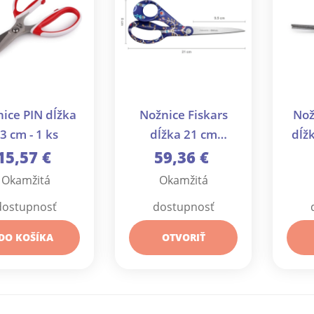
ice PIN dĺžka
Nožnice Fiskars
Nož
3 cm - 1 ks
dĺžka 21 cm
dĺžk
dizajnové - 1 ks
15,57 €
59,36 €
Okamžitá
Okamžitá
dostupnosť
dostupnosť
DO KOŠÍKA
OTVORIŤ