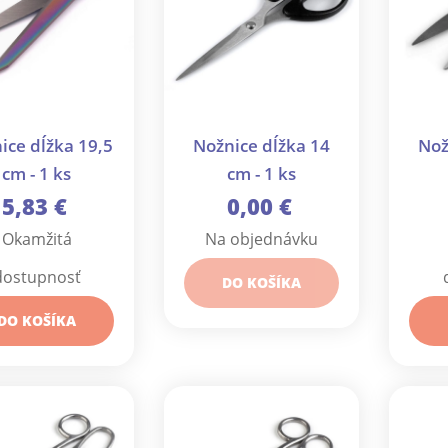
ice dĺžka 19,5
Nožnice dĺžka 14
Nož
cm - 1 ks
cm - 1 ks
5,83 €
0,00 €
Okamžitá
Na objednávku
dostupnosť
DO KOŠÍKA
DO KOŠÍKA