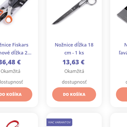
nice Fiskars
Nožnice dĺžka 18
N
nové dĺžka 21
cm - 1 ks
ľav
cm - 1 ks
36,48 €
13,63 €
Okamžitá
Okamžitá
dostupnosť
dostupnosť
DO KOŠÍKA
DO KOŠÍKA
VIAC VARIANTOV