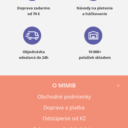
Doprava zadarmo
Návody na pletenie
od 70 €
a háčkovanie
Objednávka
10 000+
odoslaná do 24h
položiek skladom
O MIMIB

Obchodné podmienky
Doprava a platba
Odstúpenie od KZ