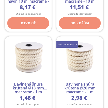
návin 10 m, macrame -
macrame - 10 m
10 m
8,17 €
11,51 €
Okamžitá dostupnosť
Okamžitá dostupnosť
OTVORIŤ
DO KOŠÍKA
VIAC VARIANTOV
Bavlnená šnúra
Bavlnená šnúra
krútená Ø18 mm
krútená Ø20 mm
macrame - 1 m
macrame - 1 m
1,48 €
2,98 €
Okamžitá dostupnosť
Okamžitá dostupnosť