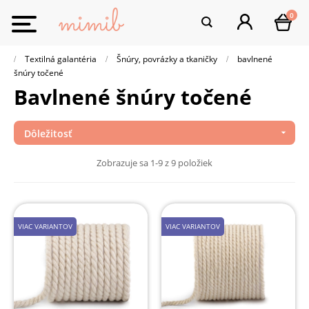
0
Toggle
navigation
Textilná galantéria
Šnúry, povrázky a tkaničky
bavlnené
šnúry točené
bavlnené šnúry točené
Dôležitosť

Zobrazuje sa 1-9 z 9 položiek
VIAC VARIANTOV
VIAC VARIANTOV