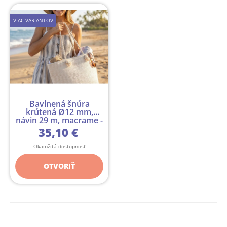
VIAC VARIANTOV
Bavlnená šnúra
krútená Ø12 mm,
návin 29 m, macrame -
29 m
35,10 €
Okamžitá dostupnosť
OTVORIŤ