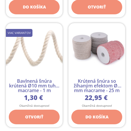
DO KOŠÍKA
OTVORIŤ
VIAC VARIANTOV
Bavlnená šnúra
Krútená šnúra so
krútená Ø10 mm tuhá,
žíhaným efektom Ø6
macrame - 1 m
mm macrame - 25 m
1,30 €
22,95 €
Okamžitá dostupnosť
Okamžitá dostupnosť
OTVORIŤ
DO KOŠÍKA