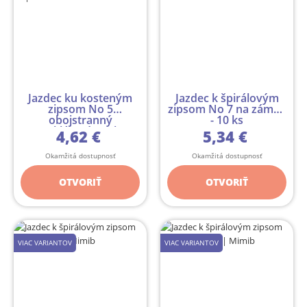
Jazdec ku kosteným
Jazdec k špirálovým
zipsom No 5
zipsom No 7 na zámok
obojstranný
- 10 ks
preklápací - 10 ks
4,62 €
5,34 €
Okamžitá dostupnosť
Okamžitá dostupnosť
OTVORIŤ
OTVORIŤ
VIAC VARIANTOV
VIAC VARIANTOV