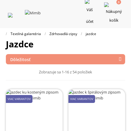
0
Toggle
navigation
Textilná galantéria
Zdrhovadlá-zipsy
jazdce
jazdce
Dôležitosť

Zobrazuje sa 1-16 z 54 položiek
VIAC VARIANTOV
VIAC VARIANTOV