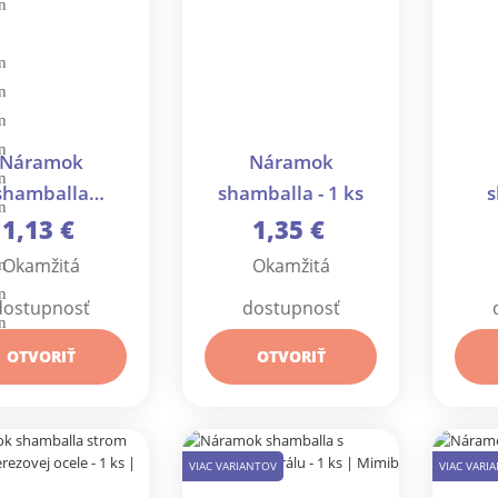
Náramok
Náramok
shamballa
shamballa - 1 ks
s
eťové srdce - 1
k
1,13 €
1,35 €
ks
k
Okamžitá
Okamžitá
dostupnosť
dostupnosť
OTVORIŤ
OTVORIŤ
VIAC VARIANTOV
VIAC VARI