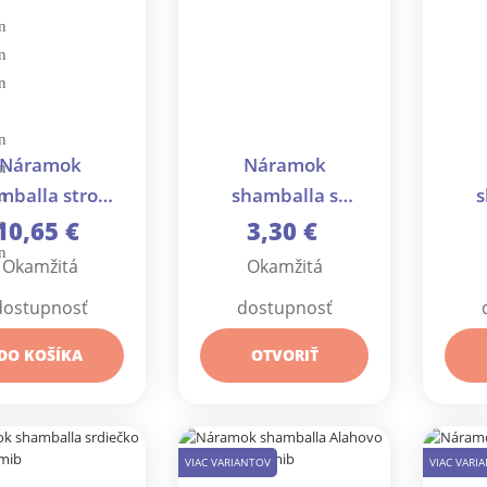
Náramok
Náramok
mballa strom
shamballa s
s
ta z nerezovej
imitáciou
10,65 €
3,30 €
cele - 1 ks
minerálu - 1 ks
mi
Okamžitá
Okamžitá
dostupnosť
dostupnosť
DO KOŠÍKA
OTVORIŤ
VIAC VARIANTOV
VIAC VARI