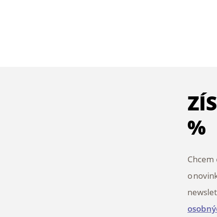
ZÍ
%
Chcem d
o novin
newslet
osobný