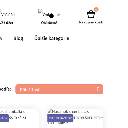
0
Nákupný košík
Váš účet
Obľúbené
%
Blog
Ďalšie kategorie
podľa:
Dôležitosť

ANTOV
VIAC VARIANTOV