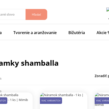
Hľadať
a
Tvorenie a aranžovanie
Bižutéria
Akcie 
ramky shamballa
Zoradiť 
ANTOV
VIAC VARIANTOV
VIAC VARI