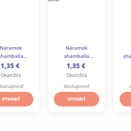
Náramok
Náramok
shamballa
shamballa
sha
ené korálky s
brúsené korálky s
1,35 €
1,35 €
fektom - 1 ks
AB efektom - 1 ks
Okamžitá
Okamžitá
dostupnosť
dostupnosť
OTVORIŤ
OTVORIŤ