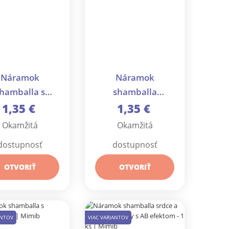
Náramok
Náramok
hamballa s
shamballa
imitáciou
minerálna korálka
1,35 €
1,35 €
nerálu - 1 ks
- 1 ks
Okamžitá
Okamžitá
dostupnosť
dostupnosť
OTVORIŤ
OTVORIŤ
ANTOV
VIAC VARIANTOV