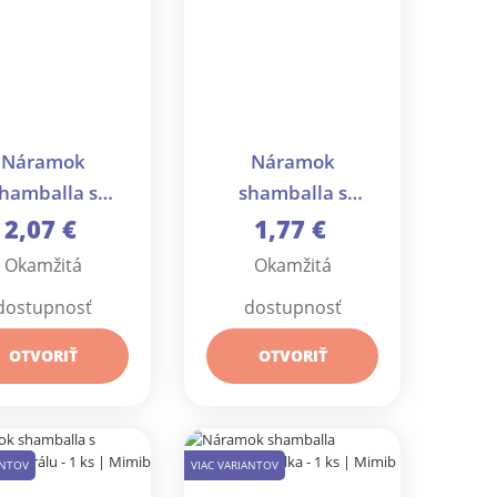
Náramok
Náramok
hamballa s
shamballa s
orálkami a
perleťou a
2,07 €
1,77 €
vetom - 1 ks
brúsenými
Okamžitá
Okamžitá
korálikmi - 1 ks
dostupnosť
dostupnosť
OTVORIŤ
OTVORIŤ
ANTOV
VIAC VARIANTOV