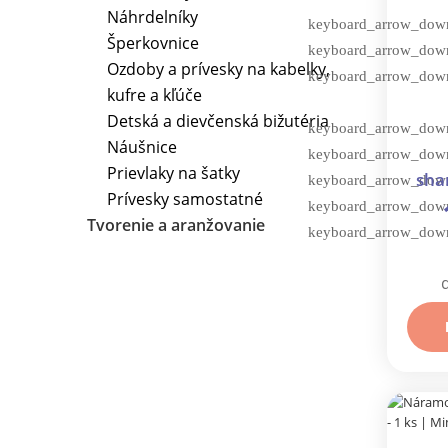
Náhrdelníky
Šperkovnice
Ozdoby a prívesky na kabelky,
kufre a kľúče
Detská a dievčenská bižutéria
Náušnice
Prievlaky na šatky
sha
Prívesky samostatné
živo
Tvorenie a aranžovanie
o