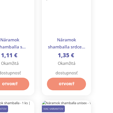
Náramok
Náramok
hamballa s
shamballa srdce a
kajlom - 1 ks
brúsené korálky s
1,11 €
1,35 €
AB efektom - 1 ks
Okamžitá
Okamžitá
dostupnosť
dostupnosť
OTVORIŤ
OTVORIŤ
ANTOV
VIAC VARIANTOV