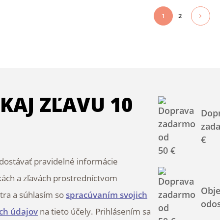
1
2
SKAJ ZĽAVU 10
Dop
zad
€
ostávať pravidelné informácie
kách a zľavách prostredníctvom
Obj
tra a súhlasím so
spracúvaním svojich
odos
ch údajov
na tieto účely. Prihlásením sa