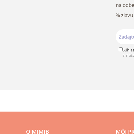
na odbe
% zľavu
Súhlas
si naš
O MIMIB
MÔJ P