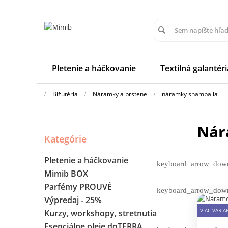
Pletenie a háčkovanie
Textilná galantéri
Bižutéria
Náramky a prstene
náramky shamballa
ná
Kategórie
Pletenie a háčkovanie
Mimib BOX
Parfémy PROUVÉ
Výpredaj - 25%
VIAC VARI
Kurzy, workshopy, stretnutia
Esenciálne oleje doTERRA