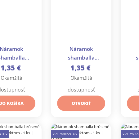
Náramok
Náramok
shamballa
shamballa
s
diečko - 1 ks
Alahovo oko - 1 ks
ro
1,35 €
1,35 €
Okamžitá
Okamžitá
dostupnosť
dostupnosť
DO KOŠÍKA
OTVORIŤ
ANTOV
VIAC VARIANTOV
VIAC VARI