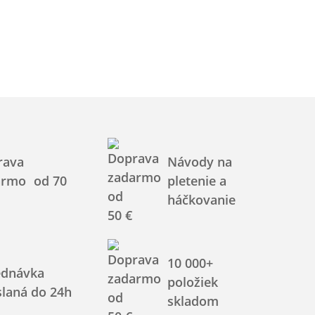
rava
Návody na
armo od 70
pletenie a
háčkovanie
10 000+
ednávka
položiek
laná do 24h
skladom