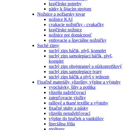
krajčírske potreby
pätky k šijacím strojom
Nožnice a nožiarsky tovar
nožnice KAI
cvakacie nožničky - cvakačky
krajčírske nožnice
nožnice pre domácnosť
entlovacie a špeciálne nožničky
Suché zipsy
suchý zips háčik, plyš, komplet
suchý zips samolepiaci háčik, plyš,
komplet
suchý zips obojstranný a nízkoprofilový
suchý zips samolepiace tvary
suchý zips háčik a plyš v jednom
Fixačné materiály, vlizelíny, výplne a výstuhy
vypchávky, šilty a potítka
vlizelín nažehľovací
zatepľovacie vložky
rašlové a tkané textílie a výstuhy
fixačné stuhy a pásky
vlizelín nenažehľovací
výplne do hračiek a vankúšov
špeciálna fólia
molitany