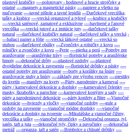
plastové krabičky
----polotovary - hodinové a hracie strojčeky a
ostatné
----magnety a magnetické pásky
----papiere a všetko na
maľovanie
----tavné pištole a tavné lepidlá
---Darčekové vrecúška,
tašky a krabice
----vrecká organzové a tylové
----krabice a krabičky
----vrecká saténové, zamatové a exkluzívne
----bavlnené a ľanové
vrecúška
----vrecká jutové a z imitácie juty
----darčekové tašky
natural
----darčekové krabičky natural
----darčekové tašky a vrecká
-
---baliaci papier a fólie
----vrecká látkové ostatné
----vrecká so
stuhou
----darčekové obálky
---Zvončeky a rolničky z kovu
----
rolničky a zvončeky z kovu
---Perie
----pierka a perá
---Potreby pre
aranžovanie
----aranžérske trávy
----floristické potreby a aranžérske
hmoty
----dekoračné drôty
----plastové ozdoby
----plastové
dvojdielne dekorácie k zaveseniu
----floristické drôtiky a pásky
----
ostatné potreby pre aranžovanie
----borty a koráliky na šnúre
----
aranžovacie stuhy a šnúry
----základy pre výrobu vencov
----piestiky
do kvetín
----manžety na kvety
---Párty, narodeniny a karneval
----
párty / karnevalové dekorácie a doplnky
----karnevalové čelenky
----
masky, škrabošky a parochne
----karnevalové kostýmy a sady
----
párty a narodeninové dekorácie
----párty konfety a flitre
---Vianočné
dekorácie
----hviezdy a vločky
----vianočné ozdoby
----gule a
ozdoby na zavesenie
----vianočné módne doplnky
----vianočné
dekorácie a doplnky na tvorenie
----Mikulášske a vianočné čižmy,
vrecúška a tašky
----vianočné stromčeky
---Dekoračná organza, tyl,
satén, taft a juta
----dekoračné tyly, čipky a pavučinky
----dekoračná
metráž
----organza, taft a satén
---Brmbolce a chlpaté drôtiky
----