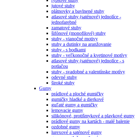
rypsové stuhy
jutové stuhy
plátnovky a bavlnené stuhy
atlasové stuhy (saténové) jednolíce -
jednofarebné
zamatové stuhy
šifónové (monofilové) stuhy
stuhy - vianočné motivy
stuhy a dutinky na aranžovanie
stuhy - s bodkami
stuhy - veľkonočné a kvetinové motívy
atlasové stuhy (saténové) jednolíce - s
potlačou
stuhy - svadobné a valentínske motívy
odevné stuhy
široké stuhy
Gumy
prádlové a ploché gumičky
gumičky hladké a dierkové
guľaté gumy a gumičky
lemovacie gumy
silikónové, protišmykové a plavkové gumy
prádlové gumy na kartách - malé balenie
ozdobné gumy
lurexové a saténové gumy