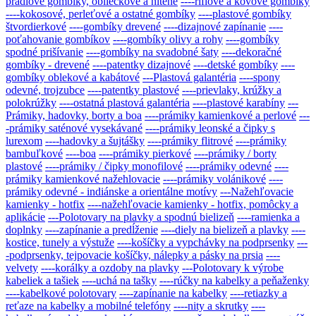
prádlové gombíky, obliečkové a nitené
----riflové a kovové gombíky
----kokosové, perleťové a ostatné gombíky
----plastové gombíky
štvordierkové
----gombíky drevené
----dizajnové zapínanie
----
poťahovanie gombíkov
----gombíky olivy a rohy
----gombíky
spodné prišívanie
----gombíky na svadobné šaty
----dekoračné
gombíky - drevené
----patentky dizajnové
----detské gombíky
----
gombíky oblekové a kabátové
---Plastová galantéria
----spony
odevné, trojzubce
----patentky plastové
----prievlaky, krúžky a
polokrúžky
----ostatná plastová galantéria
----plastové karabíny
---
Prámiky, hadovky, borty a boa
----prámiky kamienkové a perlové
---
-prámiky saténové vysekávané
----prámiky leonské a čipky s
lurexom
----hadovky a šujtášky
----prámiky flitrové
----prámiky
bambuľkové
----boa
----prámiky pierkové
----prámiky / borty
plastové
----prámiky / čipky monofilové
----prámiky odevné
----
prámiky kamienkové nažehlovacie
----prámiky volánikové
----
prámiky odevné - indiánske a orientálne motívy
---Nažehľovacie
kamienky - hotfix
----nažehľovacie kamienky - hotfix, pomôcky a
aplikácie
---Polotovary na plavky a spodnú bielizeň
----ramienka a
doplnky
----zapínanie a predĺženie
----diely na bielizeň a plavky
----
kostice, tunely a výstuže
----košíčky a vypchávky na podprsenky
---
-podprsenky, tejpovacie košíčky, nálepky a pásky na prsia
----
velvety
----korálky a ozdoby na plavky
---Polotovary k výrobe
kabeliek a tašiek
----uchá na tašky
----rúčky na kabelky a peňaženky
----kabelkové polotovary
----zapínanie na kabelky
----retiazky a
reťaze na kabelky a mobilné telefóny
----nity a skrutky
----