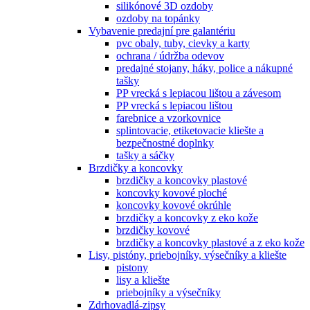
silikónové 3D ozdoby
ozdoby na topánky
Vybavenie predajní pre galantériu
pvc obaly, tuby, cievky a karty
ochrana / údržba odevov
predajné stojany, háky, police a nákupné
tašky
PP vrecká s lepiacou lištou a závesom
PP vrecká s lepiacou lištou
farebnice a vzorkovnice
splintovacie, etiketovacie kliešte a
bezpečnostné doplnky
tašky a sáčky
Brzdičky a koncovky
brzdičky a koncovky plastové
koncovky kovové ploché
koncovky kovové okrúhle
brzdičky a koncovky z eko kože
brzdičky kovové
brzdičky a koncovky plastové a z eko kože
Lisy, pistóny, priebojníky, výsečníky a kliešte
pistony
lisy a kliešte
priebojníky a výsečníky
Zdrhovadlá-zipsy