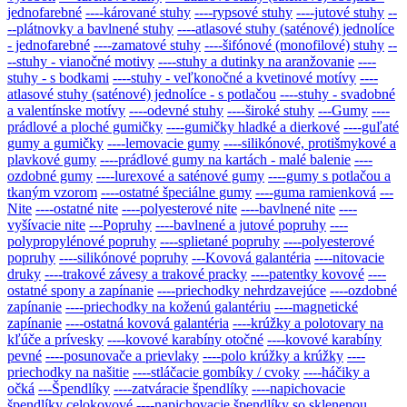
jednofarebné
----kárované stuhy
----rypsové stuhy
----jutové stuhy
--
--plátnovky a bavlnené stuhy
----atlasové stuhy (saténové) jednolíce
- jednofarebné
----zamatové stuhy
----šifónové (monofilové) stuhy
--
--stuhy - vianočné motivy
----stuhy a dutinky na aranžovanie
----
stuhy - s bodkami
----stuhy - veľkonočné a kvetinové motívy
----
atlasové stuhy (saténové) jednolíce - s potlačou
----stuhy - svadobné
a valentínske motívy
----odevné stuhy
----široké stuhy
---Gumy
----
prádlové a ploché gumičky
----gumičky hladké a dierkové
----guľaté
gumy a gumičky
----lemovacie gumy
----silikónové, protišmykové a
plavkové gumy
----prádlové gumy na kartách - malé balenie
----
ozdobné gumy
----lurexové a saténové gumy
----gumy s potlačou a
tkaným vzorom
----ostatné špeciálne gumy
----guma ramienková
---
Nite
----ostatné nite
----polyesterové nite
----bavlnené nite
----
vyšívacie nite
---Popruhy
----bavlnené a jutové popruhy
----
polypropylénové popruhy
----splietané popruhy
----polyesterové
popruhy
----silikónové popruhy
---Kovová galantéria
----nitovacie
druky
----trakové závesy a trakové pracky
----patentky kovové
----
ostatné spony a zapínanie
----priechodky nehrdzavejúce
----ozdobné
zapínanie
----priechodky na koženú galantériu
----magnetické
zapínanie
----ostatná kovová galantéria
----krúžky a polotovary na
kľúče a prívesky
----kovové karabíny otočné
----kovové karabíny
pevné
----posunovače a prievlaky
----polo krúžky a krúžky
----
priechodky na našitie
----stláčacie gombíky / cvoky
----háčiky a
očká
---Špendlíky
----zatváracie špendlíky
----napichovacie
špendlíky celokovové
----napichovacie špendlíky so sklenenou