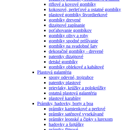
riflové a kovové gombíky
kokosové, perleťové a ostatné gombíky
plastové gombíky štvordierkové
gombíky drevené
dizajnové zapínanie
poťahovanie gombíkov
gombíky olivy a rohy
gombíky spodné prišívanie
gombíky na svadobné šaty
dekoračné gombíky - drevené
patentky dizajnové
detské gombíky
gombíky oblekové a kabátové
Plastová galantéria
spony odevné, trojzubce
patentky plastové
prievlaky, krúžky a polokrúžky
ostatná plastová galantéria
plastové karabíny
Prámiky, hadovky, borty a boa
prámiky kamienkové a perlové
prámiky saténové vysekávané
prámiky leonské a čipky s lurexom
hadovky a šujtášky
prámiky flitrové