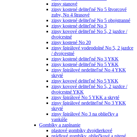
zipsy stanové
zipsy kostené deliteľné No 5 štvorcové
zuby, No 4 štrasové
zipsy kostené deliteľné No 5 obojstranné
zipsy kostené deliteľné No 3
zipsy kovové deliteľné No 5, 2 jazdce /
dvojcestné
zipsy kostené No 20
zipsy špirálové vodeodolné No 5, 2 jazdce
/ dvojcestné
zipsy kostené deliteľné No 3 YKK
zipsy kostené deliteľné No 5 YKK
zipsy špirálové nedeliteľné No 4 YKK
skryté
zipsy kovové deliteľné No 5 YKK
zipsy kovové deliteľné No 5, 2 jazdce /
dvojcestné YKK
zipsy špirálové No 5 YKK a skryté
zipsy špirálové nedeliteľné No 3 YKK
skryté
zipsy špirálové No 3 na obliečky a
vankúše
Gombíky a zapínanie
plastové gombíky dvojdierkové
prádlové gombíky, obliečkové a nitené