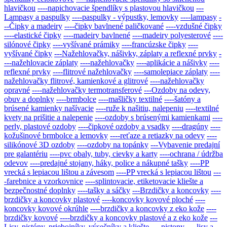
hlavičkou
----napichovacie špendlíky s plastovou hlavičkou
---
Lampasy a paspulky
----paspulky - výpustky, lemovky
----lampasy
-
--Čipky a madeiry
----čipky bavlnené paličkované
----vzdušné čipky
----elastické čipky
----madeiry bavlnené
----madeiry polyesterové
----
silónové čipky
----vyšívané prámiky
----francúzske čipky
----
vyšívané čipky
---Nažehlovačky, nášivky, záplaty a reflexné prvky
-
---nažehlovacie záplaty
----nažehlovačky
----aplikácie a nášivky
----
reflexné prvky
----flitrové nažehlovačky
----samolepiace záplaty
----
nažehlovačky flitrové, kamienkové a glitrové
----nažehlovačky
opravné
----nažehlovačky termotransferové
---Ozdoby na odevy,
obuv a doplnky
----brmbolce
----mašličky textilné
----šatóny a
brúsené kamienky našívacie
----ruže k našitiu, nalepeniu
----textilné
kvety na prišitie a nalepenie
----ozdoby s brúsenými kamienkami
----
perly, plastové ozdoby
----čipkové ozdoby a vsadky
----dragúny
----
kožušinové brmbolce a lemovky
----reťaze a retiazky na odevy
----
silikónové 3D ozdoby
----ozdoby na topánky
---Vybavenie predajní
pre galantériu
----pvc obaly, tuby, cievky a karty
----ochrana / údržba
odevov
----predajné stojany, háky, police a nákupné tašky
----PP
vrecká s lepiacou lištou a závesom
----PP vrecká s lepiacou lištou
---
-farebnice a vzorkovnice
----splintovacie, etiketovacie kliešte a
bezpečnostné doplnky
----tašky a sáčky
---Brzdičky a koncovky
----
brzdičky a koncovky plastové
----koncovky kovové ploché
----
koncovky kovové okrúhle
----brzdičky a koncovky z eko kože
----
brzdičky kovové
----brzdičky a koncovky plastové a z eko kože
---
Lisy, pistóny, priebojníky, výsečníky a kliešte
----pistony
----lisy a