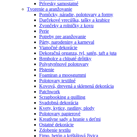
Prívesky samostatné
Tvorenie a aranžovanie
Pomôcky, náradie, polotovary a formy
Darčekové vrecúška, tašky a krabice
Zvončeky a rolničky z kovu
Perie
Potreby pre aranžovanie
Párty, narodeniny a karneval
Vianočné dekorácie
Dekoračná organza, tyl, satén, taft a juta
Brmbolce a chlpaté drôtiky
Polystyrénové polotovary
Plstenie
Foamiran a moosgummi
Polotovary textilné
Kovová, drevená a sklenená dekorácia
Patchwork
Scrapbooking a quilling
Svadobná dekorácia
Kvety, kytice, rastliny, plody
Polotovary papierové
Kreatívne sady a hranie s deťmi
Ostatné dekorácie
Zdobenie textilu
Fimo, betón a krištálová živica