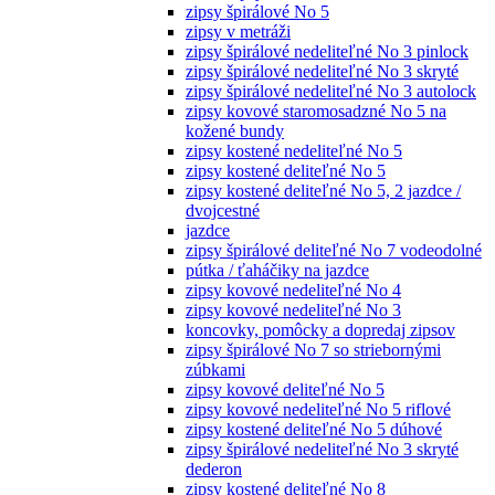
zipsy špirálové No 5
zipsy v metráži
zipsy špirálové nedeliteľné No 3 pinlock
zipsy špirálové nedeliteľné No 3 skryté
zipsy špirálové nedeliteľné No 3 autolock
zipsy kovové staromosadzné No 5 na
kožené bundy
zipsy kostené nedeliteľné No 5
zipsy kostené deliteľné No 5
zipsy kostené deliteľné No 5, 2 jazdce /
dvojcestné
jazdce
zipsy špirálové deliteľné No 7 vodeodolné
pútka / ťaháčiky na jazdce
zipsy kovové nedeliteľné No 4
zipsy kovové nedeliteľné No 3
koncovky, pomôcky a dopredaj zipsov
zipsy špirálové No 7 so striebornými
zúbkami
zipsy kovové deliteľné No 5
zipsy kovové nedeliteľné No 5 riflové
zipsy kostené deliteľné No 5 dúhové
zipsy špirálové nedeliteľné No 3 skryté
dederon
zipsy kostené deliteľné No 8