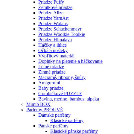
Priadze Puffy
Ženilkové priadze
Priadze Alize
Priadze YarnArt
Priadze Wolans
Priadze Schachenmayr
Priadze Woolkie Toolkie
Priadze Himalaya
Háčiky a ihlice
Očká a nošteky
Výpľňový materiál
Doplnky na pletenie a háčkovanie
Letné priadze
Zimné priadze
Macramé, ribbony, šnúry
Amigurumi
Baby priadze
Gombičkové PUZZLE
Bavlna, merino, bambus, alpaka
Mimib BOX
Parfémy PROUVÉ
Dámske parfémy
Klasické parfémy
Pánske parfémy
Klasické pánske parfémy