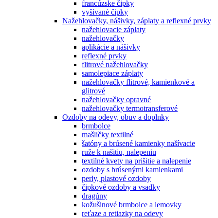
francúzske čipky
vyšívané čipky
Nažehlovačky, nášivky, záplaty a reflexné prvky
nažehlovacie záplaty
nažehlovačky
aplikácie a nášivky
reflexné prvky
flitrové nažehlovačky
samolepiace záplaty
nažehlovačky flitrové, kamienkové a
glitrové
nažehlovačky opravné
nažehlovačky termotransferové
Ozdoby na odevy, obuv a doplnky
brmbolce
mašličky textilné
šatóny a brúsené kamienky našívacie
ruže k našitiu, nalepeniu
textilné kvety na prišitie a nalepenie
ozdoby s brúsenými kamienkami
perly, plastové ozdoby
čipkové ozdoby a vsadky
dragúny
kožušinové brmbolce a lemovky
reťaze a retiazky na odevy