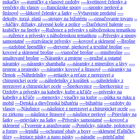
pukačky
----gumičky a vlasové ozdoby
----kvetinové čelenky a
venčeky do vlasov
----francúzske spony
----sponky perlové a
štrásové
----látkové čelenky a šatky
---Vybavenie predajní
----
dekolty, torzá, platá
----stojany na bižutériu
----označovanie tovaru
--
--háčiky, držiaky, závesné koše a police
---Darčekové balenie
----
krabičky na šperky
---Ružence a prívesky s náboženskou tematikou
----ružence a prívesky s náboženskou tematikou
---Prívesky a spony
samostatné
----roztváracie prívesky
----kovové a sklenené
---Brošne
----ozdobné špendlíky
----drevené, pierkové a textilné brošne
----
kovové a sklenené brošne
----vianočné brošne
----minibrošne
----
smaltované brošne
---Náramky a prstene
----pružné a ostatné
náramky
----náramky shamballa
----náramky z minerálov a lávy
----
prstene a prstienky
----náramky kovové a štrasové
----náramky na
členok
---Náhrdelníky
----retiazky a reťaze z nerezovej a
chirurgickej ocele
----náhrdelníky z koráliek
----náhrdelníky z
nerezovej a chirurgickej ocele
---Šperkovnice
----šperkovnice
---
Ozdoby a prívesky na kabelky, kufre a kľúče
----prívesky na
kabelky a kľúče
----menovky / visačky na kufor
----pútka na ruku a
mobil
---Detská a dievčenská bižutéria
----bižutéria
----ozdoby do
vlasov
---Náušnice
----náušnice z nerezovej a chirurgickej ocele
----
zo zirkonu
----náušnice štrasové
----náušnice perlové
---Prievlaky na
šatky
----prievlaky na šatky
---Prívesky samostatné
----kovové a
sklenené
--Tvorenie a aranžovanie
---Pomôcky, náradie, polotovary
a formy
----lepidlá
----ochranné obaly a boxy
----sklenené fľaštičky,
dózy
----lepiace pásky a nano pásky
----náradie
----priehľadné