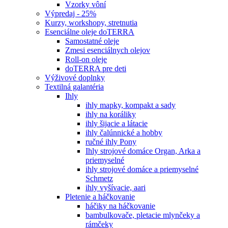
Vzorky vôní
Výpredaj - 25%
Kurzy, workshopy, stretnutia
Esenciálne oleje doTERRA
Samostatné oleje
Zmesi esenciálnych olejov
Roll-on oleje
doTERRA pre deti
Výživové doplnky
Textilná galantéria
Ihly
ihly mapky, kompakt a sady
ihly na koráliky
ihly šijacie a látacie
ihly čalúnnické a hobby
ručné ihly Pony
Ihly strojové domáce Organ, Arka a
priemyselné
ihly strojové domáce a priemyselné
Schmetz
ihly vyšívacie, aari
Pletenie a háčkovanie
háčiky na háčkovanie
bambulkovače, pletacie mlynčeky a
rámčeky