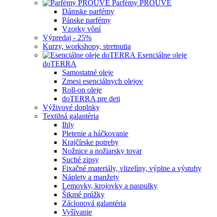
Parfémy PROUVÉ
Dámske parfémy
Pánske parfémy
Vzorky vôní
Výpredaj - 25%
Kurzy, workshopy, stretnutia
Esenciálne oleje
doTERRA
Samostatné oleje
Zmesi esenciálnych olejov
Roll-on oleje
doTERRA pre deti
Výživové doplnky
Textilná galantéria
Ihly
Pletenie a háčkovanie
Krajčírske potreby
Nožnice a nožiarsky tovar
Suché zipsy
Fixačné materiály, vlizelíny, výplne a výstuhy
Náplety a manžety
Lemovky, krojovky a paspulky
Šikmé prúžky
Záclonová galantéria
Vyšívanie