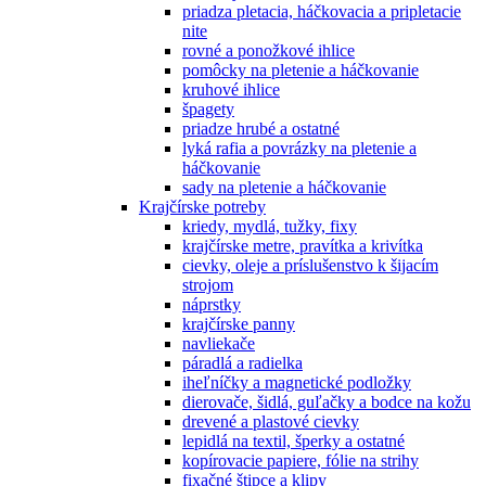
priadza pletacia, háčkovacia a pripletacie
nite
rovné a ponožkové ihlice
pomôcky na pletenie a háčkovanie
kruhové ihlice
špagety
priadze hrubé a ostatné
lyká rafia a povrázky na pletenie a
háčkovanie
sady na pletenie a háčkovanie
Krajčírske potreby
kriedy, mydlá, tužky, fixy
krajčírske metre, pravítka a krivítka
cievky, oleje a príslušenstvo k šijacím
strojom
náprstky
krajčírske panny
navliekače
páradlá a radielka
iheľníčky a magnetické podložky
dierovače, šidlá, guľačky a bodce na kožu
drevené a plastové cievky
lepidlá na textil, šperky a ostatné
kopírovacie papiere, fólie na strihy
fixačné štipce a klipy