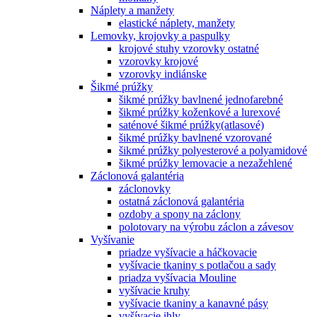
Náplety a manžety
elastické náplety, manžety
Lemovky, krojovky a paspulky
krojové stuhy vzorovky ostatné
vzorovky krojové
vzorovky indiánske
Šikmé prúžky
šikmé prúžky bavlnené jednofarebné
šikmé prúžky koženkové a lurexové
saténové šikmé prúžky(atlasové)
šikmé prúžky bavlnené vzorované
šikmé prúžky polyesterové a polyamidové
šikmé prúžky lemovacie a nezažehlené
Záclonová galantéria
záclonovky
ostatná záclonová galantéria
ozdoby a spony na záclony
polotovary na výrobu záclon a závesov
Vyšívanie
priadze vyšívacie a háčkovacie
vyšívacie tkaniny s potlačou a sady
priadza vyšívacia Mouline
vyšívacie kruhy
vyšívacie tkaniny a kanavné pásy
vyšívacie ihly