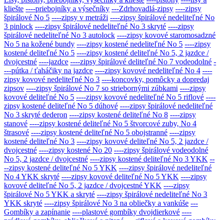
kliešte
----priebojníky a výsečníky
---Zdrhovadlá-zipsy
----zipsy
špirálové No 5
----zipsy v metráži
----zipsy špirálové nedeliteľné No
3 pinlock
----zipsy špirálové nedeliteľné No 3 skryté
----zipsy
špirálové nedeliteľné No 3 autolock
----zipsy kovové staromosadzné
No 5 na kožené bundy
----zipsy kostené nedeliteľné No 5
----zipsy
kostené deliteľné No 5
----zipsy kostené deliteľné No 5, 2 jazdce /
dvojcestné
----jazdce
----zipsy špirálové deliteľné No 7 vodeodolné
-
---pútka / ťaháčiky na jazdce
----zipsy kovové nedeliteľné No 4
----
zipsy kovové nedeliteľné No 3
----koncovky, pomôcky a dopredaj
zipsov
----zipsy špirálové No 7 so striebornými zúbkami
----zipsy
kovové deliteľné No 5
----zipsy kovové nedeliteľné No 5 riflové
----
zipsy kostené deliteľné No 5 dúhové
----zipsy špirálové nedeliteľné
No 3 skryté dederon
----zipsy kostené deliteľné No 8
----zipsy
stanové
----zipsy kostené deliteľné No 5 štvorcové zuby, No 4
štrasové
----zipsy kostené deliteľné No 5 obojstranné
----zipsy
kostené deliteľné No 3
----zipsy kovové deliteľné No 5, 2 jazdce /
dvojcestné
----zipsy kostené No 20
----zipsy špirálové vodeodolné
No 5, 2 jazdce / dvojcestné
----zipsy kostené deliteľné No 3 YKK
--
--zipsy kostené deliteľné No 5 YKK
----zipsy špirálové nedeliteľné
No 4 YKK skryté
----zipsy kovové deliteľné No 5 YKK
----zipsy
kovové deliteľné No 5, 2 jazdce / dvojcestné YKK
----zipsy
špirálové No 5 YKK a skryté
----zipsy špirálové nedeliteľné No 3
YKK skryté
----zipsy špirálové No 3 na obliečky a vankúše
---
Gombíky a zapínanie
----plastové gombíky dvojdierkové
----