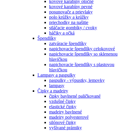
kovové karabíny otočné
kovové karabíny pevné
posunovače a prievlaky
polo krúžky a krúžky
priechodky na našitie
stláčacie gombíky / cvoky
háčiky a očká
Špendlíky
zatváracie špendlíky
napichovacie špendlíky celokovové
napichovacie špendlíky so sklenenou
hlavičkou
napichovacie špendlíky s plastovou
hlavičkou
Lampasy a paspulky
paspulky - výpustky, lemovky
lampasy
Čipky a madeiry
čipky bavlnené paličkované
vzdušné čipky
elastické čipky
madeiry bavlnené
madeiry polyesterové
silónové čipky
vyšívané prámiky