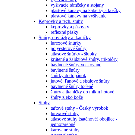
vyšívacie rámčeky a stojany
plastové kanavy na kabelky a košíky
plastové kanavy na vyšívanie
Keprovky a tech. stuhy
keprovky a pásovky
reflexné pásky
Šnúry, povrázky a tkaničky
lurexové šnúrky
polyesterové šnúry
atlasové šnúrky - šlupky
krútené a žalúziové šnúry, trikolóry
bavlnené šnúry voskované
bavlnené šnúry
šnúrky do topánok
jutové, ľanové a sisalové šnúry
bavlnené šnúry točené
šnúry a tkaničky do mikín hotové
šnúry z eko kože
Stuhy
taftové stuhy - Český výrobok
lurexové stuhy
atlasové stuhy (saténové) obojlíce -
jednofarebné
kárované stuhy