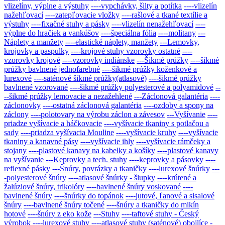
vlizelíny, výplne a výstuhy
----vypchávky, šilty a potítka
----vlizelín
nažehľovací
----zatepľovacie vložky
----rašlové a tkané textílie a
výstuhy
----fixačné stuhy a pásky
----vlizelín nenažehľovací
----
výplne do hračiek a vankúšov
----špeciálna fólia
----molitany
---
Náplety a manžety
----elastické náplety, manžety
---Lemovky,
krojovky a paspulky
----krojové stuhy vzorovky ostatné
----
vzorovky krojové
----vzorovky indiánske
---Šikmé prúžky
----šikmé
prúžky bavlnené jednofarebné
----šikmé prúžky koženkové a
lurexové
----saténové šikmé prúžky(atlasové)
----šikmé prúžky
bavlnené vzorované
----šikmé prúžky polyesterové a polyamidové
--
--šikmé prúžky lemovacie a nezažehlené
---Záclonová galantéria
----
záclonovky
----ostatná záclonová galantéria
----ozdoby a spony na
záclony
----polotovary na výrobu záclon a závesov
---Vyšívanie
----
priadze vyšívacie a háčkovacie
----vyšívacie tkaniny s potlačou a
sady
----priadza vyšívacia Mouline
----vyšívacie kruhy
----vyšívacie
tkaniny a kanavné pásy
----vyšívacie ihly
----vyšívacie rámčeky a
stojany
----plastové kanavy na kabelky a košíky
----plastové kanavy
na vyšívanie
---Keprovky a tech. stuhy
----keprovky a pásovky
----
reflexné pásky
---Šnúry, povrázky a tkaničky
----lurexové šnúrky
---
-polyesterové šnúry
----atlasové šnúrky - šlupky
----krútené a
žalúziové šnúry, trikolóry
----bavlnené šnúry voskované
----
bavlnené šnúry
----šnúrky do topánok
----jutové, ľanové a sisalové
šnúry
----bavlnené šnúry točené
----šnúry a tkaničky do mikín
hotové
----šnúry z eko kože
---Stuhy
----taftové stuhy - Český
výrobok
----lurexové stuhy
----atlasové stuhy (saténové) obojlíce -