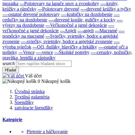
mozaika
---Polotovary na lapače snov a zvonkohry
----kruhy,
krúžky a rámčeky
---Polotovary drevené
----drevené krúžky a tyčky
----ostatné drevené polotovary
----krabičky na dozdobenie
----
ceduľky na dozdobenie
----drevené korále, guličky a kocky
----
výrezy na dozdobenie
---Veľkonočné a jarné dekorácie
----
veľkonočné a jarné dekorácie
---Anjeli
----anjeli
---Macramé
----
pomôcky na macramé
---Sviečky, svietniky, bodce a anjelské
zvonenie
----sviečky, svietniky, bodce a anjelské zvonenie
----
výroba sviečok
---Oči, ňufáky, hlavičky a hrkálky
----ostatné oči a
nošteky
---Vence
----vence
---Školské potreby
----ceruzky, nožničky,
pravítka, lepidlá a zápisníky
search
Hľadať
Váš účet
0
Nákupný košík
Úvodná stránka
Textilná galantéria
Špendlíky
zatváracie špendlíky
Kategórie
Pletenie a háčkovanie