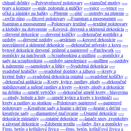
chlpaté drôtiky
---Polystyrénové polotovary
----vianočné motívy
----
tvary a korpusy
----gule, pologule a guličky
----vajce
----vence
----
očká a zápinky na baňky
---Plstenie
----plsť
----potreby na plstenie
--
--ovčie rúno
----filcové polotovary
---Foamiran a moosgummi
----
foamiran a moosgummi
---Polotovary textilné
----textilné polotovary
a klobúky na dotvorenie
---Kovová, drevená a sklenená dekorácia
--
--drevené dekorácie
----drevené kolíčky
----dekoračné gombíky a
ozdoby
----drevené ozdoby
----aerárium
----kovové dekorácie
----
porcelánové a sklenené dekorácie
----dekoračné prívesky z kovu
----
bytové dekorácie drevené, prútené a papierové
---Patchwork
----
pomôcky na patchwork
---Scrapbooking a quilling
----pomôcky a
sady na scrapbooking
----ozdoby samolepiace
----quilling
----ozdoby
k nalepeniu
----samolepky a štítky
---Svadobná dekorácia
----
svadobné krabičky
----svadobné doplnky a zábava
----kvety a
kvetné lístky
----svadobná dekorácia ostatná
----svadobné košíčky
--
--dekoračná aplikácia
---Kvety, kytice, rastliny, plody
----dekoračné
stabilizované a sušené rastliny a kvety
----kvety, plody a dekorácie
na drôtiku
----umelé vetvičky
----dekoračné umelé kvety - hlavovina
----plody, bobule a listy
----umelé kytice a kvety v kvetináči
----
kvety a rastliny so stonkou
---Polotovary papierové
----papierové
polotovary
---Kreatívne sady a hranie s deťmi
----hranie s deťmi
----
kreatívne sady
----diamantové maľovanie
---Ostatné dekorácie
----
dekorácie miniatúry
----ostatné dekorácie
----lapače snov, zvonkohry
a závesné dekorácie
---Zdobenie textilu
----farby, fixy a pomôcky
---
Fimo, betón a krištálová živica
----fimo, betón, krištáľová živica a