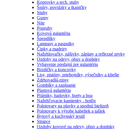
Keprovky a tech. stuhy
Šnúry, povrázky a tkaničky
Stuhy
Gumy
Nite
Popruhy
Kovová galantéria
Špendlíky
Lampasy a paspulky
Čipky a madeiry
Nažehlovačky, nášivky, záplaty a reflexné prvky
Ozdoby na odevy, obuv a doplnky
Vybavenie predajní pre galantériu
Brzdičky a koncovky
Lisy, pistóny, priebojníky, výsečníky a kliešte
Zdrhovadlá-zipsy
Gombíky a zapínanie
Plastová galantéria
Prámiky, hadovky, borty a boa
Nažehľovacie kamienky - hotfix
Polotovary na plavky a spodnú bielizeň
Polotovary k výrobe kabeliek a tašiek
Bytový a kuchynský textil
Strapce
Ozdoby kovové na odevy, obuv a doplnky