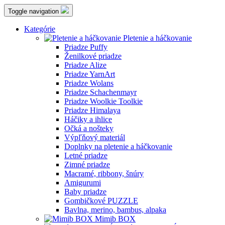
Toggle navigation
Kategórie
Pletenie a háčkovanie
Priadze Puffy
Ženilkové priadze
Priadze Alize
Priadze YarnArt
Priadze Wolans
Priadze Schachenmayr
Priadze Woolkie Toolkie
Priadze Himalaya
Háčiky a ihlice
Očká a nošteky
Výpľňový materiál
Doplnky na pletenie a háčkovanie
Letné priadze
Zimné priadze
Macramé, ribbony, šnúry
Amigurumi
Baby priadze
Gombičkové PUZZLE
Bavlna, merino, bambus, alpaka
Mimib BOX