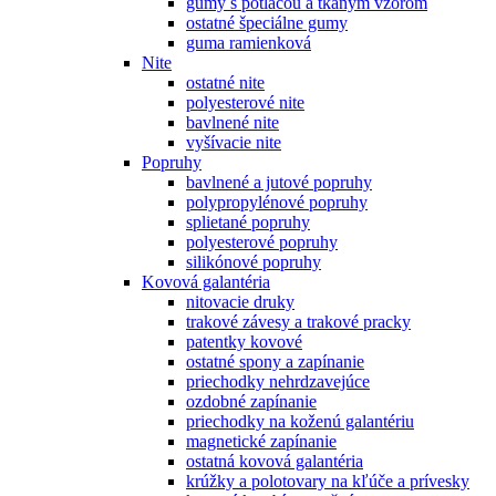
gumy s potlačou a tkaným vzorom
ostatné špeciálne gumy
guma ramienková
Nite
ostatné nite
polyesterové nite
bavlnené nite
vyšívacie nite
Popruhy
bavlnené a jutové popruhy
polypropylénové popruhy
splietané popruhy
polyesterové popruhy
silikónové popruhy
Kovová galantéria
nitovacie druky
trakové závesy a trakové pracky
patentky kovové
ostatné spony a zapínanie
priechodky nehrdzavejúce
ozdobné zapínanie
priechodky na koženú galantériu
magnetické zapínanie
ostatná kovová galantéria
krúžky a polotovary na kľúče a prívesky