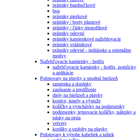
prámiky bambuľkové
boa
prámiky pierkové
prámiky / borty plastové
prámiky / čipky monofilové
prámiky odevné
prámiky kamienkové nažehlovacie
prámiky volánikové
prámiky odevné - indiánske a orientálne
motívy
Nažehľovacie kamienky - hotfix
nažehľovacie kamienky - hotfix, pomôcky
a aplikácie
Polotovary na plavky a spodnú bielizeň
ramienka a doplnky
zapínanie a predĺženie
diely na bielizeň a plavky
kostice, tunely a výstuže
košíčky a vypchávky na podprsenky
podprsenky, tejpovacie košíčky, nálepky a
pásky na prsia
velvety
korálky a ozdoby na plavky
Polotovary k výrobe kabeliek a tašiek