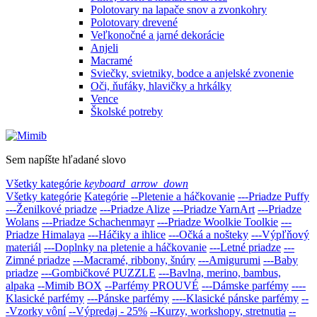
Polotovary na lapače snov a zvonkohry
Polotovary drevené
Veľkonočné a jarné dekorácie
Anjeli
Macramé
Sviečky, svietniky, bodce a anjelské zvonenie
Oči, ňufáky, hlavičky a hrkálky
Vence
Školské potreby
Sem napíšte hľadané slovo
Všetky kategórie
keyboard_arrow_down
Všetky kategórie
Kategórie
--Pletenie a háčkovanie
---Priadze Puffy
---Ženilkové priadze
---Priadze Alize
---Priadze YarnArt
---Priadze
Wolans
---Priadze Schachenmayr
---Priadze Woolkie Toolkie
---
Priadze Himalaya
---Háčiky a ihlice
---Očká a nošteky
---Výpľňový
materiál
---Doplnky na pletenie a háčkovanie
---Letné priadze
---
Zimné priadze
---Macramé, ribbony, šnúry
---Amigurumi
---Baby
priadze
---Gombičkové PUZZLE
---Bavlna, merino, bambus,
alpaka
--Mimib BOX
--Parfémy PROUVÉ
---Dámske parfémy
----
Klasické parfémy
---Pánske parfémy
----Klasické pánske parfémy
--
-Vzorky vôní
--Výpredaj - 25%
--Kurzy, workshopy, stretnutia
--