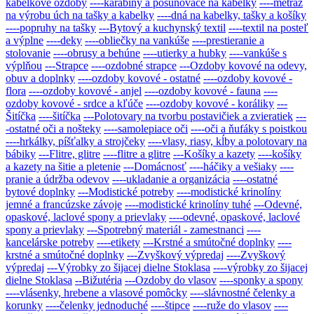
kabelkové ozdoby
----karabíny a posunovače na kabelky
----metráž
na výrobu úch na tašky a kabelky
----dná na kabelky, tašky a košíky
----popruhy na tašky
---Bytový a kuchynský textil
----textil na posteľ
a výplne
----deky
----obliečky na vankúše
----prestieranie a
stolovanie
----obrusy a behúne
----utierky a hubky
----vankúše s
výplňou
---Strapce
----ozdobné strapce
---Ozdoby kovové na odevy,
obuv a doplnky
----ozdoby kovové - ostatné
----ozdoby kovové -
flora
----ozdoby kovové - anjel
----ozdoby kovové - fauna
----
ozdoby kovové - srdce a kľúče
----ozdoby kovové - koráliky
---
Šitíčka
----šitíčka
---Polotovary na tvorbu postavičiek a zvieratiek
---
-ostatné oči a nošteky
----samolepiace oči
----oči a ňufáky s poistkou
----hrkálky, píšťalky a strojčeky
----vlasy, riasy, kĺby a polotovary na
bábiky
---Flitre, glitre
----flitre a glitre
---Košíky a kazety
----košíky
a kazety na šitie a pletenie
---Domácnosť
----háčiky a vešiaky
----
pranie a údržba odevov
----ukladanie a organizácia
----ostatné
bytové doplnky
---Modistické potreby
----modistické krinolíny
jemné a francúzske závoje
----modistické krinolíny tuhé
---Odevné,
opaskové, laclové spony a prievlaky
----odevné, opaskové, laclové
spony a prievlaky
---Spotrebný materiál - zamestnanci
----
kancelárske potreby
----etikety
---Krstné a smútočné doplnky
----
krstné a smútočné doplnky
---Zvyškový výpredaj
----Zvyškový
výpredaj
---Výrobky zo šijacej dielne Stoklasa
----výrobky zo šijacej
dielne Stoklasa
--Bižutéria
---Ozdoby do vlasov
----sponky a spony
----vlásenky, hrebene a vlasové pomôcky
----slávnostné čelenky a
korunky
----čelenky jednoduché
----štipce
----ruže do vlasov
----