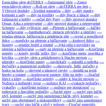
Esenciálne oleje doTERRA
---Samostatné oleje
---Zmesi
esenciálnych olejov
---Roll-on oleje
---doTERRA pre deti
--
Výživové doplnky
--Textilná galantéria
---Ihly
----ihly mapky,
kompakt a sady
----ihly na koráliky
----ihly šijacie a látacie
----ihly
čalúnnické a hobby
----ručné ihly Pony
----Ihly strojové domáce
Organ, Arka a priemyselné
----ihly strojové domáce a priemyselné
Schmetz
----ihly vyšívacie, aari
---Pletenie a háčkovanie
----háčiky
na háčkovanie
----bambulkovače, pletacie mlynčeky a rámčeky
----
priadza pletacia, háčkovacia a pripletacie nite
----rovné a ponožkové
ihlice
----pomôcky na pletenie a háčkovanie
----kruhové ihlice
----
špagety
----priadze hrubé a ostatné
----lyká rafia a povrázky na
pletenie a háčkovanie
----sady na pletenie a háčkovanie
---Krajčírske
potreby
----kriedy, mydlá, tužky, fixy
----krajčírske metre, pravítka a
krivítka
----cievky, oleje a príslušenstvo k šijacím strojom
----
náprstky
----krajčírske panny
----navliekače
----páradlá a radielka
----
iheľníčky a magnetické podložky
----dierovače, šidlá, guľačky a
bodce na kožu
----drevené a plastové cievky
----lepidlá na textil,
šperky a ostatné
----kopírovacie papiere, fólie na strihy
----fixačné
štipce a klipy
----krajčírske potreby
----pätky k šijacím strojom
---
Nožnice a nožiarsky tovar
----nožnice KAI
----cvakacie nožničky -
cvakačky
----krajčírske nožnice
----nožnice pre domácnosť
----
entlovacie a špeciálne nožničky
---Suché zipsy
----suchý zips háčik,
plyš, komplet
----suchý zips samolepiaci háčik, plyš, komplet
----
suchý zips obojstranný a nízkoprofilový
----suchý zips samolepiace
tvary
----suchý zips háčik a plyš v jednom
---Fixačné materiály,