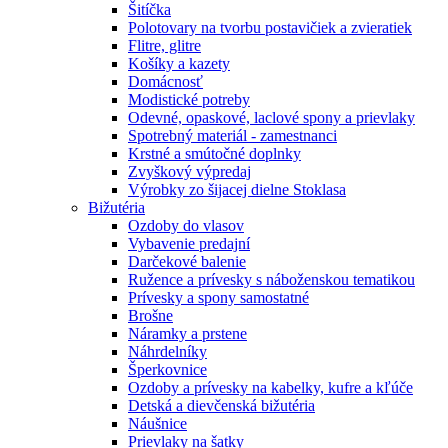
Šitíčka
Polotovary na tvorbu postavičiek a zvieratiek
Flitre, glitre
Košíky a kazety
Domácnosť
Modistické potreby
Odevné, opaskové, laclové spony a prievlaky
Spotrebný materiál - zamestnanci
Krstné a smútočné doplnky
Zvyškový výpredaj
Výrobky zo šijacej dielne Stoklasa
Bižutéria
Ozdoby do vlasov
Vybavenie predajní
Darčekové balenie
Ružence a prívesky s náboženskou tematikou
Prívesky a spony samostatné
Brošne
Náramky a prstene
Náhrdelníky
Šperkovnice
Ozdoby a prívesky na kabelky, kufre a kľúče
Detská a dievčenská bižutéria
Náušnice
Prievlaky na šatky