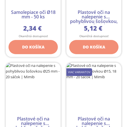
Samolepiace oči Ø18
Plastové oči na
mm - 50 ks
nalepenie s
pohyblivou šošovkou,
mix veľkostí ...
2,34 €
5,12 €
Okamžitá dostupnosť
Okamžitá dostupnosť
DO KOŠÍKA
DO KOŠÍKA
VIAC VARIANTOV
Plastové oči na
Plastové oči na
nalepenie s
nalepenie s