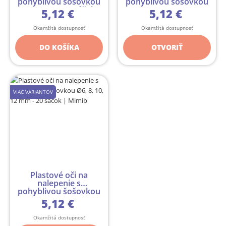
pohyblivou šošovkou
pohyblivou šošovkou
Ø25 mm - 20 sáčok
Ø15, 18 mm - 2...
5,12 €
5,12 €
Okamžitá dostupnosť
Okamžitá dostupnosť
DO KOŠÍKA
OTVORIŤ
VIAC VARIANTOV
Plastové oči na
nalepenie s
pohyblivou šošovkou
Ø6, 8, 10, 12 ...
5,12 €
Okamžitá dostupnosť