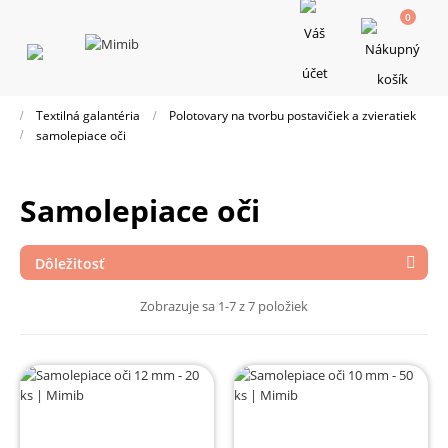
0
Toggle
navigation
Textilná galantéria
Polotovary na tvorbu postavičiek a zvieratiek
samolepiace oči
samolepiace oči
Dôležitosť

Zobrazuje sa 1-7 z 7 položiek