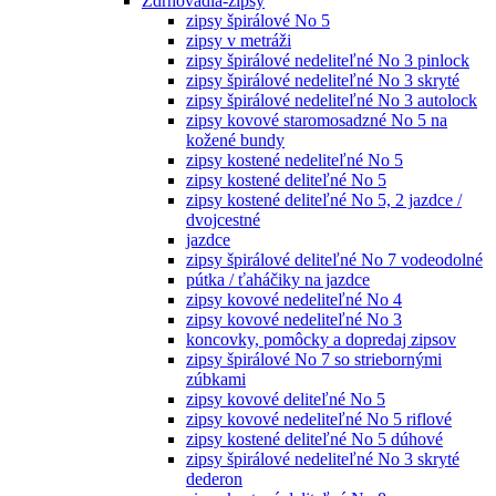
Zdrhovadlá-zipsy
zipsy špirálové No 5
zipsy v metráži
zipsy špirálové nedeliteľné No 3 pinlock
zipsy špirálové nedeliteľné No 3 skryté
zipsy špirálové nedeliteľné No 3 autolock
zipsy kovové staromosadzné No 5 na
kožené bundy
zipsy kostené nedeliteľné No 5
zipsy kostené deliteľné No 5
zipsy kostené deliteľné No 5, 2 jazdce /
dvojcestné
jazdce
zipsy špirálové deliteľné No 7 vodeodolné
pútka / ťaháčiky na jazdce
zipsy kovové nedeliteľné No 4
zipsy kovové nedeliteľné No 3
koncovky, pomôcky a dopredaj zipsov
zipsy špirálové No 7 so striebornými
zúbkami
zipsy kovové deliteľné No 5
zipsy kovové nedeliteľné No 5 riflové
zipsy kostené deliteľné No 5 dúhové
zipsy špirálové nedeliteľné No 3 skryté
dederon