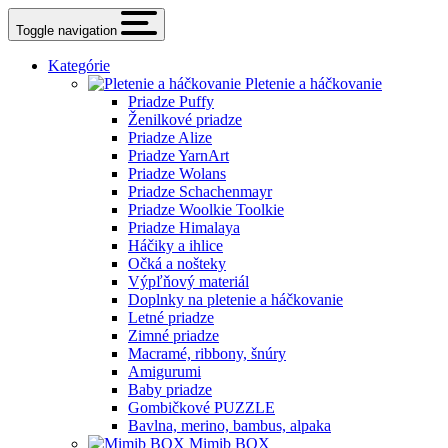
Toggle navigation
Kategórie
Pletenie a háčkovanie
Priadze Puffy
Ženilkové priadze
Priadze Alize
Priadze YarnArt
Priadze Wolans
Priadze Schachenmayr
Priadze Woolkie Toolkie
Priadze Himalaya
Háčiky a ihlice
Očká a nošteky
Výpľňový materiál
Doplnky na pletenie a háčkovanie
Letné priadze
Zimné priadze
Macramé, ribbony, šnúry
Amigurumi
Baby priadze
Gombičkové PUZZLE
Bavlna, merino, bambus, alpaka
Mimib BOX