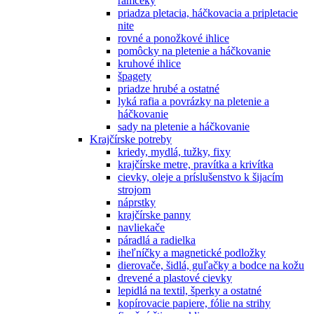
rámčeky
priadza pletacia, háčkovacia a pripletacie
nite
rovné a ponožkové ihlice
pomôcky na pletenie a háčkovanie
kruhové ihlice
špagety
priadze hrubé a ostatné
lyká rafia a povrázky na pletenie a
háčkovanie
sady na pletenie a háčkovanie
Krajčírske potreby
kriedy, mydlá, tužky, fixy
krajčírske metre, pravítka a krivítka
cievky, oleje a príslušenstvo k šijacím
strojom
náprstky
krajčírske panny
navliekače
páradlá a radielka
iheľníčky a magnetické podložky
dierovače, šidlá, guľačky a bodce na kožu
drevené a plastové cievky
lepidlá na textil, šperky a ostatné
kopírovacie papiere, fólie na strihy