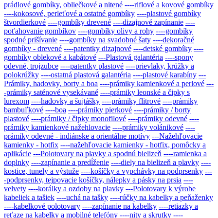
prádlové gombíky, obliečkové a nitené
----riflové a kovové gombíky
----kokosové, perleťové a ostatné gombíky
----plastové gombíky
štvordierkové
----gombíky drevené
----dizajnové zapínanie
----
poťahovanie gombíkov
----gombíky olivy a rohy
----gombíky
spodné prišívanie
----gombíky na svadobné šaty
----dekoračné
gombíky - drevené
----patentky dizajnové
----detské gombíky
----
gombíky oblekové a kabátové
---Plastová galantéria
----spony
odevné, trojzubce
----patentky plastové
----prievlaky, krúžky a
polokrúžky
----ostatná plastová galantéria
----plastové karabíny
---
Prámiky, hadovky, borty a boa
----prámiky kamienkové a perlové
---
-prámiky saténové vysekávané
----prámiky leonské a čipky s
lurexom
----hadovky a šujtášky
----prámiky flitrové
----prámiky
bambuľkové
----boa
----prámiky pierkové
----prámiky / borty
plastové
----prámiky / čipky monofilové
----prámiky odevné
----
prámiky kamienkové nažehlovacie
----prámiky volánikové
----
prámiky odevné - indiánske a orientálne motívy
---Nažehľovacie
kamienky - hotfix
----nažehľovacie kamienky - hotfix, pomôcky a
aplikácie
---Polotovary na plavky a spodnú bielizeň
----ramienka a
doplnky
----zapínanie a predĺženie
----diely na bielizeň a plavky
----
kostice, tunely a výstuže
----košíčky a vypchávky na podprsenky
---
-podprsenky, tejpovacie košíčky, nálepky a pásky na prsia
----
velvety
----korálky a ozdoby na plavky
---Polotovary k výrobe
kabeliek a tašiek
----uchá na tašky
----rúčky na kabelky a peňaženky
----kabelkové polotovary
----zapínanie na kabelky
----retiazky a
reťaze na kabelky a mobilné telefóny
----nity a skrutky
----