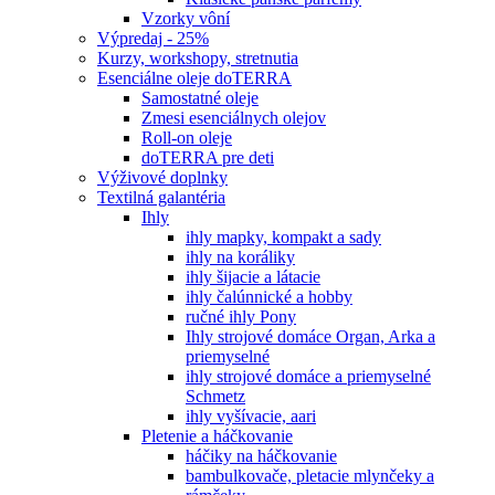
Vzorky vôní
Výpredaj - 25%
Kurzy, workshopy, stretnutia
Esenciálne oleje doTERRA
Samostatné oleje
Zmesi esenciálnych olejov
Roll-on oleje
doTERRA pre deti
Výživové doplnky
Textilná galantéria
Ihly
ihly mapky, kompakt a sady
ihly na koráliky
ihly šijacie a látacie
ihly čalúnnické a hobby
ručné ihly Pony
Ihly strojové domáce Organ, Arka a
priemyselné
ihly strojové domáce a priemyselné
Schmetz
ihly vyšívacie, aari
Pletenie a háčkovanie
háčiky na háčkovanie
bambulkovače, pletacie mlynčeky a