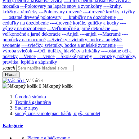
Fimo, betón a krištálová živica
----fimo, betón, krištáľová živica a
mozaika
---Polotovary na lapače snov a zvonkohry
----kruhy,
krúžky a rámčeky
---Polotovary drevené
----drevené krúžky a tyčky
----ostatné drevené polotovary
----krabičky na dozdobenie
----
ceduľky na dozdobenie
----drevené korále, guličky a kocky
----
výrezy na dozdobenie
---Veľkonočné a jarné dekorácie
----
veľkonočné a jarné dekorácie
---Anjeli
----anjeli
---Macramé
----
pomôcky na macramé
---Sviečky, svietniky, bodce a anjelské
zvonenie
----sviečky, svietniky, bodce a anjelské zvonenie
----
výroba sviečok
---Oči, ňufáky, hlavičky a hrkálky
----ostatné oči a
nošteky
---Vence
----vence
---Školské potreby
----ceruzky, nožničky,
pravítka, lepidlá a zápisníky
search
Hľadať
Váš účet
0
Nákupný košík
Úvodná stránka
Textilná galantéria
Suché zipsy
suchý zips samolepiaci háčik, plyš, komplet
Kategórie
Pletenie a háčkovanie