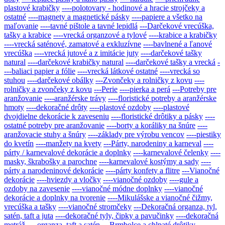
plastové krabičky
----polotovary - hodinové a hracie strojčeky a
ostatné
----magnety a magnetické pásky
----papiere a všetko na
maľovanie
----tavné pištole a tavné lepidlá
---Darčekové vrecúška,
tašky a krabice
----vrecká organzové a tylové
----krabice a krabičky
----vrecká saténové, zamatové a exkluzívne
----bavlnené a ľanové
vrecúška
----vrecká jutové a z imitácie juty
----darčekové tašky
natural
----darčekové krabičky natural
----darčekové tašky a vrecká
-
---baliaci papier a fólie
----vrecká látkové ostatné
----vrecká so
stuhou
----darčekové obálky
---Zvončeky a rolničky z kovu
----
rolničky a zvončeky z kovu
---Perie
----pierka a perá
---Potreby pre
aranžovanie
----aranžérske trávy
----floristické potreby a aranžérske
hmoty
----dekoračné drôty
----plastové ozdoby
----plastové
dvojdielne dekorácie k zaveseniu
----floristické drôtiky a pásky
----
ostatné potreby pre aranžovanie
----borty a koráliky na šnúre
----
aranžovacie stuhy a šnúry
----základy pre výrobu vencov
----piestiky
do kvetín
----manžety na kvety
---Párty, narodeniny a karneval
----
párty / karnevalové dekorácie a doplnky
----karnevalové čelenky
----
masky, škrabošky a parochne
----karnevalové kostýmy a sady
----
párty a narodeninové dekorácie
----párty konfety a flitre
---Vianočné
dekorácie
----hviezdy a vločky
----vianočné ozdoby
----gule a
ozdoby na zavesenie
----vianočné módne doplnky
----vianočné
dekorácie a doplnky na tvorenie
----Mikulášske a vianočné čižmy,
vrecúška a tašky
----vianočné stromčeky
---Dekoračná organza, tyl,
satén, taft a juta
----dekoračné tyly, čipky a pavučinky
----dekoračná
metráž
----organza, taft a satén
---Brmbolce a chlpaté drôtiky
----