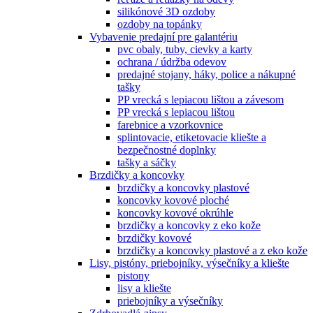
silikónové 3D ozdoby
ozdoby na topánky
Vybavenie predajní pre galantériu
pvc obaly, tuby, cievky a karty
ochrana / údržba odevov
predajné stojany, háky, police a nákupné
tašky
PP vrecká s lepiacou lištou a závesom
PP vrecká s lepiacou lištou
farebnice a vzorkovnice
splintovacie, etiketovacie kliešte a
bezpečnostné doplnky
tašky a sáčky
Brzdičky a koncovky
brzdičky a koncovky plastové
koncovky kovové ploché
koncovky kovové okrúhle
brzdičky a koncovky z eko kože
brzdičky kovové
brzdičky a koncovky plastové a z eko kože
Lisy, pistóny, priebojníky, výsečníky a kliešte
pistony
lisy a kliešte
priebojníky a výsečníky