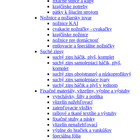
fixačné štipce a klipy
krajčírske potreby
pätky k šijacím strojom
Nožnice a nožiarsky tovar
nožnice KAI
cvakacie nožničky - cvakačky
krajčírske nožnice
nožnice pre domácnosť
entlovacie a špeciálne nožničky
Suché zipsy
suchý zips háčik, plyš, komplet
suchý zips samolepiaci háčik, plyš,
komplet
suchý zips obojstranný a nízkoprofilový
suchý zips samolepiace tvary
suchý zips háčik a plyš v jednom
Fixačné materiály, vlizelíny, výplne a výstuhy
vypchávky, šilty a potítka
vlizelín nažehľovací
zatepľovacie vložky
rašlové a tkané textílie a výstuhy
fixačné stuhy a pásky
vlizelín nenažehľovací
výplne do hračiek a vankúšov
špeciálna fólia