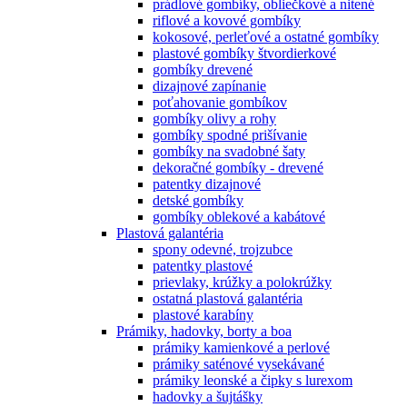
prádlové gombíky, obliečkové a nitené
riflové a kovové gombíky
kokosové, perleťové a ostatné gombíky
plastové gombíky štvordierkové
gombíky drevené
dizajnové zapínanie
poťahovanie gombíkov
gombíky olivy a rohy
gombíky spodné prišívanie
gombíky na svadobné šaty
dekoračné gombíky - drevené
patentky dizajnové
detské gombíky
gombíky oblekové a kabátové
Plastová galantéria
spony odevné, trojzubce
patentky plastové
prievlaky, krúžky a polokrúžky
ostatná plastová galantéria
plastové karabíny
Prámiky, hadovky, borty a boa
prámiky kamienkové a perlové
prámiky saténové vysekávané
prámiky leonské a čipky s lurexom
hadovky a šujtášky