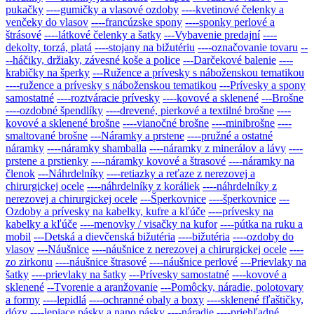
pukačky
----gumičky a vlasové ozdoby
----kvetinové čelenky a
venčeky do vlasov
----francúzske spony
----sponky perlové a
štrásové
----látkové čelenky a šatky
---Vybavenie predajní
----
dekolty, torzá, platá
----stojany na bižutériu
----označovanie tovaru
--
--háčiky, držiaky, závesné koše a police
---Darčekové balenie
----
krabičky na šperky
---Ružence a prívesky s náboženskou tematikou
----ružence a prívesky s náboženskou tematikou
---Prívesky a spony
samostatné
----roztváracie prívesky
----kovové a sklenené
---Brošne
----ozdobné špendlíky
----drevené, pierkové a textilné brošne
----
kovové a sklenené brošne
----vianočné brošne
----minibrošne
----
smaltované brošne
---Náramky a prstene
----pružné a ostatné
náramky
----náramky shamballa
----náramky z minerálov a lávy
----
prstene a prstienky
----náramky kovové a štrasové
----náramky na
členok
---Náhrdelníky
----retiazky a reťaze z nerezovej a
chirurgickej ocele
----náhrdelníky z koráliek
----náhrdelníky z
nerezovej a chirurgickej ocele
---Šperkovnice
----šperkovnice
---
Ozdoby a prívesky na kabelky, kufre a kľúče
----prívesky na
kabelky a kľúče
----menovky / visačky na kufor
----pútka na ruku a
mobil
---Detská a dievčenská bižutéria
----bižutéria
----ozdoby do
vlasov
---Náušnice
----náušnice z nerezovej a chirurgickej ocele
----
zo zirkonu
----náušnice štrasové
----náušnice perlové
---Prievlaky na
šatky
----prievlaky na šatky
---Prívesky samostatné
----kovové a
sklenené
--Tvorenie a aranžovanie
---Pomôcky, náradie, polotovary
a formy
----lepidlá
----ochranné obaly a boxy
----sklenené fľaštičky,
dózy
----lepiace pásky a nano pásky
----náradie
----priehľadné