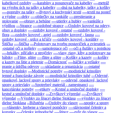
kabelkové ozdoby
----karabíny a posunovače na kabelky
----metráž
na výrobu úch na tašky a kabelky
----dná na kabelky, tašky a košíky
----popruhy na tašky
---Bytový a kuchynský textil
----textil na posteľ
a výplne
----deky
----obliečky na vankúše
----prestieranie a
stolovanie
----obrusy a behúne
----utierky a hubky
----vankúše s
výplňou
---Strapce
----ozdobné strapce
---Ozdoby kovové na odevy,
obuv a doplnky
----ozdoby kovové - ostatné
----ozdoby kovové -
flora
----ozdoby kovové - anjel
----ozdoby kovové - fauna
----
ozdoby kovové - srdce a kľúče
----ozdoby kovové - koráliky
---
Šitíčka
----šitíčka
---Polotovary na tvorbu postavičiek a zvieratiek
---
-ostatné oči a nošteky
----samolepiace oči
----oči a ňufáky s poistkou
----hrkálky, píšťalky a strojčeky
----vlasy, riasy, kĺby a polotovary na
bábiky
---Flitre, glitre
----flitre a glitre
---Košíky a kazety
----košíky
a kazety na šitie a pletenie
---Domácnosť
----háčiky a vešiaky
----
pranie a údržba odevov
----ukladanie a organizácia
----ostatné
bytové doplnky
---Modistické potreby
----modistické krinolíny
jemné a francúzske závoje
----modistické krinolíny tuhé
---Odevné,
opaskové, laclové spony a prievlaky
----odevné, opaskové, laclové
spony a prievlaky
---Spotrebný materiál - zamestnanci
----
kancelárske potreby
----etikety
---Krstné a smútočné doplnky
----
krstné a smútočné doplnky
---Zvyškový výpredaj
----Zvyškový
výpredaj
---Výrobky zo šijacej dielne Stoklasa
----výrobky zo šijacej
dielne Stoklasa
--Bižutéria
---Ozdoby do vlasov
----sponky a spony
----vlásenky, hrebene a vlasové pomôcky
----slávnostné čelenky a
korunky
----čelenky jednoduché
----štipce
----ruže do vlasov
----