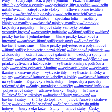
tvary
----suchý zips háčik a plyš v jednom
---Fixačné materiály,
vlizelíny, výplne a výstuhy
----vypchávky, šilty a potítka
----vlizelín
nažehľovací
----zatepľovacie vložky
----rašlové a tkané textílie a
výstuhy
----fixačné stuhy a pásky
----vlizelín nenažehľovací
----
výplne do hračiek a vankúšov
----špeciálna fólia
----molitany
---
Náplety a manžety
----elastické náplety, manžety
---Lemovky,
krojovky a paspulky
----krojové stuhy vzorovky ostatné
----
vzorovky krojové
----vzorovky indiánske
---Šikmé prúžky
----šikmé
prúžky bavlnené jednofarebné
----šikmé prúžky koženkové a
lurexové
----saténové šikmé prúžky(atlasové)
----šikmé prúžky
bavlnené vzorované
----šikmé prúžky polyesterové a polyamidové
--
--šikmé prúžky lemovacie a nezažehlené
---Záclonová galantéria
----
záclonovky
----ostatná záclonová galantéria
----ozdoby a spony na
záclony
----polotovary na výrobu záclon a závesov
---Vyšívanie
----
priadze vyšívacie a háčkovacie
----vyšívacie tkaniny s potlačou a
sady
----priadza vyšívacia Mouline
----vyšívacie kruhy
----vyšívacie
tkaniny a kanavné pásy
----vyšívacie ihly
----vyšívacie rámčeky a
stojany
----plastové kanavy na kabelky a košíky
----plastové kanavy
na vyšívanie
---Keprovky a tech. stuhy
----keprovky a pásovky
----
reflexné pásky
---Šnúry, povrázky a tkaničky
----lurexové šnúrky
---
-polyesterové šnúry
----atlasové šnúrky - šlupky
----krútené a
žalúziové šnúry, trikolóry
----bavlnené šnúry voskované
----
bavlnené šnúry
----šnúrky do topánok
----jutové, ľanové a sisalové
šnúry
----bavlnené šnúry točené
----šnúry a tkaničky do mikín
hotové
----šnúry z eko kože
---Stuhy
----taftové stuhy - Český