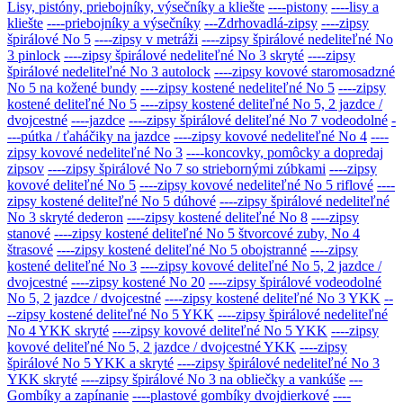
Lisy, pistóny, priebojníky, výsečníky a kliešte
----pistony
----lisy a
kliešte
----priebojníky a výsečníky
---Zdrhovadlá-zipsy
----zipsy
špirálové No 5
----zipsy v metráži
----zipsy špirálové nedeliteľné No
3 pinlock
----zipsy špirálové nedeliteľné No 3 skryté
----zipsy
špirálové nedeliteľné No 3 autolock
----zipsy kovové staromosadzné
No 5 na kožené bundy
----zipsy kostené nedeliteľné No 5
----zipsy
kostené deliteľné No 5
----zipsy kostené deliteľné No 5, 2 jazdce /
dvojcestné
----jazdce
----zipsy špirálové deliteľné No 7 vodeodolné
-
---pútka / ťaháčiky na jazdce
----zipsy kovové nedeliteľné No 4
----
zipsy kovové nedeliteľné No 3
----koncovky, pomôcky a dopredaj
zipsov
----zipsy špirálové No 7 so striebornými zúbkami
----zipsy
kovové deliteľné No 5
----zipsy kovové nedeliteľné No 5 riflové
----
zipsy kostené deliteľné No 5 dúhové
----zipsy špirálové nedeliteľné
No 3 skryté dederon
----zipsy kostené deliteľné No 8
----zipsy
stanové
----zipsy kostené deliteľné No 5 štvorcové zuby, No 4
štrasové
----zipsy kostené deliteľné No 5 obojstranné
----zipsy
kostené deliteľné No 3
----zipsy kovové deliteľné No 5, 2 jazdce /
dvojcestné
----zipsy kostené No 20
----zipsy špirálové vodeodolné
No 5, 2 jazdce / dvojcestné
----zipsy kostené deliteľné No 3 YKK
--
--zipsy kostené deliteľné No 5 YKK
----zipsy špirálové nedeliteľné
No 4 YKK skryté
----zipsy kovové deliteľné No 5 YKK
----zipsy
kovové deliteľné No 5, 2 jazdce / dvojcestné YKK
----zipsy
špirálové No 5 YKK a skryté
----zipsy špirálové nedeliteľné No 3
YKK skryté
----zipsy špirálové No 3 na obliečky a vankúše
---
Gombíky a zapínanie
----plastové gombíky dvojdierkové
----