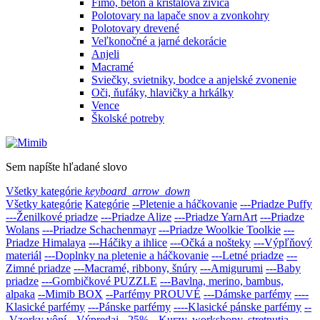
Fimo, betón a krištálová živica
Polotovary na lapače snov a zvonkohry
Polotovary drevené
Veľkonočné a jarné dekorácie
Anjeli
Macramé
Sviečky, svietniky, bodce a anjelské zvonenie
Oči, ňufáky, hlavičky a hrkálky
Vence
Školské potreby
Sem napíšte hľadané slovo
Všetky kategórie
keyboard_arrow_down
Všetky kategórie
Kategórie
--Pletenie a háčkovanie
---Priadze Puffy
---Ženilkové priadze
---Priadze Alize
---Priadze YarnArt
---Priadze
Wolans
---Priadze Schachenmayr
---Priadze Woolkie Toolkie
---
Priadze Himalaya
---Háčiky a ihlice
---Očká a nošteky
---Výpľňový
materiál
---Doplnky na pletenie a háčkovanie
---Letné priadze
---
Zimné priadze
---Macramé, ribbony, šnúry
---Amigurumi
---Baby
priadze
---Gombičkové PUZZLE
---Bavlna, merino, bambus,
alpaka
--Mimib BOX
--Parfémy PROUVÉ
---Dámske parfémy
----
Klasické parfémy
---Pánske parfémy
----Klasické pánske parfémy
--
-Vzorky vôní
--Výpredaj - 25%
--Kurzy, workshopy, stretnutia
--