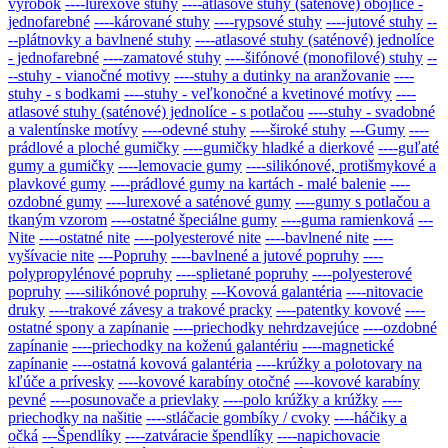
výrobok
----lurexové stuhy
----atlasové stuhy (saténové) obojlíce -
jednofarebné
----kárované stuhy
----rypsové stuhy
----jutové stuhy
--
--plátnovky a bavlnené stuhy
----atlasové stuhy (saténové) jednolíce
- jednofarebné
----zamatové stuhy
----šifónové (monofilové) stuhy
--
--stuhy - vianočné motivy
----stuhy a dutinky na aranžovanie
----
stuhy - s bodkami
----stuhy - veľkonočné a kvetinové motívy
----
atlasové stuhy (saténové) jednolíce - s potlačou
----stuhy - svadobné
a valentínske motívy
----odevné stuhy
----široké stuhy
---Gumy
----
prádlové a ploché gumičky
----gumičky hladké a dierkové
----guľaté
gumy a gumičky
----lemovacie gumy
----silikónové, protišmykové a
plavkové gumy
----prádlové gumy na kartách - malé balenie
----
ozdobné gumy
----lurexové a saténové gumy
----gumy s potlačou a
tkaným vzorom
----ostatné špeciálne gumy
----guma ramienková
---
Nite
----ostatné nite
----polyesterové nite
----bavlnené nite
----
vyšívacie nite
---Popruhy
----bavlnené a jutové popruhy
----
polypropylénové popruhy
----splietané popruhy
----polyesterové
popruhy
----silikónové popruhy
---Kovová galantéria
----nitovacie
druky
----trakové závesy a trakové pracky
----patentky kovové
----
ostatné spony a zapínanie
----priechodky nehrdzavejúce
----ozdobné
zapínanie
----priechodky na koženú galantériu
----magnetické
zapínanie
----ostatná kovová galantéria
----krúžky a polotovary na
kľúče a prívesky
----kovové karabíny otočné
----kovové karabíny
pevné
----posunovače a prievlaky
----polo krúžky a krúžky
----
priechodky na našitie
----stláčacie gombíky / cvoky
----háčiky a
očká
---Špendlíky
----zatváracie špendlíky
----napichovacie