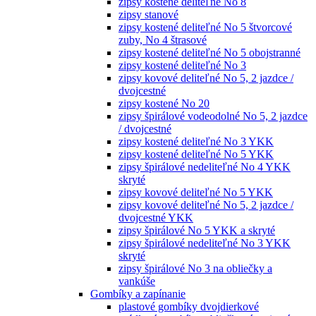
zipsy kostené deliteľné No 8
zipsy stanové
zipsy kostené deliteľné No 5 štvorcové
zuby, No 4 štrasové
zipsy kostené deliteľné No 5 obojstranné
zipsy kostené deliteľné No 3
zipsy kovové deliteľné No 5, 2 jazdce /
dvojcestné
zipsy kostené No 20
zipsy špirálové vodeodolné No 5, 2 jazdce
/ dvojcestné
zipsy kostené deliteľné No 3 YKK
zipsy kostené deliteľné No 5 YKK
zipsy špirálové nedeliteľné No 4 YKK
skryté
zipsy kovové deliteľné No 5 YKK
zipsy kovové deliteľné No 5, 2 jazdce /
dvojcestné YKK
zipsy špirálové No 5 YKK a skryté
zipsy špirálové nedeliteľné No 3 YKK
skryté
zipsy špirálové No 3 na obliečky a
vankúše
Gombíky a zapínanie
plastové gombíky dvojdierkové