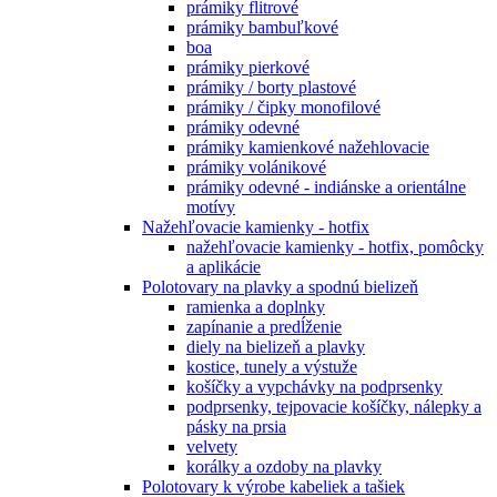
prámiky flitrové
prámiky bambuľkové
boa
prámiky pierkové
prámiky / borty plastové
prámiky / čipky monofilové
prámiky odevné
prámiky kamienkové nažehlovacie
prámiky volánikové
prámiky odevné - indiánske a orientálne
motívy
Nažehľovacie kamienky - hotfix
nažehľovacie kamienky - hotfix, pomôcky
a aplikácie
Polotovary na plavky a spodnú bielizeň
ramienka a doplnky
zapínanie a predĺženie
diely na bielizeň a plavky
kostice, tunely a výstuže
košíčky a vypchávky na podprsenky
podprsenky, tejpovacie košíčky, nálepky a
pásky na prsia
velvety
korálky a ozdoby na plavky
Polotovary k výrobe kabeliek a tašiek