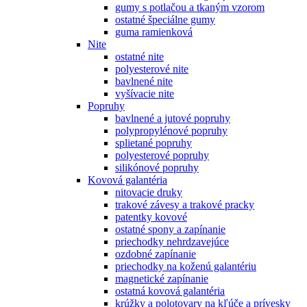
gumy s potlačou a tkaným vzorom
ostatné špeciálne gumy
guma ramienková
Nite
ostatné nite
polyesterové nite
bavlnené nite
vyšívacie nite
Popruhy
bavlnené a jutové popruhy
polypropylénové popruhy
splietané popruhy
polyesterové popruhy
silikónové popruhy
Kovová galantéria
nitovacie druky
trakové závesy a trakové pracky
patentky kovové
ostatné spony a zapínanie
priechodky nehrdzavejúce
ozdobné zapínanie
priechodky na koženú galantériu
magnetické zapínanie
ostatná kovová galantéria
krúžky a polotovary na kľúče a prívesky