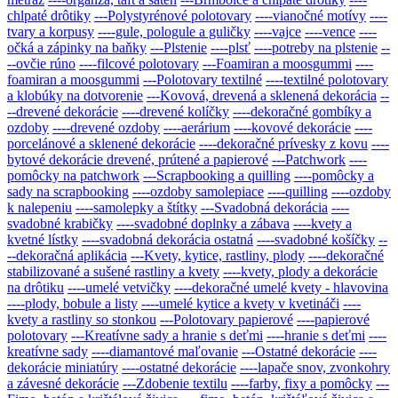
chlpaté drôtiky
---Polystyrénové polotovary
----vianočné motívy
----
tvary a korpusy
----gule, pologule a guličky
----vajce
----vence
----
očká a zápinky na baňky
---Plstenie
----plsť
----potreby na plstenie
--
--ovčie rúno
----filcové polotovary
---Foamiran a moosgummi
----
foamiran a moosgummi
---Polotovary textilné
----textilné polotovary
a klobúky na dotvorenie
---Kovová, drevená a sklenená dekorácia
--
--drevené dekorácie
----drevené kolíčky
----dekoračné gombíky a
ozdoby
----drevené ozdoby
----aerárium
----kovové dekorácie
----
porcelánové a sklenené dekorácie
----dekoračné prívesky z kovu
----
bytové dekorácie drevené, prútené a papierové
---Patchwork
----
pomôcky na patchwork
---Scrapbooking a quilling
----pomôcky a
sady na scrapbooking
----ozdoby samolepiace
----quilling
----ozdoby
k nalepeniu
----samolepky a štítky
---Svadobná dekorácia
----
svadobné krabičky
----svadobné doplnky a zábava
----kvety a
kvetné lístky
----svadobná dekorácia ostatná
----svadobné košíčky
--
--dekoračná aplikácia
---Kvety, kytice, rastliny, plody
----dekoračné
stabilizované a sušené rastliny a kvety
----kvety, plody a dekorácie
na drôtiku
----umelé vetvičky
----dekoračné umelé kvety - hlavovina
----plody, bobule a listy
----umelé kytice a kvety v kvetináči
----
kvety a rastliny so stonkou
---Polotovary papierové
----papierové
polotovary
---Kreatívne sady a hranie s deťmi
----hranie s deťmi
----
kreatívne sady
----diamantové maľovanie
---Ostatné dekorácie
----
dekorácie miniatúry
----ostatné dekorácie
----lapače snov, zvonkohry
a závesné dekorácie
---Zdobenie textilu
----farby, fixy a pomôcky
---