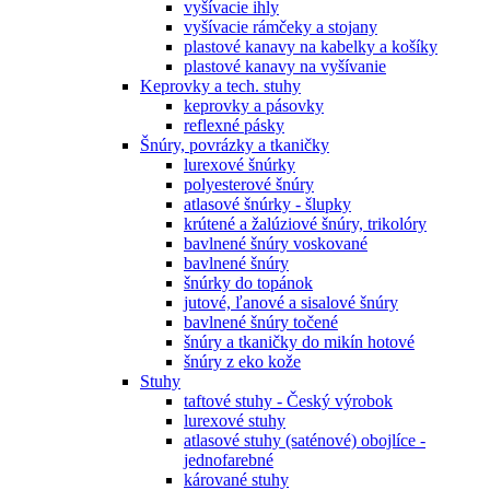
vyšívacie ihly
vyšívacie rámčeky a stojany
plastové kanavy na kabelky a košíky
plastové kanavy na vyšívanie
Keprovky a tech. stuhy
keprovky a pásovky
reflexné pásky
Šnúry, povrázky a tkaničky
lurexové šnúrky
polyesterové šnúry
atlasové šnúrky - šlupky
krútené a žalúziové šnúry, trikolóry
bavlnené šnúry voskované
bavlnené šnúry
šnúrky do topánok
jutové, ľanové a sisalové šnúry
bavlnené šnúry točené
šnúry a tkaničky do mikín hotové
šnúry z eko kože
Stuhy
taftové stuhy - Český výrobok
lurexové stuhy
atlasové stuhy (saténové) obojlíce -
jednofarebné
kárované stuhy