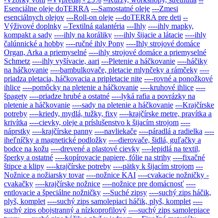
Esenciálne oleje doTERRA
---Samostatné oleje
---Zmesi
esenciálnych olejov
---Roll-on oleje
---doTERRA pre deti
--
Výživové doplnky
--Textilná galantéria
---Ihly
----ihly mapky,
kompakt a sady
----ihly na koráliky
----ihly šijacie a látacie
----ihly
čalúnnické a hobby
----ručné ihly Pony
----Ihly strojové domáce
Organ, Arka a priemyselné
----ihly strojové domáce a priemyselné
Schmetz
----ihly vyšívacie, aari
---Pletenie a háčkovanie
----háčiky
na háčkovanie
----bambulkovače, pletacie mlynčeky a rámčeky
----
priadza pletacia, háčkovacia a pripletacie nite
----rovné a ponožkové
ihlice
----pomôcky na pletenie a háčkovanie
----kruhové ihlice
----
špagety
----priadze hrubé a ostatné
----lyká rafia a povrázky na
pletenie a háčkovanie
----sady na pletenie a háčkovanie
---Krajčírske
potreby
----kriedy, mydlá, tužky, fixy
----krajčírske metre, pravítka a
krivítka
----cievky, oleje a príslušenstvo k šijacím strojom
----
náprstky
----krajčírske panny
----navliekače
----páradlá a radielka
----
iheľníčky a magnetické podložky
----dierovače, šidlá, guľačky a
bodce na kožu
----drevené a plastové cievky
----lepidlá na textil,
šperky a ostatné
----kopírovacie papiere, fólie na strihy
----fixačné
štipce a klipy
----krajčírske potreby
----pätky k šijacím strojom
---
Nožnice a nožiarsky tovar
----nožnice KAI
----cvakacie nožničky -
cvakačky
----krajčírske nožnice
----nožnice pre domácnosť
----
entlovacie a špeciálne nožničky
---Suché zipsy
----suchý zips háčik,
plyš, komplet
----suchý zips samolepiaci háčik, plyš, komplet
----
suchý zips obojstranný a nízkoprofilový
----suchý zips samolepiace