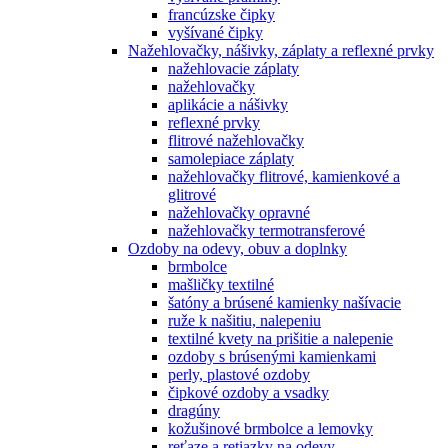
francúzske čipky
vyšívané čipky
Nažehlovačky, nášivky, záplaty a reflexné prvky
nažehlovacie záplaty
nažehlovačky
aplikácie a nášivky
reflexné prvky
flitrové nažehlovačky
samolepiace záplaty
nažehlovačky flitrové, kamienkové a
glitrové
nažehlovačky opravné
nažehlovačky termotransferové
Ozdoby na odevy, obuv a doplnky
brmbolce
mašličky textilné
šatóny a brúsené kamienky našívacie
ruže k našitiu, nalepeniu
textilné kvety na prišitie a nalepenie
ozdoby s brúsenými kamienkami
perly, plastové ozdoby
čipkové ozdoby a vsadky
dragúny
kožušinové brmbolce a lemovky
reťaze a retiazky na odevy