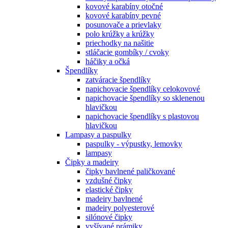
kovové karabíny otočné
kovové karabíny pevné
posunovače a prievlaky
polo krúžky a krúžky
priechodky na našitie
stláčacie gombíky / cvoky
háčiky a očká
Špendlíky
zatváracie špendlíky
napichovacie špendlíky celokovové
napichovacie špendlíky so sklenenou
hlavičkou
napichovacie špendlíky s plastovou
hlavičkou
Lampasy a paspulky
paspulky - výpustky, lemovky
lampasy
Čipky a madeiry
čipky bavlnené paličkované
vzdušné čipky
elastické čipky
madeiry bavlnené
madeiry polyesterové
silónové čipky
vyšívané prámiky