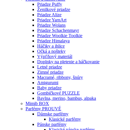
Priadze Puffy
Ženilkové priadze
Priadze Alize
Priadze YarnArt
Priadze Wolans
Priadze Schachenmayr
Priadze Woolkie Toolkie
Priadze Himalaya
Háčiky a ihlice
Očká a nošteky
Výpľňový materiál
Doplnky na pletenie a háčkovanie
Letné priadze
Zimné priadze
Macramé, ribbony, šnúry
Amigurumi
Baby priadze
Gombičkové PUZZLE
Bavlna, merino, bambus, alpaka
Mimib BOX
Parfémy PROUVÉ
Dámske parfémy
Klasické parfémy
Pánske parfémy
Klasické pánske parfémy