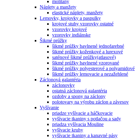
molitany
Náplety a manžety
elastické náplety, manžety
Lemovky, krojovky a paspulky
krojové stuhy vzorovky ostatné
vzorovky krojové
vzorovky indiánske
Šikmé prúžky
šikmé prúžky bavlnené jednofarebné
šikmé prúžky koženkové a lurexové
saténové šikmé prúžky(atlasové)
šikmé prúžky bavlnené vzorované
šikmé prúžky polyesterové a polyamidové
šikmé prúžky lemovacie a nezažehlené
Záclonová galantéria
záclonovky
ostatná záclonová galantéria
ozdoby a spony na záclony
polotovary na výrobu záclon a závesov
Vyšívanie
priadze vyšívacie a háčkovacie
vyšívacie tkaniny s potlačou a sady
priadza vyšívacia Mouline
vyšívacie kruhy
vyšívacie tkaniny a kanavné pásy