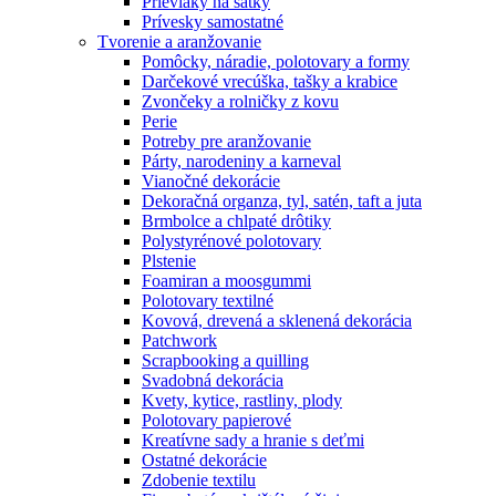
Prievlaky na šatky
Prívesky samostatné
Tvorenie a aranžovanie
Pomôcky, náradie, polotovary a formy
Darčekové vrecúška, tašky a krabice
Zvončeky a rolničky z kovu
Perie
Potreby pre aranžovanie
Párty, narodeniny a karneval
Vianočné dekorácie
Dekoračná organza, tyl, satén, taft a juta
Brmbolce a chlpaté drôtiky
Polystyrénové polotovary
Plstenie
Foamiran a moosgummi
Polotovary textilné
Kovová, drevená a sklenená dekorácia
Patchwork
Scrapbooking a quilling
Svadobná dekorácia
Kvety, kytice, rastliny, plody
Polotovary papierové
Kreatívne sady a hranie s deťmi
Ostatné dekorácie
Zdobenie textilu