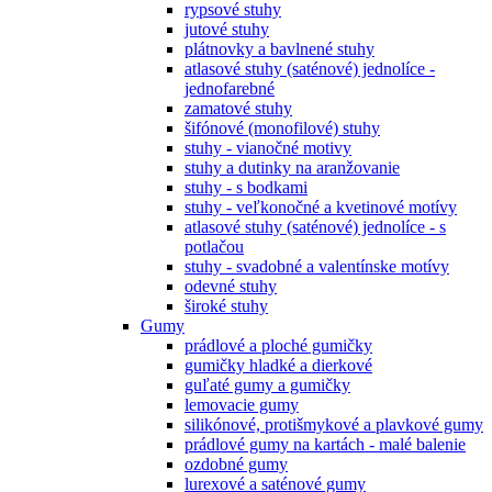
rypsové stuhy
jutové stuhy
plátnovky a bavlnené stuhy
atlasové stuhy (saténové) jednolíce -
jednofarebné
zamatové stuhy
šifónové (monofilové) stuhy
stuhy - vianočné motivy
stuhy a dutinky na aranžovanie
stuhy - s bodkami
stuhy - veľkonočné a kvetinové motívy
atlasové stuhy (saténové) jednolíce - s
potlačou
stuhy - svadobné a valentínske motívy
odevné stuhy
široké stuhy
Gumy
prádlové a ploché gumičky
gumičky hladké a dierkové
guľaté gumy a gumičky
lemovacie gumy
silikónové, protišmykové a plavkové gumy
prádlové gumy na kartách - malé balenie
ozdobné gumy
lurexové a saténové gumy