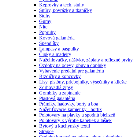
Keprovky a tech. stuhy
Šnúry, povrázky a tkaničky
Stuhy
Gumy
Nite
Popruhy
Kovová galantéria
Špendlíky
Lampasy a paspulky
Čipky a madeiry
Nažehlovačky, nášivky, záplaty a reflexné prvky
Ozdoby na odevy, obuv a doplnky
Vybavenie predajní pre galantériu
Brzdičky a koncovky
Lisy, pistóny, priebojníky, výsečníky a kliešte
Zdrhovadlá-zipsy
Gombíky a zapínanie
Plastová galantéria
Prámiky, hadovky, borty a boa
Nažehľovacie kamienky - hotfix
Polotovary na plavky a spodnú bielizeň
Polotovary k výrobe kabeliek a tašiek
Bytový a kuchynský textil
Strapce
Ozdoby kovové na odevy, obuv a doplnky