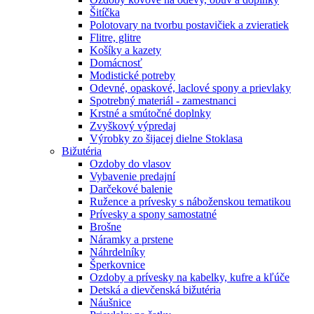
Šitíčka
Polotovary na tvorbu postavičiek a zvieratiek
Flitre, glitre
Košíky a kazety
Domácnosť
Modistické potreby
Odevné, opaskové, laclové spony a prievlaky
Spotrebný materiál - zamestnanci
Krstné a smútočné doplnky
Zvyškový výpredaj
Výrobky zo šijacej dielne Stoklasa
Bižutéria
Ozdoby do vlasov
Vybavenie predajní
Darčekové balenie
Ružence a prívesky s náboženskou tematikou
Prívesky a spony samostatné
Brošne
Náramky a prstene
Náhrdelníky
Šperkovnice
Ozdoby a prívesky na kabelky, kufre a kľúče
Detská a dievčenská bižutéria
Náušnice