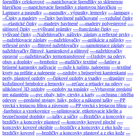
špendlíky celokovové
----napichovacie špendlíky so sklenenou
hlavičkou
----napichovacie špendlíky s plastovou hlavičkou
---
Lampasy a paspulky
----paspulky - výpustky, lemovky
----lampasy
-
--Čipky a madeiry
----čipky bavlnené paličkované
----vzdušné čipky
----elastické čipky
----madeiry bavlnené
----madeiry polyesterové
----
silónové čipky
----vyšívané prámiky
----francúzske čipky
----
vyšívané čipky
---Nažehlovačky, nášivky, záplaty a reflexné prvky
-
---nažehlovacie záplaty
----nažehlovačky
----aplikácie a nášivky
----
reflexné prvky
----flitrové nažehlovačky
----samolepiace záplaty
----
nažehlovačky flitrové, kamienkové a glitrové
----nažehlovačky
opravné
----nažehlovačky termotransferové
---Ozdoby na odevy,
obuv a doplnky
----brmbolce
----mašličky textilné
----šatóny a
brúsené kamienky našívacie
----ruže k našitiu, nalepeniu
----textilné
kvety na prišitie a nalepenie
----ozdoby s brúsenými kamienkami
----
perly, plastové ozdoby
----čipkové ozdoby a vsadky
----dragúny
----
kožušinové brmbolce a lemovky
----reťaze a retiazky na odevy
----
silikónové 3D ozdoby
----ozdoby na topánky
---Vybavenie predajní
pre galantériu
----pvc obaly, tuby, cievky a karty
----ochrana / údržba
odevov
----predajné stojany, háky, police a nákupné tašky
----PP
vrecká s lepiacou lištou a závesom
----PP vrecká s lepiacou lištou
---
-farebnice a vzorkovnice
----splintovacie, etiketovacie kliešte a
bezpečnostné doplnky
----tašky a sáčky
---Brzdičky a koncovky
----
brzdičky a koncovky plastové
----koncovky kovové ploché
----
koncovky kovové okrúhle
----brzdičky a koncovky z eko kože
----
brzdičky kovové
----brzdičky a koncovky plastové a z eko kože
---