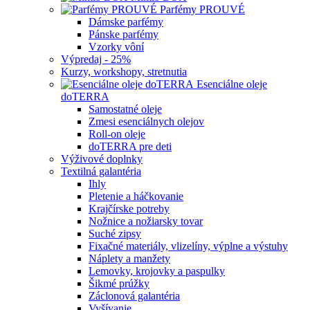
Parfémy PROUVÉ
Dámske parfémy
Pánske parfémy
Vzorky vôní
Výpredaj - 25%
Kurzy, workshopy, stretnutia
Esenciálne oleje
doTERRA
Samostatné oleje
Zmesi esenciálnych olejov
Roll-on oleje
doTERRA pre deti
Výživové doplnky
Textilná galantéria
Ihly
Pletenie a háčkovanie
Krajčírske potreby
Nožnice a nožiarsky tovar
Suché zipsy
Fixačné materiály, vlizelíny, výplne a výstuhy
Náplety a manžety
Lemovky, krojovky a paspulky
Šikmé prúžky
Záclonová galantéria
Vyšívanie