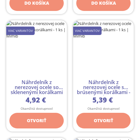
DO KOŠÍKA
DO KOŠÍKA
VIAC VARIANTOV
VIAC VARIANTOV
Náhrdelník z
Náhrdelník z
nerezovej ocele so
nerezovej ocele s
sklenenými korálkami
brúsenými korálkami -
- 1 ks
1 ks
4,92 €
5,39 €
Okamžitá dostupnosť
Okamžitá dostupnosť
OTVORIŤ
OTVORIŤ