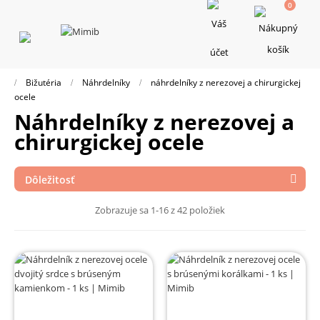
0
Toggle
navigation
Bižutéria
Náhrdelníky
náhrdelníky z nerezovej a chirurgickej
ocele
náhrdelníky z nerezovej a
chirurgickej ocele
Dôležitosť

Zobrazuje sa 1-16 z 42 položiek