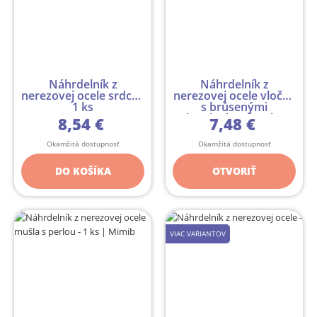
Náhrdelník z
Náhrdelník z
nerezovej ocele srdce -
nerezovej ocele vločka
1 ks
s brúsenými
kamienkami - 1 ks
8,54 €
7,48 €
Okamžitá dostupnosť
Okamžitá dostupnosť
DO KOŠÍKA
OTVORIŤ
VIAC VARIANTOV