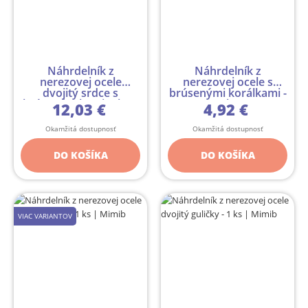
Náhrdelník z
Náhrdelník z
nerezovej ocele
nerezovej ocele s
dvojitý srdce s
brúsenými korálkami -
brúseným kamienko...
1 ks
12,03 €
4,92 €
Okamžitá dostupnosť
Okamžitá dostupnosť
DO KOŠÍKA
DO KOŠÍKA
VIAC VARIANTOV