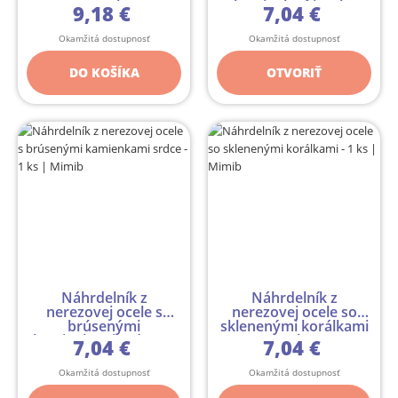
"2v1" s br...
kamienkami - 1 ks
9,18 €
7,04 €
Okamžitá dostupnosť
Okamžitá dostupnosť
DO KOŠÍKA
OTVORIŤ
Náhrdelník z
Náhrdelník z
nerezovej ocele s
nerezovej ocele so
brúsenými
sklenenými korálkami
kamienkami srdce - 1
- 1 ks
7,04 €
7,04 €
ks
Okamžitá dostupnosť
Okamžitá dostupnosť