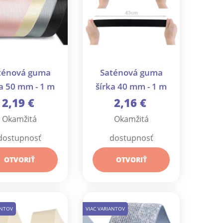
ténová guma
Saténová guma
ka 50 mm - 1 m
šírka 40 mm - 1 m
2,19 €
2,16 €
Okamžitá
Okamžitá
dostupnosť
dostupnosť
OTVORIŤ
OTVORIŤ
ANTOV
VIAC VARIANTOV