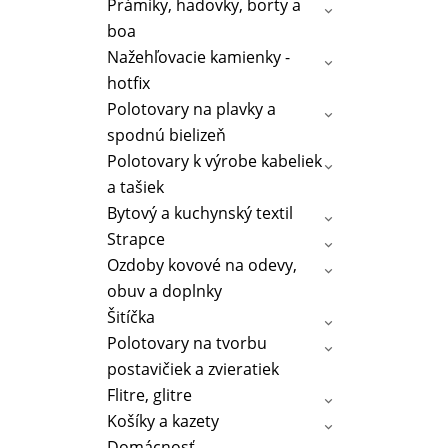
Prámiky, hadovky, borty a
boa
Nažehľovacie kamienky -
hotfix
Polotovary na plavky a
spodnú bielizeň
Polotovary k výrobe kabeliek
a tašiek
Bytový a kuchynský textil
Strapce
Ozdoby kovové na odevy,
obuv a doplnky
Šitíčka
Polotovary na tvorbu
postavičiek a zvieratiek
Flitre, glitre
Košíky a kazety
Domácnosť