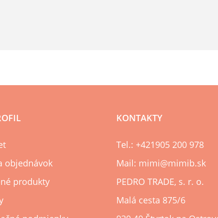
ROFIL
KONTAKTY
et
Tel.: +421905 200 978
ia objednávok
Mail: mimi@mimib.sk
né produkty
PEDRO TRADE, s. r. o.
y
Malá cesta 875/6