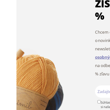
ZÍ
%
Chcem d
o novin
newslet
osobný
na odbe
% zľavu
Súhlas
si naš