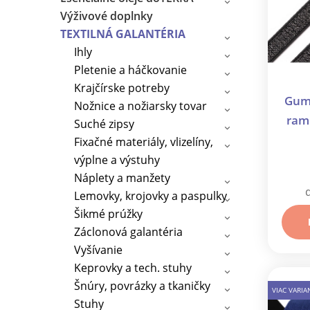
Výživové doplnky
TEXTILNÁ GALANTÉRIA
Ihly
Pletenie a háčkovanie
Krajčírske potreby
Guma
Nožnice a nožiarsky tovar
ram
Suché zipsy
10 m
Fixačné materiály, vlizelíny,
výplne a výstuhy
Náplety a manžety
Lemovky, krojovky a paspulky
Šikmé prúžky
Záclonová galantéria
Vyšívanie
Keprovky a tech. stuhy
Šnúry, povrázky a tkaničky
VIAC VARI
Stuhy