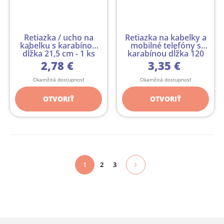
Retiazka / ucho na
Retiazka na kabelky a
kabelku s karabínou
mobilné telefóny s
dĺžka 21,5 cm - 1 ks
karabínou dĺžka 120
c...
2,78 €
3,35 €
Okamžitá dostupnosť
Okamžitá dostupnosť
OTVORIŤ
OTVORIŤ
1
2
3