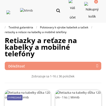
0
Toggle
navigation
Textilná galantéria
Polotovary k výrobe kabeliek a tašiek
retiazky a reťaze na kabelky a mobilné telefóny
retiazky a reťaze na
kabelky a mobilné
telefóny
Dôležitosť

Zobrazuje sa 1-16 z 36 položiek
VYPREDANÉ