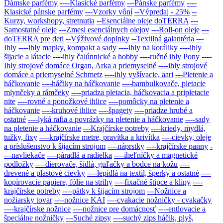
Dámske parfémy
----Klasické parfémy
---Pánske parfémy
----
Klasické pánske parfémy
---Vzorky vôní
--Výpredaj - 25%
--
Kurzy, workshopy, stretnutia
--Esenciálne oleje doTERRA
---
Samostatné oleje
---Zmesi esenciálnych olejov
---Roll-on oleje
---
doTERRA pre deti
--Výživové doplnky
--Textilná galantéria
---
Ihly
----ihly mapky, kompakt a sady
----ihly na koráliky
----ihly
šijacie a látacie
----ihly čalúnnické a hobby
----ručné ihly Pony
----
Ihly strojové domáce Organ, Arka a priemyselné
----ihly strojové
domáce a priemyselné Schmetz
----ihly vyšívacie, aari
---Pletenie a
háčkovanie
----háčiky na háčkovanie
----bambulkovače, pletacie
mlynčeky a rámčeky
----priadza pletacia, háčkovacia a pripletacie
nite
----rovné a ponožkové ihlice
----pomôcky na pletenie a
háčkovanie
----kruhové ihlice
----špagety
----priadze hrubé a
ostatné
----lyká rafia a povrázky na pletenie a háčkovanie
----sady
na pletenie a háčkovanie
---Krajčírske potreby
----kriedy, mydlá,
tužky, fixy
----krajčírske metre, pravítka a krivítka
----cievky, oleje
a príslušenstvo k šijacím strojom
----náprstky
----krajčírske panny
-
---navliekače
----páradlá a radielka
----iheľníčky a magnetické
podložky
----dierovače, šidlá, guľačky a bodce na kožu
----
drevené a plastové cievky
----lepidlá na textil, šperky a ostatné
----
kopírovacie papiere, fólie na strihy
----fixačné štipce a klipy
----
krajčírske potreby
----pätky k šijacím strojom
---Nožnice a
nožiarsky tovar
----nožnice KAI
----cvakacie nožničky - cvakačky
----krajčírske nožnice
----nožnice pre domácnosť
----entlovacie a
špeciálne nožničky
---Suché zipsy
----suchý zips háčik, plyš,