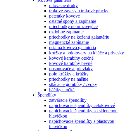
Kovová galantéria
nitovacie druky
trakové závesy a trakové pracky
patentky kovové
ostatné spony a zapínanie
priechodky nehrdzavejúce
ozdobné zapínanie
priechodky na koženú galantériu
magnetické zapínanie
ostatná kovová galantéria
krúžky a polotovary na kľúče a prívesky
kovové karabíny otočné
kovové karabíny pevné
posunovače a prievlaky
polo krúžky a krúžky
priechodky na našitie
stláčacie gombíky / cvoky
háčiky a očká
Špendlíky
zatváracie špendlíky
napichovacie špendlíky celokovové
napichovacie špendlíky so sklenenou
hlavičkou
napichovacie špendlíky s plastovou
hlavičkou