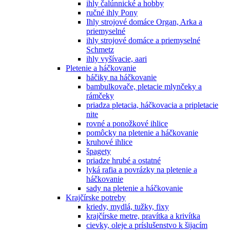
ihly čalúnnické a hobby
ručné ihly Pony
Ihly strojové domáce Organ, Arka a
priemyselné
ihly strojové domáce a priemyselné
Schmetz
ihly vyšívacie, aari
Pletenie a háčkovanie
háčiky na háčkovanie
bambulkovače, pletacie mlynčeky a
rámčeky
priadza pletacia, háčkovacia a pripletacie
nite
rovné a ponožkové ihlice
pomôcky na pletenie a háčkovanie
kruhové ihlice
špagety
priadze hrubé a ostatné
lyká rafia a povrázky na pletenie a
háčkovanie
sady na pletenie a háčkovanie
Krajčírske potreby
kriedy, mydlá, tužky, fixy
krajčírske metre, pravítka a krivítka
cievky, oleje a príslušenstvo k šijacím