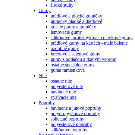
široké stuhy
Gumy
prádlové a ploché gumičky
gumičky hladké a dierkové
guľaté gumy a gumičky
lemovacie gumy
silikónové, protišmykové a plavkové gumy
prádlové gumy na kartách - malé balenie
ozdobné gumy
lurexové a saténové gumy
gumy s potlačou a tkaným vzorom
ostatné špeciálne gumy
guma ramienková
Nite
ostatné nite
polyesterové nite
bavlnené nite
vyšívacie nite
Popruhy
bavlnené a jutové popruhy
polypropylénové popruhy
splietané popruhy
polyesterové popruhy
silikónové popruhy