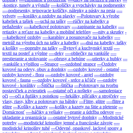
-kostice, tunely a výstuže
----košíčky a vypchávky na podprsenky
----podprsenky, tejpovacie košíčky, nálepky a pásky na prsia
----
velvety
----korálky a ozdoby na plavky
---Polotovary k výrobe
kabeliek a tašiek
----uchá na tašky
----rúčky na kabelky a
peňaženky
----kabelkové polotovary
----zapínanie na kabelky
----
retiazky a reťaze na kabelky a mobilné telefóny
----nity a skrutky
-
---kabelkové ozdoby
----karabíny a posunovače na kabelky
----
metráž na výrobu úch na tašky a kabelky
----dná na kabelky, tašky
a košíky
----popruhy na tašky
---Bytový a kuchynský textil
----
textil na posteľ a výplne
----deky
----obliečky na vankúše
----
prestieranie a stolovanie
----obrusy a behúne
----utierky a hubky
---
-vankúše s výplňou
---Strapce
----ozdobné strapce
---Ozdoby
kovové na odevy, obuv a doplnky
----ozdoby kovové - ostatné
----
ozdoby kovové - flora
----ozdoby kovové - anjel
----ozdoby
kovové - fauna
----ozdoby kovové - srdce a kľúče
----ozdoby
kovové - koráliky
---Šitíčka
----šitíčka
---Polotovary na tvorbu
postavičiek a zvieratiek
----ostatné oči a nošteky
----samolepiace
oči
----oči a ňufáky s poistkou
----hrkálky, píšťalky a strojčeky
----
vlasy, riasy, kĺby a polotovary na bábiky
---Flitre, glitre
----flitre a
glitre
---Košíky a kazety
----košíky a kazety na šitie a pletenie
---
Domácnosť
----háčiky a vešiaky
----pranie a údržba odevov
----
ukladanie a organizácia
----ostatné bytové doplnky
---Modistické
potreby
----modistické krinolíny jemné a francúzske závoje
----
modistické krinolíny tuhé
---Odevné, opaskové, laclové spony a