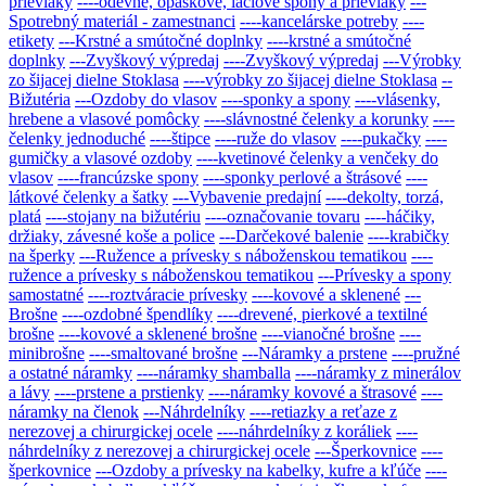
prievlaky
----odevné, opaskové, laclové spony a prievlaky
---
Spotrebný materiál - zamestnanci
----kancelárske potreby
----
etikety
---Krstné a smútočné doplnky
----krstné a smútočné
doplnky
---Zvyškový výpredaj
----Zvyškový výpredaj
---Výrobky
zo šijacej dielne Stoklasa
----výrobky zo šijacej dielne Stoklasa
--
Bižutéria
---Ozdoby do vlasov
----sponky a spony
----vlásenky,
hrebene a vlasové pomôcky
----slávnostné čelenky a korunky
----
čelenky jednoduché
----štipce
----ruže do vlasov
----pukačky
----
gumičky a vlasové ozdoby
----kvetinové čelenky a venčeky do
vlasov
----francúzske spony
----sponky perlové a štrásové
----
látkové čelenky a šatky
---Vybavenie predajní
----dekolty, torzá,
platá
----stojany na bižutériu
----označovanie tovaru
----háčiky,
držiaky, závesné koše a police
---Darčekové balenie
----krabičky
na šperky
---Ružence a prívesky s náboženskou tematikou
----
ružence a prívesky s náboženskou tematikou
---Prívesky a spony
samostatné
----roztváracie prívesky
----kovové a sklenené
---
Brošne
----ozdobné špendlíky
----drevené, pierkové a textilné
brošne
----kovové a sklenené brošne
----vianočné brošne
----
minibrošne
----smaltované brošne
---Náramky a prstene
----pružné
a ostatné náramky
----náramky shamballa
----náramky z minerálov
a lávy
----prstene a prstienky
----náramky kovové a štrasové
----
náramky na členok
---Náhrdelníky
----retiazky a reťaze z
nerezovej a chirurgickej ocele
----náhrdelníky z koráliek
----
náhrdelníky z nerezovej a chirurgickej ocele
---Šperkovnice
----
šperkovnice
---Ozdoby a prívesky na kabelky, kufre a kľúče
----