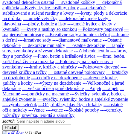
svadobná dekorácia ostatná
----svadobné košíčky
----dekoračná
aplikácia
---Kvety, kytice, rastliny, plody
----dekoračné
stabilizované a sušené rastliny a kvety
----kvety, plody a dekorácie
na drôtiku
----umelé vetvičky
----dekoračné umelé kvety -
hlavovina
----plody, bobule a listy
----umelé kytice a kvety v
kvetináči
----kvety a rastliny so stonkou
---Polotovary papierové
---
-papierové polotovary
---Kreatívne sady a hranie s deťmi
----hranie
s deťmi
----kreatívne sady
----diamantové maľovanie
---Ostatné
dekorácie
----dekorácie miniatúry
----ostatné dekorácie
----lapače
snov, zvonkohry a závesné dekorácie
---Zdobenie textilu
----farby,
fixy a pomôcky
---Fimo, betón a krištálová živica
----fimo, betón,
krištáľová živica a mozaika
---Polotovary na lapače snov a
zvonkohry
----kruhy, krúžky a rámčeky
---Polotovary drevené
----
drevené krúžky a tyčky
----ostatné drevené polotovary
----krabičky
na dozdobenie
----ceduľky na dozdobenie
----drevené korále,
guličky a kocky
----výrezy na dozdobenie
---Veľkonočné a jarné
dekorácie
----veľkonočné a jarné dekorácie
---Anjeli
----anjeli
---
Macramé
----pomôcky na macramé
---Sviečky, svietniky, bodce a
anjelské zvonenie
----sviečky, svietniky, bodce a anjelské zvonenie
----výroba sviečok
---Oči, ňufáky, hlavičky a hrkálky
----ostatné
oči a nošteky
---Vence
----vence
---Školské potreby
----ceruzky,
nožničky, pravítka, lepidlá a zápisníky
search
Hľadať
Váš účet