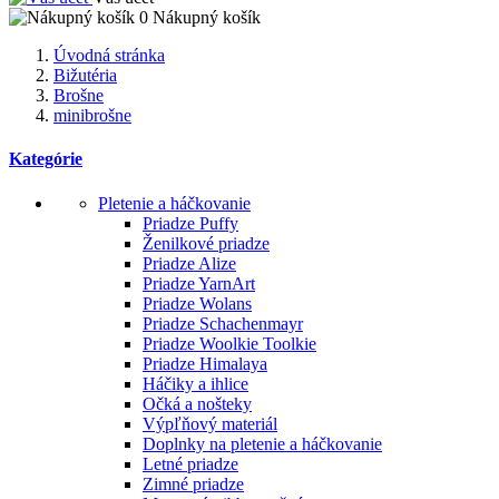
0
Nákupný košík
Úvodná stránka
Bižutéria
Brošne
minibrošne
Kategórie
Pletenie a háčkovanie
Priadze Puffy
Ženilkové priadze
Priadze Alize
Priadze YarnArt
Priadze Wolans
Priadze Schachenmayr
Priadze Woolkie Toolkie
Priadze Himalaya
Háčiky a ihlice
Očká a nošteky
Výpľňový materiál
Doplnky na pletenie a háčkovanie
Letné priadze
Zimné priadze