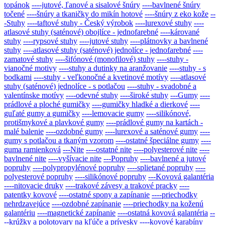
topánok
----jutové, ľanové a sisalové šnúry
----bavlnené šnúry
točené
----šnúry a tkaničky do mikín hotové
----šnúry z eko kože
--
-Stuhy
----taftové stuhy - Český výrobok
----lurexové stuhy
----
atlasové stuhy (saténové) obojlíce - jednofarebné
----kárované
stuhy
----rypsové stuhy
----jutové stuhy
----plátnovky a bavlnené
stuhy
----atlasové stuhy (saténové) jednolíce - jednofarebné
----
zamatové stuhy
----šifónové (monofilové) stuhy
----stuhy -
vianočné motivy
----stuhy a dutinky na aranžovanie
----stuhy - s
bodkami
----stuhy - veľkonočné a kvetinové motívy
----atlasové
stuhy (saténové) jednolíce - s potlačou
----stuhy - svadobné a
valentínske motívy
----odevné stuhy
----široké stuhy
---Gumy
----
prádlové a ploché gumičky
----gumičky hladké a dierkové
----
guľaté gumy a gumičky
----lemovacie gumy
----silikónové,
protišmykové a plavkové gumy
----prádlové gumy na kartách -
malé balenie
----ozdobné gumy
----lurexové a saténové gumy
----
gumy s potlačou a tkaným vzorom
----ostatné špeciálne gumy
----
guma ramienková
---Nite
----ostatné nite
----polyesterové nite
----
bavlnené nite
----vyšívacie nite
---Popruhy
----bavlnené a jutové
popruhy
----polypropylénové popruhy
----splietané popruhy
----
polyesterové popruhy
----silikónové popruhy
---Kovová galantéria
----nitovacie druky
----trakové závesy a trakové pracky
----
patentky kovové
----ostatné spony a zapínanie
----priechodky
nehrdzavejúce
----ozdobné zapínanie
----priechodky na koženú
galantériu
----magnetické zapínanie
----ostatná kovová galantéria
--
--krúžky a polotovary na kľúče a prívesky
----kovové karabíny