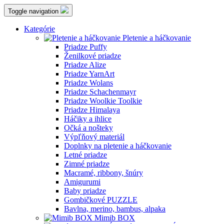
Toggle navigation
Kategórie
Pletenie a háčkovanie
Priadze Puffy
Ženilkové priadze
Priadze Alize
Priadze YarnArt
Priadze Wolans
Priadze Schachenmayr
Priadze Woolkie Toolkie
Priadze Himalaya
Háčiky a ihlice
Očká a nošteky
Výpľňový materiál
Doplnky na pletenie a háčkovanie
Letné priadze
Zimné priadze
Macramé, ribbony, šnúry
Amigurumi
Baby priadze
Gombičkové PUZZLE
Bavlna, merino, bambus, alpaka
Mimib BOX