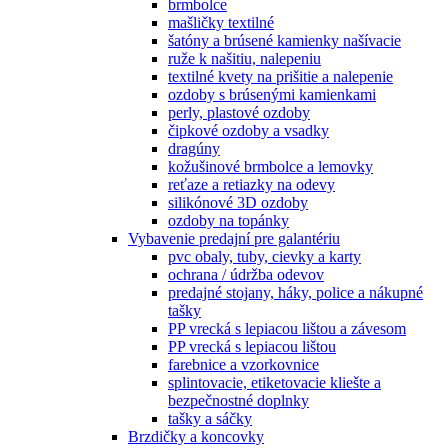
brmbolce
mašličky textilné
šatóny a brúsené kamienky našívacie
ruže k našitiu, nalepeniu
textilné kvety na prišitie a nalepenie
ozdoby s brúsenými kamienkami
perly, plastové ozdoby
čipkové ozdoby a vsadky
dragúny
kožušinové brmbolce a lemovky
reťaze a retiazky na odevy
silikónové 3D ozdoby
ozdoby na topánky
Vybavenie predajní pre galantériu
pvc obaly, tuby, cievky a karty
ochrana / údržba odevov
predajné stojany, háky, police a nákupné
tašky
PP vrecká s lepiacou lištou a závesom
PP vrecká s lepiacou lištou
farebnice a vzorkovnice
splintovacie, etiketovacie kliešte a
bezpečnostné doplnky
tašky a sáčky
Brzdičky a koncovky