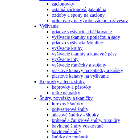
záclonovky
ostatná záclonová galantéria
ozdoby a spony na záclony
polotovary na výrobu záclon a závesov
Vyšívanie
priadze vyšívacie a háčkovacie
vyšívacie tkaniny s potlačou a sady
priadza vyšívacia Mouline
vyšívacie kruhy
vyšívacie tkaniny a kanavné pásy
vyšívacie ihly
vyšívacie rámčeky a stojany
plastové kanavy na kabelky a košíky
plastové kanavy na vyšívanie
Keprovky a tech. stuhy
keprovky a pásovky
reflexné pásky
Šnúry, povrázky a tkaničky
lurexové šnúrky
polyesterové šnúry
atlasové šnúrky - šlupky
krútené a žalúziové šnúry, trikolóry
bavlnené šnúry voskované
bavlnené šnúry
šnúrky do topánok