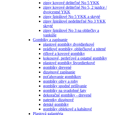
zipsy kovové deliteľné No 5 YKK
zipsy kovové deliteľné No 5, 2 jazdce /
dvojcestné YKK
zipsy špirálové No 5 YKK a skryté
zipsy špirálové nedeliteľné No 3 YKK
skryté
zipsy špirálové No 3 na obliečky a
vankúše
Gombíky a zapínanie
plastové gombíky dvojdierkové
prádlové gombíky, obliečkové a nitené
riflové a kovové gombíky
kokosové, perleťové a ostatné gombíky
plastové gombíky štvordierkové
gombíky drevené
dizajnové zapínanie
poťahovanie gombíkov
gombíky olivy a rohy
gombíky spodné prišívanie
gombíky na svadobné šaty
dekoračné gombíky - drevené
patentky dizajnové
detské gombíky
gombíky oblekové a kabátové
Plastová galantéria