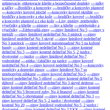
splintovacie, etiketovacie kliešte a bezpečnostné doplnky
----tašky
a sáčky
---Brzdičky a koncovky
----brzdičky a koncovky plastové
----koncovky kovové ploché
----koncovky kovové okrúhle
----
brzdičky a koncovky z eko kože
----brzdičky kovové
----brzdičky
a koncovky plastové a z eko kože
---Lisy, pistóny, priebojníky,
výsečníky a kliešte
----pistony
----lisy a kliešte
----priebojníky a
výsečníky
---Zdrhovadlá-zipsy
----zipsy špirálové No 5
----zipsy v
metráži
----zipsy špirálové nedeliteľné No 3 pinlock
----zipsy
špirálové nedeliteľné No 3 skryté
----zipsy špirálové nedeliteľné
No 3 autolock
----zipsy kovové staromosadzné No 5 na kožené
bundy
----zipsy kostené nedeliteľné No 5
----zipsy kostené
deliteľné No 5
----zipsy kostené deliteľné No 5, 2 jazdce /
dvojcestné
----jazdce
----zipsy špirálové deliteľné No 7
vodeodolné
----pútka / ťaháčiky na jazdce
----zipsy kovové
nedeliteľné No 4
----zipsy kovové nedeliteľné No 3
----koncovky,
pomôcky a dopredaj zipsov
----zipsy špirálové No 7 so
striebornými zúbkami
----zipsy kovové deliteľné No 5
----zipsy
kovové nedeliteľné No 5 riflové
----zipsy kostené deliteľné No 5
dúhové
----zipsy špirálové nedeliteľné No 3 skryté dederon
----
zipsy kostené deliteľné No 8
----zipsy stanové
----zipsy kostené
deliteľné No 5 štvorcové zuby, No 4 štrasové
----zipsy kostené
deliteľné No 5 obojstranné
----zipsy kostené deliteľné No 3
----
zipsy kovové deliteľné No 5, 2 jazdce / dvojcestné
----zipsy
kostené No 20
----zipsy špirálové vodeodolné No 5, 2 jazdce /
dvojcestné
----zipsy kostené deliteľné No 3 YKK
----zipsy kostené