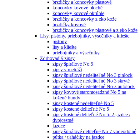
brzdičky a koncovky plastové
koncovky kovové ploché
koncovky kovové okrúhle
brzdičky a koncovky z eko kože
brzdičky kovové
brzdičky a koncovky plastové a z eko kože
Lisy, pistóny, priebojníky, výsečníky a kliešte
pistony
lisy a kliešte
priebojníky a výsečníky
Zdrhovadlá-zipsy
zipsy špirálové No 5
zipsy v metráži
zipsy špirálové nedeliteľné No 3 pinlock
zipsy špirálové nedeliteľné No 3 skryté
zipsy špirálové nedeliteľné No 3 autolock
zipsy kovové staromosadzné No 5 na
kožené bundy
zipsy kostené nedeliteľné No 5
zipsy kostené deliteľné No 5
zipsy kostené deliteľné No 5, 2 jazdce /
dvojcestné
jazdce
zipsy špirálové deliteľné No 7 vodeodolné
pútka / ťaháčiky na jazdce