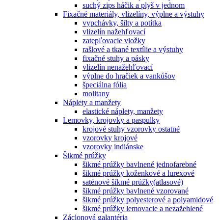
suchý zips háčik a plyš v jednom
Fixačné materiály, vlizelíny, výplne a výstuhy
vypchávky, šilty a potítka
vlizelín nažehľovací
zatepľovacie vložky
rašlové a tkané textílie a výstuhy
fixačné stuhy a pásky
vlizelín nenažehľovací
výplne do hračiek a vankúšov
špeciálna fólia
molitany
Náplety a manžety
elastické náplety, manžety
Lemovky, krojovky a paspulky
krojové stuhy vzorovky ostatné
vzorovky krojové
vzorovky indiánske
Šikmé prúžky
šikmé prúžky bavlnené jednofarebné
šikmé prúžky koženkové a lurexové
saténové šikmé prúžky(atlasové)
šikmé prúžky bavlnené vzorované
šikmé prúžky polyesterové a polyamidové
šikmé prúžky lemovacie a nezažehlené
Záclonová galantéria