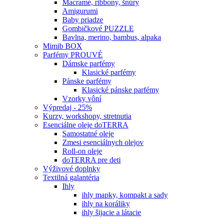
Macramé, ribbony, šnúry
Amigurumi
Baby priadze
Gombičkové PUZZLE
Bavlna, merino, bambus, alpaka
Mimib BOX
Parfémy PROUVÉ
Dámske parfémy
Klasické parfémy
Pánske parfémy
Klasické pánske parfémy
Vzorky vôní
Výpredaj - 25%
Kurzy, workshopy, stretnutia
Esenciálne oleje doTERRA
Samostatné oleje
Zmesi esenciálnych olejov
Roll-on oleje
doTERRA pre deti
Výživové doplnky
Textilná galantéria
Ihly
ihly mapky, kompakt a sady
ihly na koráliky
ihly šijacie a látacie