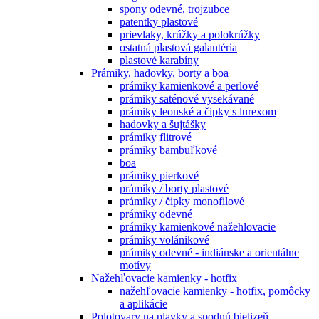
spony odevné, trojzubce
patentky plastové
prievlaky, krúžky a polokrúžky
ostatná plastová galantéria
plastové karabíny
Prámiky, hadovky, borty a boa
prámiky kamienkové a perlové
prámiky saténové vysekávané
prámiky leonské a čipky s lurexom
hadovky a šujtášky
prámiky flitrové
prámiky bambuľkové
boa
prámiky pierkové
prámiky / borty plastové
prámiky / čipky monofilové
prámiky odevné
prámiky kamienkové nažehlovacie
prámiky volánikové
prámiky odevné - indiánske a orientálne
motívy
Nažehľovacie kamienky - hotfix
nažehľovacie kamienky - hotfix, pomôcky
a aplikácie
Polotovary na plavky a spodnú bielizeň