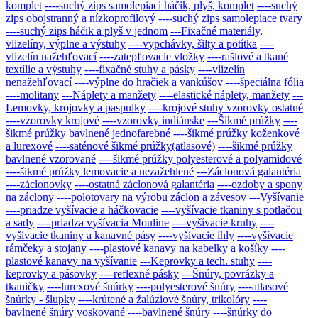
komplet
----suchý zips samolepiaci háčik, plyš, komplet
----suchý
zips obojstranný a nízkoprofilový
----suchý zips samolepiace tvary
----suchý zips háčik a plyš v jednom
---Fixačné materiály,
vlizelíny, výplne a výstuhy
----vypchávky, šilty a potítka
----
vlizelín nažehľovací
----zatepľovacie vložky
----rašlové a tkané
textílie a výstuhy
----fixačné stuhy a pásky
----vlizelín
nenažehľovací
----výplne do hračiek a vankúšov
----špeciálna fólia
----molitany
---Náplety a manžety
----elastické náplety, manžety
---
Lemovky, krojovky a paspulky
----krojové stuhy vzorovky ostatné
----vzorovky krojové
----vzorovky indiánske
---Šikmé prúžky
----
šikmé prúžky bavlnené jednofarebné
----šikmé prúžky koženkové
a lurexové
----saténové šikmé prúžky(atlasové)
----šikmé prúžky
bavlnené vzorované
----šikmé prúžky polyesterové a polyamidové
----šikmé prúžky lemovacie a nezažehlené
---Záclonová galantéria
----záclonovky
----ostatná záclonová galantéria
----ozdoby a spony
na záclony
----polotovary na výrobu záclon a závesov
---Vyšívanie
----priadze vyšívacie a háčkovacie
----vyšívacie tkaniny s potlačou
a sady
----priadza vyšívacia Mouline
----vyšívacie kruhy
----
vyšívacie tkaniny a kanavné pásy
----vyšívacie ihly
----vyšívacie
rámčeky a stojany
----plastové kanavy na kabelky a košíky
----
plastové kanavy na vyšívanie
---Keprovky a tech. stuhy
----
keprovky a pásovky
----reflexné pásky
---Šnúry, povrázky a
tkaničky
----lurexové šnúrky
----polyesterové šnúry
----atlasové
šnúrky - šlupky
----krútené a žalúziové šnúry, trikolóry
----
bavlnené šnúry voskované
----bavlnené šnúry
----šnúrky do