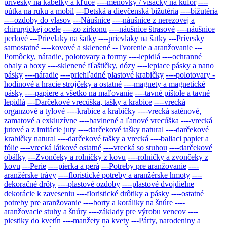
prívesky na kabelky a kľúče
----menovky / visačky na kufor
----
pútka na ruku a mobil
---Detská a dievčenská bižutéria
----bižutéria
----ozdoby do vlasov
---Náušnice
----náušnice z nerezovej a
chirurgickej ocele
----zo zirkonu
----náušnice štrasové
----náušnice
perlové
---Prievlaky na šatky
----prievlaky na šatky
---Prívesky
samostatné
----kovové a sklenené
--Tvorenie a aranžovanie
---
Pomôcky, náradie, polotovary a formy
----lepidlá
----ochranné
obaly a boxy
----sklenené fľaštičky, dózy
----lepiace pásky a nano
pásky
----náradie
----priehľadné plastové krabičky
----polotovary -
hodinové a hracie strojčeky a ostatné
----magnety a magnetické
pásky
----papiere a všetko na maľovanie
----tavné pištole a tavné
lepidlá
---Darčekové vrecúška, tašky a krabice
----vrecká
organzové a tylové
----krabice a krabičky
----vrecká saténové,
zamatové a exkluzívne
----bavlnené a ľanové vrecúška
----vrecká
jutové a z imitácie juty
----darčekové tašky natural
----darčekové
krabičky natural
----darčekové tašky a vrecká
----baliaci papier a
fólie
----vrecká látkové ostatné
----vrecká so stuhou
----darčekové
obálky
---Zvončeky a rolničky z kovu
----rolničky a zvončeky z
kovu
---Perie
----pierka a perá
---Potreby pre aranžovanie
----
aranžérske trávy
----floristické potreby a aranžérske hmoty
----
dekoračné drôty
----plastové ozdoby
----plastové dvojdielne
dekorácie k zaveseniu
----floristické drôtiky a pásky
----ostatné
potreby pre aranžovanie
----borty a koráliky na šnúre
----
aranžovacie stuhy a šnúry
----základy pre výrobu vencov
----
piestiky do kvetín
----manžety na kvety
---Párty, narodeniny a