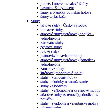
jutové, ľanové a sisalové šnúry
bavlnené šnúry točené
šnúry a tkaničky do mikín hotové
šnúry z eko kože
Stuhy
taftové stuhy - Český výrobok
lurexové stuhy
atlasové stuhy (saténové) obojlíce -
jednofarebné
kárované stuhy
rypsové stuhy
jutové stuhy
plátnovky a bavlnené stuhy
atlasové stuhy (saténové) jednolíce -
jednofarebné
zamatové stuhy
šifónové (monofilové) stuhy
stuhy - vianočné motivy
stuhy a dutinky na aranžovanie
stuhy - s bodkami
stuhy - veľkonočné a kvetinové motívy
atlasové stuhy (saténové) jednolíce - s
potlačou
stuhy - svadobné a valentínske motívy
odevné stuhy