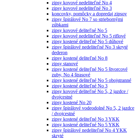
zipsy kovové nedeliteľné No 4
zipsy kovové nedeliteľné No 3
koncovky, pomôcky a dopredaj zipsov
zipsy špirálové No 7 so striebornými
zúbkami
zipsy kovové deliteľné No 5
zipsy kovové nedeliteľné No 5 riflové
zipsy kostené deliteľné No 5 dúhové
zipsy špirálové nedeliteľné No 3 skryté
dederon
zipsy kostené deliteľné No 8
zipsy stanové
zipsy kostené deliteľné No 5 štvorcové
zuby, No 4 štrasové
zipsy kostené deliteľné No 5 obojstranné
zipsy kostené deliteľné No 3
zipsy kovové deliteľné No 5, 2 jazdce /
dvojcestné
zipsy kostené No 20
zipsy špirálové vodeodolné No 5, 2 jazdce
/ dvojcestné
zipsy kostené deliteľné No 3 YKK
zipsy kostené deliteľné No 5 YKK
zipsy špirálové nedeliteľné No 4 YKK
skryté