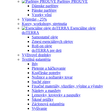
Parfémy PROUVÉ
Dámske parfémy
Pánske parfémy
Vzorky vôní
Výpredaj - 25%
Kurzy, workshopy, stretnutia
Esenciálne oleje
doTERRA
Samostatné oleje
Zmesi esenciálnych olejov
Roll-on oleje
doTERRA pre deti
Výživové doplnky
Textilná galantéria
Ihly
Pletenie a háčkovanie
Krajčírske potreby
Nožnice a nožiarsky tovar
Suché zipsy
Fixačné materiály, vlizelíny, výplne a výstuhy
Náplety a manžety
Lemovky, krojovky a paspulky
Šikmé prúžky
Záclonová galantéria
Vyšívanie