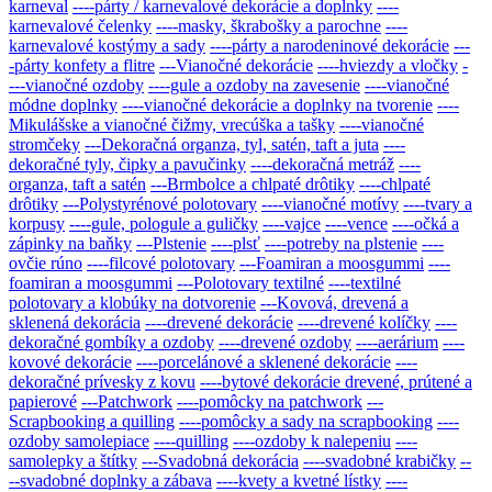
karneval
----párty / karnevalové dekorácie a doplnky
----
karnevalové čelenky
----masky, škrabošky a parochne
----
karnevalové kostýmy a sady
----párty a narodeninové dekorácie
---
-párty konfety a flitre
---Vianočné dekorácie
----hviezdy a vločky
-
---vianočné ozdoby
----gule a ozdoby na zavesenie
----vianočné
módne doplnky
----vianočné dekorácie a doplnky na tvorenie
----
Mikulášske a vianočné čižmy, vrecúška a tašky
----vianočné
stromčeky
---Dekoračná organza, tyl, satén, taft a juta
----
dekoračné tyly, čipky a pavučinky
----dekoračná metráž
----
organza, taft a satén
---Brmbolce a chlpaté drôtiky
----chlpaté
drôtiky
---Polystyrénové polotovary
----vianočné motívy
----tvary a
korpusy
----gule, pologule a guličky
----vajce
----vence
----očká a
zápinky na baňky
---Plstenie
----plsť
----potreby na plstenie
----
ovčie rúno
----filcové polotovary
---Foamiran a moosgummi
----
foamiran a moosgummi
---Polotovary textilné
----textilné
polotovary a klobúky na dotvorenie
---Kovová, drevená a
sklenená dekorácia
----drevené dekorácie
----drevené kolíčky
----
dekoračné gombíky a ozdoby
----drevené ozdoby
----aerárium
----
kovové dekorácie
----porcelánové a sklenené dekorácie
----
dekoračné prívesky z kovu
----bytové dekorácie drevené, prútené a
papierové
---Patchwork
----pomôcky na patchwork
---
Scrapbooking a quilling
----pomôcky a sady na scrapbooking
----
ozdoby samolepiace
----quilling
----ozdoby k nalepeniu
----
samolepky a štítky
---Svadobná dekorácia
----svadobné krabičky
--
--svadobné doplnky a zábava
----kvety a kvetné lístky
----