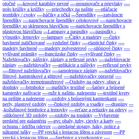
otočné
----kovové karabíny pevné
----posunovače a prievlaky
----
polo krúžky a krúžky
----priechodky na našitie
----stláčacie
gombíky / cvoky
----háčiky a očká
---Špendlíky
----zatváracie
špendlíky
----napichovacie špendlíky celokovové
----napichovacie
špendlíky so sklenenou hlavičkou
----napichovacie špendlíky s
plastovou hlavičkou
---Lampasy a paspulky
----paspulky -
výpustky, lemovky
----lampasy
---Čipky a madeiry
----čipky
bavlnené paličkované
----vzdušné čipky
----elastické čipky
----
madeiry bavlnené
----madeiry polyesterové
----silónové čipky
----
vyšívané prámiky
----francúzske čipky
----vyšívané čipky
---
Nažehlovačky, nášivky, záplaty a reflexné prvky
----nažehlovacie
záplaty
----nažehlovačky
----aplikácie a nášivky
----reflexné prvky
----flitrové nažehlovačky
----samolepiace záplaty
----nažehlovačky
flitrové, kamienkové a glitrové
----nažehlovačky opravné
----
nažehlovačky termotransferové
---Ozdoby na odevy, obuv a
doplnky
----brmbolce
----mašličky textilné
----šatóny a brúsené
kamienky našívacie
----ruže k našitiu, nalepeniu
----textilné kvety
na prišitie a nalepenie
----ozdoby s brúsenými kamienkami
----
perly, plastové ozdoby
----čipkové ozdoby a vsadky
----dragúny
---
-kožušinové brmbolce a lemovky
----reťaze a retiazky na odevy
---
-silikónové 3D ozdoby
----ozdoby na topánky
---Vybavenie
predajní pre galantériu
----pvc obaly, tuby, cievky a karty
----
ochrana / údržba odevov
----predajné stojany, háky, police a
nákupné tašky
----PP vrecká s lepiacou lištou a závesom
----PP
vrecká s lepiacou lištou
----farebnice a vzorkovnice
----