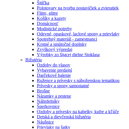
Šitíčka
Polotovary na tvorbu postavičiek a zvieratiek
Flitre, glitre
Košíky a kazety
Domácnosť
Modistické potreby
Odevné, opaskové, laclové spony a prievlaky
Spotrebný materiál - zamestnanci
Krstné a smútočné doplnky
Zvyškový výpredaj
Výrobky zo šijacej dielne Stoklasa
Bižutéria
Ozdoby do vlasov
Vybavenie predajní
Darčekové balenie
Ružence a prívesky s náboženskou tematikou
Prívesky a spony samostatné
Brošne
Náramky a prstene
Náhrdelníky
Šperkovnice
Ozdoby a prívesky na kabelky, kufre a kľúče
Detská a dievčenská bižutéria
Náušnice
Prievlaky na šatky