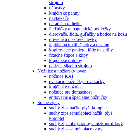
strojom
náprstky
krajčírske panny
navliekače
páradlá a radielka
iheľníčky a magnetické podložky
dierovače, šidlá, guľačky a bodce na kožu
drevené a plastové cievky
lepidlá na textil, šperky a ostatné
kopírovacie papiere, fólie na strihy
fixačné štipce a klipy
krajčírske potreby
pätky k šijacím strojom
Nožnice a nožiarsky tovar
nožnice KAI
cvakacie nožničky - cvakačky
krajčírske nožnice
nožnice pre domácnosť
entlovacie a špeciálne nožničky
Suché zipsy
suchý zips háčik, plyš, komplet
suchý zips samolepiaci háčik, plyš,
komplet
suchý zips obojstranný a nízkoprofilový
suchý zips samolepiace tvary