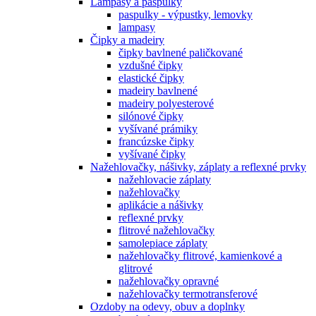
Lampasy a paspulky
paspulky - výpustky, lemovky
lampasy
Čipky a madeiry
čipky bavlnené paličkované
vzdušné čipky
elastické čipky
madeiry bavlnené
madeiry polyesterové
silónové čipky
vyšívané prámiky
francúzske čipky
vyšívané čipky
Nažehlovačky, nášivky, záplaty a reflexné prvky
nažehlovacie záplaty
nažehlovačky
aplikácie a nášivky
reflexné prvky
flitrové nažehlovačky
samolepiace záplaty
nažehlovačky flitrové, kamienkové a
glitrové
nažehlovačky opravné
nažehlovačky termotransferové
Ozdoby na odevy, obuv a doplnky