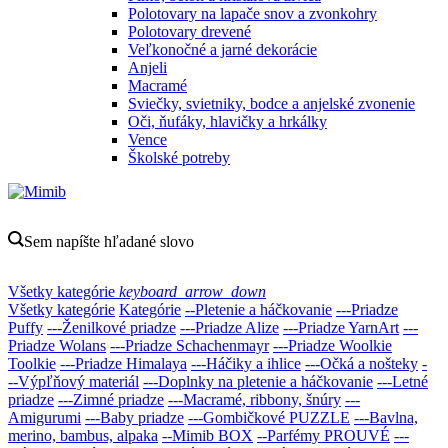
Polotovary na lapače snov a zvonkohry
Polotovary drevené
Veľkonočné a jarné dekorácie
Anjeli
Macramé
Sviečky, svietniky, bodce a anjelské zvonenie
Oči, ňufáky, hlavičky a hrkálky
Vence
Školské potreby
Sem napíšte hľadané slovo
Všetky kategórie
keyboard_arrow_down
Všetky kategórie
Kategórie
--Pletenie a háčkovanie
---Priadze
Puffy
---Ženilkové priadze
---Priadze Alize
---Priadze YarnArt
---
Priadze Wolans
---Priadze Schachenmayr
---Priadze Woolkie
Toolkie
---Priadze Himalaya
---Háčiky a ihlice
---Očká a nošteky
-
--Výpľňový materiál
---Doplnky na pletenie a háčkovanie
---Letné
priadze
---Zimné priadze
---Macramé, ribbony, šnúry
---
Amigurumi
---Baby priadze
---Gombičkové PUZZLE
---Bavlna,
merino, bambus, alpaka
--Mimib BOX
--Parfémy PROUVÉ
---