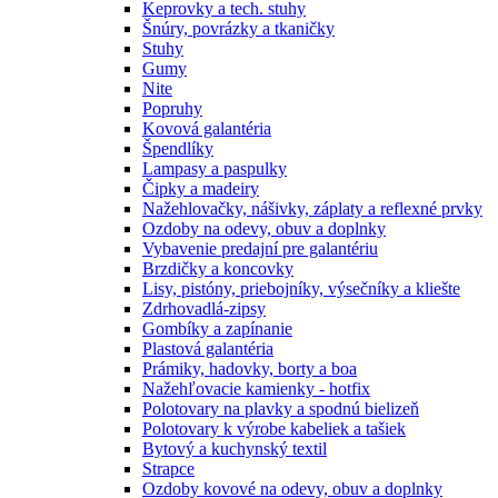
Keprovky a tech. stuhy
Šnúry, povrázky a tkaničky
Stuhy
Gumy
Nite
Popruhy
Kovová galantéria
Špendlíky
Lampasy a paspulky
Čipky a madeiry
Nažehlovačky, nášivky, záplaty a reflexné prvky
Ozdoby na odevy, obuv a doplnky
Vybavenie predajní pre galantériu
Brzdičky a koncovky
Lisy, pistóny, priebojníky, výsečníky a kliešte
Zdrhovadlá-zipsy
Gombíky a zapínanie
Plastová galantéria
Prámiky, hadovky, borty a boa
Nažehľovacie kamienky - hotfix
Polotovary na plavky a spodnú bielizeň
Polotovary k výrobe kabeliek a tašiek
Bytový a kuchynský textil
Strapce
Ozdoby kovové na odevy, obuv a doplnky