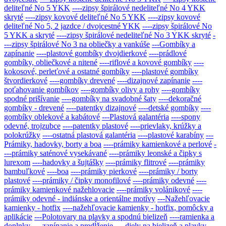
deliteľné No 5 YKK
----zipsy špirálové nedeliteľné No 4 YKK
skryté
----zipsy kovové deliteľné No 5 YKK
----zipsy kovové
deliteľné No 5, 2 jazdce / dvojcestné YKK
----zipsy špirálové No
5 YKK a skryté
----zipsy špirálové nedeliteľné No 3 YKK skryté
-
---zipsy špirálové No 3 na obliečky a vankúše
---Gombíky a
zapínanie
----plastové gombíky dvojdierkové
----prádlové
gombíky, obliečkové a nitené
----riflové a kovové gombíky
----
kokosové, perleťové a ostatné gombíky
----plastové gombíky
štvordierkové
----gombíky drevené
----dizajnové zapínanie
----
poťahovanie gombíkov
----gombíky olivy a rohy
----gombíky
spodné prišívanie
----gombíky na svadobné šaty
----dekoračné
gombíky - drevené
----patentky dizajnové
----detské gombíky
----
gombíky oblekové a kabátové
---Plastová galantéria
----spony
odevné, trojzubce
----patentky plastové
----prievlaky, krúžky a
polokrúžky
----ostatná plastová galantéria
----plastové karabíny
---
Prámiky, hadovky, borty a boa
----prámiky kamienkové a perlové
-
---prámiky saténové vysekávané
----prámiky leonské a čipky s
lurexom
----hadovky a šujtášky
----prámiky flitrové
----prámiky
bambuľkové
----boa
----prámiky pierkové
----prámiky / borty
plastové
----prámiky / čipky monofilové
----prámiky odevné
----
prámiky kamienkové nažehlovacie
----prámiky volánikové
----
prámiky odevné - indiánske a orientálne motívy
---Nažehľovacie
kamienky - hotfix
----nažehľovacie kamienky - hotfix, pomôcky a
aplikácie
---Polotovary na plavky a spodnú bielizeň
----ramienka a
doplnky
----zapínanie a predĺženie
----diely na bielizeň a plavky
---