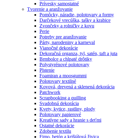
Prívesky samostatné
Tvorenie a aranžovanie
Pomôcky, náradie, polotovary a formy
Darčekové vrecúška, tašky a krabice
Zvončeky a rolničky z kovu
Perie
Potreby pre aranžovanie
Párty, narodeniny a karneval
Vianočné dekorácie
Dekoračná organza, tyl, satén, taft a juta
Brmbolce a chlpaté drôtiky
Polystyrénové polotovary
Plstenie
Foamiran a moosgummi
Polotovary textilné
Kovová, drevená a sklenená dekorácia
Patchwork
Scrapbooking a quilling
Svadobná dekorácia
Kvety, kytice, rastliny, plody
Polotovary papierové
Kreatívne sady a hranie s deťmi
Ostatné dekorácie
Zdobenie textilu
Fimo, betón a krištálová živica