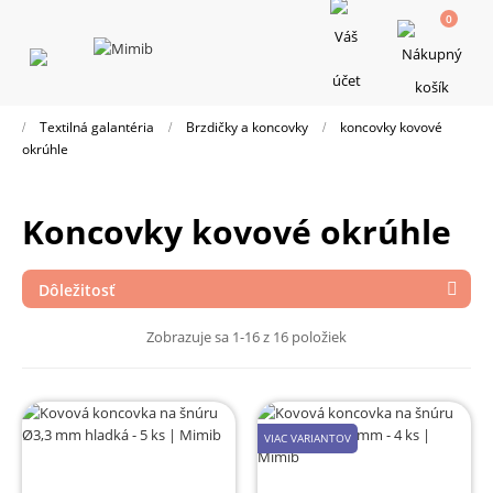
0
Toggle
navigation
Textilná galantéria
Brzdičky a koncovky
koncovky kovové
okrúhle
koncovky kovové okrúhle
Dôležitosť

Zobrazuje sa 1-16 z 16 položiek
VIAC VARIANTOV