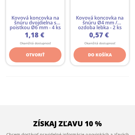
Kovová koncovka na
Kovová koncovka na
šnúru dvojdielna s
šnúru Ø4 mm /
poistkou Ø6 mm - 4 ks
ozdoba lebka - 2 ks
1,18 €
0,57 €
Okamžitá dostupnosť
Okamžitá dostupnosť
OTVORIŤ
DO KOŠÍKA
ZÍSKAJ ZĽAVU 10 %
Chcem dostávať pravidelné informácie o novinkách a zľavách