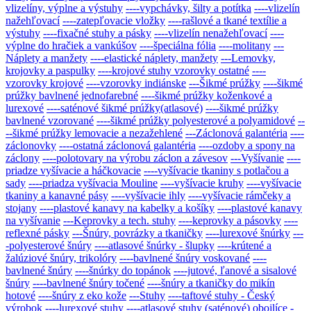
vlizelíny, výplne a výstuhy
----vypchávky, šilty a potítka
----vlizelín
nažehľovací
----zatepľovacie vložky
----rašlové a tkané textílie a
výstuhy
----fixačné stuhy a pásky
----vlizelín nenažehľovací
----
výplne do hračiek a vankúšov
----špeciálna fólia
----molitany
---
Náplety a manžety
----elastické náplety, manžety
---Lemovky,
krojovky a paspulky
----krojové stuhy vzorovky ostatné
----
vzorovky krojové
----vzorovky indiánske
---Šikmé prúžky
----šikmé
prúžky bavlnené jednofarebné
----šikmé prúžky koženkové a
lurexové
----saténové šikmé prúžky(atlasové)
----šikmé prúžky
bavlnené vzorované
----šikmé prúžky polyesterové a polyamidové
--
--šikmé prúžky lemovacie a nezažehlené
---Záclonová galantéria
----
záclonovky
----ostatná záclonová galantéria
----ozdoby a spony na
záclony
----polotovary na výrobu záclon a závesov
---Vyšívanie
----
priadze vyšívacie a háčkovacie
----vyšívacie tkaniny s potlačou a
sady
----priadza vyšívacia Mouline
----vyšívacie kruhy
----vyšívacie
tkaniny a kanavné pásy
----vyšívacie ihly
----vyšívacie rámčeky a
stojany
----plastové kanavy na kabelky a košíky
----plastové kanavy
na vyšívanie
---Keprovky a tech. stuhy
----keprovky a pásovky
----
reflexné pásky
---Šnúry, povrázky a tkaničky
----lurexové šnúrky
---
-polyesterové šnúry
----atlasové šnúrky - šlupky
----krútené a
žalúziové šnúry, trikolóry
----bavlnené šnúry voskované
----
bavlnené šnúry
----šnúrky do topánok
----jutové, ľanové a sisalové
šnúry
----bavlnené šnúry točené
----šnúry a tkaničky do mikín
hotové
----šnúry z eko kože
---Stuhy
----taftové stuhy - Český
výrobok
----lurexové stuhy
----atlasové stuhy (saténové) obojlíce -