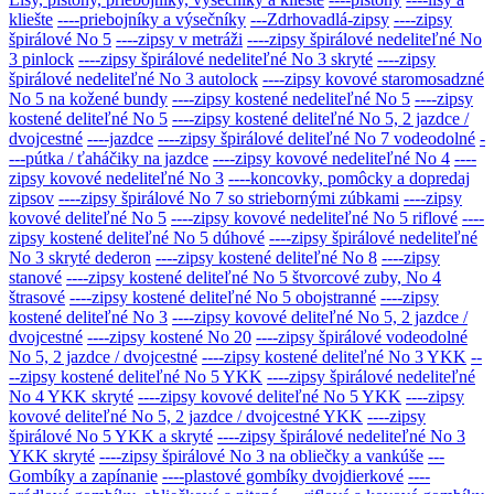
kliešte
----priebojníky a výsečníky
---Zdrhovadlá-zipsy
----zipsy
špirálové No 5
----zipsy v metráži
----zipsy špirálové nedeliteľné No
3 pinlock
----zipsy špirálové nedeliteľné No 3 skryté
----zipsy
špirálové nedeliteľné No 3 autolock
----zipsy kovové staromosadzné
No 5 na kožené bundy
----zipsy kostené nedeliteľné No 5
----zipsy
kostené deliteľné No 5
----zipsy kostené deliteľné No 5, 2 jazdce /
dvojcestné
----jazdce
----zipsy špirálové deliteľné No 7 vodeodolné
-
---pútka / ťaháčiky na jazdce
----zipsy kovové nedeliteľné No 4
----
zipsy kovové nedeliteľné No 3
----koncovky, pomôcky a dopredaj
zipsov
----zipsy špirálové No 7 so striebornými zúbkami
----zipsy
kovové deliteľné No 5
----zipsy kovové nedeliteľné No 5 riflové
----
zipsy kostené deliteľné No 5 dúhové
----zipsy špirálové nedeliteľné
No 3 skryté dederon
----zipsy kostené deliteľné No 8
----zipsy
stanové
----zipsy kostené deliteľné No 5 štvorcové zuby, No 4
štrasové
----zipsy kostené deliteľné No 5 obojstranné
----zipsy
kostené deliteľné No 3
----zipsy kovové deliteľné No 5, 2 jazdce /
dvojcestné
----zipsy kostené No 20
----zipsy špirálové vodeodolné
No 5, 2 jazdce / dvojcestné
----zipsy kostené deliteľné No 3 YKK
--
--zipsy kostené deliteľné No 5 YKK
----zipsy špirálové nedeliteľné
No 4 YKK skryté
----zipsy kovové deliteľné No 5 YKK
----zipsy
kovové deliteľné No 5, 2 jazdce / dvojcestné YKK
----zipsy
špirálové No 5 YKK a skryté
----zipsy špirálové nedeliteľné No 3
YKK skryté
----zipsy špirálové No 3 na obliečky a vankúše
---
Gombíky a zapínanie
----plastové gombíky dvojdierkové
----