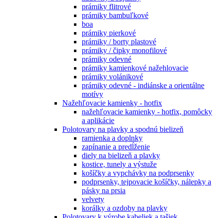
prámiky flitrové
prámiky bambuľkové
boa
prámiky pierkové
prámiky / borty plastové
prámiky / čipky monofilové
prámiky odevné
prámiky kamienkové nažehlovacie
prámiky volánikové
prámiky odevné - indiánske a orientálne
motívy
Nažehľovacie kamienky - hotfix
nažehľovacie kamienky - hotfix, pomôcky
a aplikácie
Polotovary na plavky a spodnú bielizeň
ramienka a doplnky
zapínanie a predĺženie
diely na bielizeň a plavky
kostice, tunely a výstuže
košíčky a vypchávky na podprsenky
podprsenky, tejpovacie košíčky, nálepky a
pásky na prsia
velvety
korálky a ozdoby na plavky
Polotovary k výrobe kabeliek a tašiek