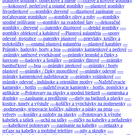
prádlové gombíky, obliečkové a nitené
----riflové a kovové gombíky
----kokosové, perleťové a ostatné gombíky
----plastové gombíky
štvordierkové
----gombíky drevené
----dizajnové zapínanie
----
poťahovanie gombíkov
----gombíky olivy a rohy
----gombíky
spodné prišívanie
----gombíky na svadobné šaty
----dekoračné
gombíky - drevené
----patentky dizajnové
----detské gombíky
----
gombíky oblekové a kabátové
---Plastová galantéria
----spony
odevné, trojzubce
----patentky plastové
----prievlaky, krúžky a
polokrúžky
----ostatná plastová galantéria
----plastové karabíny
---
Prámiky, hadovky, borty a boa
----prámiky kamienkové a perlové
---
-prámiky saténové vysekávané
----prámiky leonské a čipky s
lurexom
----hadovky a šujtášky
----prámiky flitrové
----prámiky
bambuľkové
----boa
----prámiky pierkové
----prámiky / borty
plastové
----prámiky / čipky monofilové
----prámiky odevné
----
prámiky kamienkové nažehlovacie
----prámiky volánikové
----
prámiky odevné - indiánske a orientálne motívy
---Nažehľovacie
kamienky - hotfix
----nažehľovacie kamienky - hotfix, pomôcky a
aplikácie
---Polotovary na plavky a spodnú bielizeň
----ramienka a
doplnky
----zapínanie a predĺženie
----diely na bielizeň a plavky
----
kostice, tunely a výstuže
----košíčky a vypchávky na podprsenky
---
-podprsenky, tejpovacie košíčky, nálepky a pásky na prsia
----
velvety
----korálky a ozdoby na plavky
---Polotovary k výrobe
kabeliek a tašiek
----uchá na tašky
----rúčky na kabelky a peňaženky
----kabelkové polotovary
----zapínanie na kabelky
----retiazky a
reťaze na kabelky a mobilné telefóny
----nity a skrutky
----