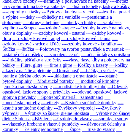
kabelkové ozdoby
----karabíny a posunovače na kabelky
----metráž
na výrobu úch na tašky a kabelky
----dná na kabelky, tašky a košíky
----popruhy na tašky
---Bytový a kuchynský textil
----textil na posteľ
a výplne
----deky
----obliečky na vankúše
----prestieranie a
stolovanie
----obrusy a behúne
----utierky a hubky
----vankúše s
výplňou
---Strapce
----ozdobné strapce
---Ozdoby kovové na odevy,
obuv a doplnky
----ozdoby kovové - ostatné
----ozdoby kovové -
flora
----ozdoby kovové - anjel
----ozdoby kovové - fauna
----
ozdoby kovové - srdce a kľúče
----ozdoby kovové - koráliky
---
Šitíčka
----šitíčka
---Polotovary na tvorbu postavičiek a zvieratiek
---
-ostatné oči a nošteky
----samolepiace oči
----oči a ňufáky s poistkou
----hrkálky, píšťalky a strojčeky
----vlasy, riasy, kĺby a polotovary na
bábiky
---Flitre, glitre
----flitre a glitre
---Košíky a kazety
----košíky
a kazety na šitie a pletenie
---Domácnosť
----háčiky a vešiaky
----
pranie a údržba odevov
----ukladanie a organizácia
----ostatné
bytové doplnky
---Modistické potreby
----modistické krinolíny
jemné a francúzske závoje
----modistické krinolíny tuhé
---Odevné,
opaskové, laclové spony a prievlaky
----odevné, opaskové, laclové
spony a prievlaky
---Spotrebný materiál - zamestnanci
----
kancelárske potreby
----etikety
---Krstné a smútočné doplnky
----
krstné a smútočné doplnky
---Zvyškový výpredaj
----Zvyškový
výpredaj
---Výrobky zo šijacej dielne Stoklasa
----výrobky zo šijacej
dielne Stoklasa
--Bižutéria
---Ozdoby do vlasov
----sponky a spony
----vlásenky, hrebene a vlasové pomôcky
----slávnostné čelenky a
korunky
----čelenky jednoduché
----štipce
----ruže do vlasov
----