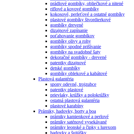
prádlové gombíky, obliečkové a nitené
riflové a kovové gombíky
kokosové, perleťové a ostatné gombíky
plastové gombíky štvordierkové
gombíky drevené
dizajnové zapínanie
poťahovanie gombíkov
gombíky olivy a rohy
gombíky spodné prišívanie
gombíky na svadobné šaty
dekoračné gombíky - drevené
patentky dizajnové
detské gombíky
gombíky oblekové a kabátové
Plastová galantéria
spony odevné, trojzubce
patentky plastové
prievlaky, krúžky a polokrúžky
ostatná plastová galantéria
plastové karabíny
Prámiky, hadovky, borty a boa
prámiky kamienkové a perlové
prámiky saténové vysekávané
prámiky leonské a čipky s lurexom
hadovky a šujtášky