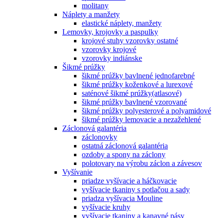
molitany
Náplety a manžety
elastické náplety, manžety
Lemovky, krojovky a paspulky
krojové stuhy vzorovky ostatné
vzorovky krojové
vzorovky indiánske
Šikmé prúžky
šikmé prúžky bavlnené jednofarebné
šikmé prúžky koženkové a lurexové
saténové šikmé prúžky(atlasové)
šikmé prúžky bavlnené vzorované
šikmé prúžky polyesterové a polyamidové
šikmé prúžky lemovacie a nezažehlené
Záclonová galantéria
záclonovky
ostatná záclonová galantéria
ozdoby a spony na záclony
polotovary na výrobu záclon a závesov
Vyšívanie
priadze vyšívacie a háčkovacie
vyšívacie tkaniny s potlačou a sady
priadza vyšívacia Mouline
vyšívacie kruhy
vyšívacie tkaniny a kanavné pásy