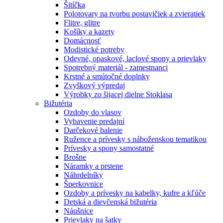
Šitíčka
Polotovary na tvorbu postavičiek a zvieratiek
Flitre, glitre
Košíky a kazety
Domácnosť
Modistické potreby
Odevné, opaskové, laclové spony a prievlaky
Spotrebný materiál - zamestnanci
Krstné a smútočné doplnky
Zvyškový výpredaj
Výrobky zo šijacej dielne Stoklasa
Bižutéria
Ozdoby do vlasov
Vybavenie predajní
Darčekové balenie
Ružence a prívesky s náboženskou tematikou
Prívesky a spony samostatné
Brošne
Náramky a prstene
Náhrdelníky
Šperkovnice
Ozdoby a prívesky na kabelky, kufre a kľúče
Detská a dievčenská bižutéria
Náušnice
Prievlaky na šatky