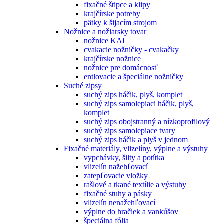
fixačné štipce a klipy
krajčírske potreby
pätky k šijacím strojom
Nožnice a nožiarsky tovar
nožnice KAI
cvakacie nožničky - cvakačky
krajčírske nožnice
nožnice pre domácnosť
entlovacie a špeciálne nožničky
Suché zipsy
suchý zips háčik, plyš, komplet
suchý zips samolepiaci háčik, plyš,
komplet
suchý zips obojstranný a nízkoprofilový
suchý zips samolepiace tvary
suchý zips háčik a plyš v jednom
Fixačné materiály, vlizelíny, výplne a výstuhy
vypchávky, šilty a potítka
vlizelín nažehľovací
zatepľovacie vložky
rašlové a tkané textílie a výstuhy
fixačné stuhy a pásky
vlizelín nenažehľovací
výplne do hračiek a vankúšov
špeciálna fólia