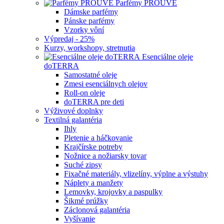
Parfémy PROUVÉ
Dámske parfémy
Pánske parfémy
Vzorky vôní
Výpredaj - 25%
Kurzy, workshopy, stretnutia
Esenciálne oleje
doTERRA
Samostatné oleje
Zmesi esenciálnych olejov
Roll-on oleje
doTERRA pre deti
Výživové doplnky
Textilná galantéria
Ihly
Pletenie a háčkovanie
Krajčírske potreby
Nožnice a nožiarsky tovar
Suché zipsy
Fixačné materiály, vlizelíny, výplne a výstuhy
Náplety a manžety
Lemovky, krojovky a paspulky
Šikmé prúžky
Záclonová galantéria
Vyšívanie