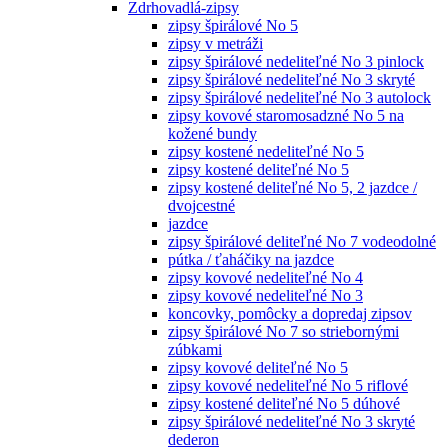
Zdrhovadlá-zipsy
zipsy špirálové No 5
zipsy v metráži
zipsy špirálové nedeliteľné No 3 pinlock
zipsy špirálové nedeliteľné No 3 skryté
zipsy špirálové nedeliteľné No 3 autolock
zipsy kovové staromosadzné No 5 na
kožené bundy
zipsy kostené nedeliteľné No 5
zipsy kostené deliteľné No 5
zipsy kostené deliteľné No 5, 2 jazdce /
dvojcestné
jazdce
zipsy špirálové deliteľné No 7 vodeodolné
pútka / ťaháčiky na jazdce
zipsy kovové nedeliteľné No 4
zipsy kovové nedeliteľné No 3
koncovky, pomôcky a dopredaj zipsov
zipsy špirálové No 7 so striebornými
zúbkami
zipsy kovové deliteľné No 5
zipsy kovové nedeliteľné No 5 riflové
zipsy kostené deliteľné No 5 dúhové
zipsy špirálové nedeliteľné No 3 skryté
dederon