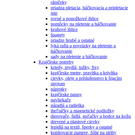
rámčeky
priadza pletacia, háčkovacia a pripletacie
nite
rovné a ponožkové ihlice
pomôcky na pletenie a háčkovanie
kruhové ihlice
špagety
priadze hrubé a ostatné
lyká rafia a povrázky na pletenie a
háčkovanie
sady na pletenie a háčkovanie
Krajčírske potreby
kriedy, mydlá, tužky, fixy
krajčírske metre, pravítka a krivítka
cievky, oleje a príslušenstvo k šijacím
strojom
náprstky
krajčírske panny
navliekače
páradlá a radielka
iheľníčky a magnetické podložky
dierovače, šidlá, guľačky a bodce na kožu
drevené a plastové cievky
lepidlá na textil, šperky a ostatné
kopírovacie papiere, fólie na strihy