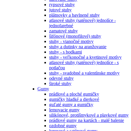
rypsové stuhy
jutové stuhy
plátnovky a bavlnené stuhy
atlasové stuhy (saténové) jednolíce -
jednofarebné
zamatové stuhy
šifónové (monofilové) stuhy
stuhy - vianočné motivy
stuhy a dutinky na aranžovanie
stuhy - s bodkami
stuhy - veľkonočné a kvetinové motívy
atlasové stuhy (saténové) jednolíce - s
potlačou
stuhy - svadobné a valentínske motívy
odevné stuhy
široké stuhy
Gumy
prádlové a ploché gumičky
gumičky hladké a dierkové
guľaté gumy a gumičky
lemovacie gumy
silikónové, protišmykové a plavkové gumy
prádlové gumy na kartách - malé balenie
ozdobné gumy
lurexové a saténové gumy