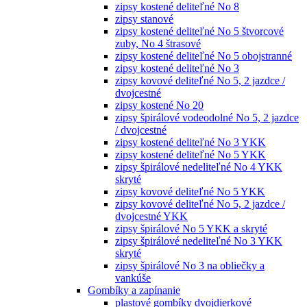
zipsy kostené deliteľné No 8
zipsy stanové
zipsy kostené deliteľné No 5 štvorcové
zuby, No 4 štrasové
zipsy kostené deliteľné No 5 obojstranné
zipsy kostené deliteľné No 3
zipsy kovové deliteľné No 5, 2 jazdce /
dvojcestné
zipsy kostené No 20
zipsy špirálové vodeodolné No 5, 2 jazdce
/ dvojcestné
zipsy kostené deliteľné No 3 YKK
zipsy kostené deliteľné No 5 YKK
zipsy špirálové nedeliteľné No 4 YKK
skryté
zipsy kovové deliteľné No 5 YKK
zipsy kovové deliteľné No 5, 2 jazdce /
dvojcestné YKK
zipsy špirálové No 5 YKK a skryté
zipsy špirálové nedeliteľné No 3 YKK
skryté
zipsy špirálové No 3 na obliečky a
vankúše
Gombíky a zapínanie
plastové gombíky dvojdierkové