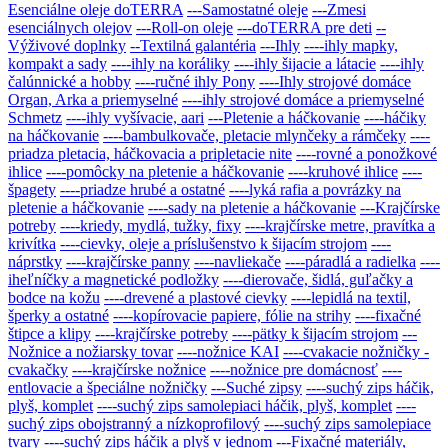
Esenciálne oleje doTERRA
---Samostatné oleje
---Zmesi
esenciálnych olejov
---Roll-on oleje
---doTERRA pre deti
--
Výživové doplnky
--Textilná galantéria
---Ihly
----ihly mapky,
kompakt a sady
----ihly na koráliky
----ihly šijacie a látacie
----ihly
čalúnnické a hobby
----ručné ihly Pony
----Ihly strojové domáce
Organ, Arka a priemyselné
----ihly strojové domáce a priemyselné
Schmetz
----ihly vyšívacie, aari
---Pletenie a háčkovanie
----háčiky
na háčkovanie
----bambulkovače, pletacie mlynčeky a rámčeky
----
priadza pletacia, háčkovacia a pripletacie nite
----rovné a ponožkové
ihlice
----pomôcky na pletenie a háčkovanie
----kruhové ihlice
----
špagety
----priadze hrubé a ostatné
----lyká rafia a povrázky na
pletenie a háčkovanie
----sady na pletenie a háčkovanie
---Krajčírske
potreby
----kriedy, mydlá, tužky, fixy
----krajčírske metre, pravítka a
krivítka
----cievky, oleje a príslušenstvo k šijacím strojom
----
náprstky
----krajčírske panny
----navliekače
----páradlá a radielka
----
iheľníčky a magnetické podložky
----dierovače, šidlá, guľačky a
bodce na kožu
----drevené a plastové cievky
----lepidlá na textil,
šperky a ostatné
----kopírovacie papiere, fólie na strihy
----fixačné
štipce a klipy
----krajčírske potreby
----pätky k šijacím strojom
---
Nožnice a nožiarsky tovar
----nožnice KAI
----cvakacie nožničky -
cvakačky
----krajčírske nožnice
----nožnice pre domácnosť
----
entlovacie a špeciálne nožničky
---Suché zipsy
----suchý zips háčik,
plyš, komplet
----suchý zips samolepiaci háčik, plyš, komplet
----
suchý zips obojstranný a nízkoprofilový
----suchý zips samolepiace
tvary
----suchý zips háčik a plyš v jednom
---Fixačné materiály,