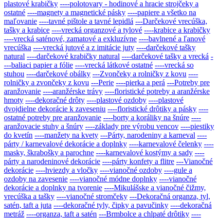
plastové krabičky
----polotovary - hodinové a hracie strojčeky a
ostatné
----magnety a magnetické pásky
----papiere a všetko na
maľovanie
----tavné pištole a tavné lepidlá
---Darčekové vrecúška,
tašky a krabice
----vrecká organzové a tylové
----krabice a krabičky
----vrecká saténové, zamatové a exkluzívne
----bavlnené a ľanové
vrecúška
----vrecká jutové a z imitácie juty
----darčekové tašky
natural
----darčekové krabičky natural
----darčekové tašky a vrecká
-
---baliaci papier a fólie
----vrecká látkové ostatné
----vrecká so
stuhou
----darčekové obálky
---Zvončeky a rolničky z kovu
----
rolničky a zvončeky z kovu
---Perie
----pierka a perá
---Potreby pre
aranžovanie
----aranžérske trávy
----floristické potreby a aranžérske
hmoty
----dekoračné drôty
----plastové ozdoby
----plastové
dvojdielne dekorácie k zaveseniu
----floristické drôtiky a pásky
----
ostatné potreby pre aranžovanie
----borty a koráliky na šnúre
----
aranžovacie stuhy a šnúry
----základy pre výrobu vencov
----piestiky
do kvetín
----manžety na kvety
---Párty, narodeniny a karneval
----
párty / karnevalové dekorácie a doplnky
----karnevalové čelenky
----
masky, škrabošky a parochne
----karnevalové kostýmy a sady
----
párty a narodeninové dekorácie
----párty konfety a flitre
---Vianočné
dekorácie
----hviezdy a vločky
----vianočné ozdoby
----gule a
ozdoby na zavesenie
----vianočné módne doplnky
----vianočné
dekorácie a doplnky na tvorenie
----Mikulášske a vianočné čižmy,
vrecúška a tašky
----vianočné stromčeky
---Dekoračná organza, tyl,
satén, taft a juta
----dekoračné tyly, čipky a pavučinky
----dekoračná
metráž
----organza, taft a satén
---Brmbolce a chlpaté drôtiky
----