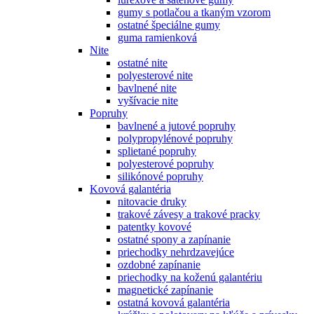
gumy s potlačou a tkaným vzorom
ostatné špeciálne gumy
guma ramienková
Nite
ostatné nite
polyesterové nite
bavlnené nite
vyšívacie nite
Popruhy
bavlnené a jutové popruhy
polypropylénové popruhy
splietané popruhy
polyesterové popruhy
silikónové popruhy
Kovová galantéria
nitovacie druky
trakové závesy a trakové pracky
patentky kovové
ostatné spony a zapínanie
priechodky nehrdzavejúce
ozdobné zapínanie
priechodky na koženú galantériu
magnetické zapínanie
ostatná kovová galantéria