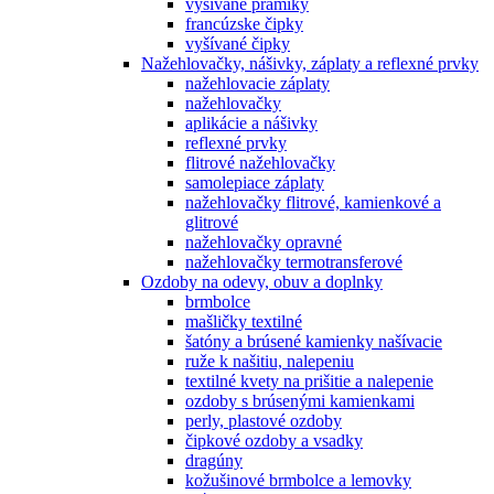
vyšívané prámiky
francúzske čipky
vyšívané čipky
Nažehlovačky, nášivky, záplaty a reflexné prvky
nažehlovacie záplaty
nažehlovačky
aplikácie a nášivky
reflexné prvky
flitrové nažehlovačky
samolepiace záplaty
nažehlovačky flitrové, kamienkové a
glitrové
nažehlovačky opravné
nažehlovačky termotransferové
Ozdoby na odevy, obuv a doplnky
brmbolce
mašličky textilné
šatóny a brúsené kamienky našívacie
ruže k našitiu, nalepeniu
textilné kvety na prišitie a nalepenie
ozdoby s brúsenými kamienkami
perly, plastové ozdoby
čipkové ozdoby a vsadky
dragúny
kožušinové brmbolce a lemovky