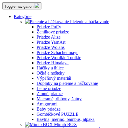
Toggle navigation
Kategórie
Pletenie a háčkovanie
Priadze Puffy
Ženilkové priadze
Priadze Alize
Priadze YarnArt
Priadze Wolans
Priadze Schachenmayr
Priadze Woolkie Toolkie
Priadze Himalaya
Háčiky a ihlice
Očká a nošteky
Výpľňový materiál
Doplnky na pletenie a háčkovanie
Letné priadze
Zimné priadze
Macramé, ribbony, šnúry
Amigurumi
Baby priadze
Gombičkové PUZZLE
Bavlna, merino, bambus, alpaka
Mimib BOX