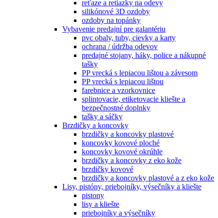
reťaze a retiazky na odevy
silikónové 3D ozdoby
ozdoby na topánky
Vybavenie predajní pre galantériu
pvc obaly, tuby, cievky a karty
ochrana / údržba odevov
predajné stojany, háky, police a nákupné
tašky
PP vrecká s lepiacou lištou a závesom
PP vrecká s lepiacou lištou
farebnice a vzorkovnice
splintovacie, etiketovacie kliešte a
bezpečnostné doplnky
tašky a sáčky
Brzdičky a koncovky
brzdičky a koncovky plastové
koncovky kovové ploché
koncovky kovové okrúhle
brzdičky a koncovky z eko kože
brzdičky kovové
brzdičky a koncovky plastové a z eko kože
Lisy, pistóny, priebojníky, výsečníky a kliešte
pistony
lisy a kliešte
priebojníky a výsečníky