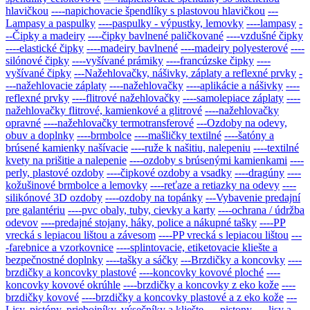
hlavičkou
----napichovacie špendlíky s plastovou hlavičkou
---
Lampasy a paspulky
----paspulky - výpustky, lemovky
----lampasy
-
--Čipky a madeiry
----čipky bavlnené paličkované
----vzdušné čipky
----elastické čipky
----madeiry bavlnené
----madeiry polyesterové
----
silónové čipky
----vyšívané prámiky
----francúzske čipky
----
vyšívané čipky
---Nažehlovačky, nášivky, záplaty a reflexné prvky
-
---nažehlovacie záplaty
----nažehlovačky
----aplikácie a nášivky
----
reflexné prvky
----flitrové nažehlovačky
----samolepiace záplaty
----
nažehlovačky flitrové, kamienkové a glitrové
----nažehlovačky
opravné
----nažehlovačky termotransferové
---Ozdoby na odevy,
obuv a doplnky
----brmbolce
----mašličky textilné
----šatóny a
brúsené kamienky našívacie
----ruže k našitiu, nalepeniu
----textilné
kvety na prišitie a nalepenie
----ozdoby s brúsenými kamienkami
----
perly, plastové ozdoby
----čipkové ozdoby a vsadky
----dragúny
----
kožušinové brmbolce a lemovky
----reťaze a retiazky na odevy
----
silikónové 3D ozdoby
----ozdoby na topánky
---Vybavenie predajní
pre galantériu
----pvc obaly, tuby, cievky a karty
----ochrana / údržba
odevov
----predajné stojany, háky, police a nákupné tašky
----PP
vrecká s lepiacou lištou a závesom
----PP vrecká s lepiacou lištou
---
-farebnice a vzorkovnice
----splintovacie, etiketovacie kliešte a
bezpečnostné doplnky
----tašky a sáčky
---Brzdičky a koncovky
----
brzdičky a koncovky plastové
----koncovky kovové ploché
----
koncovky kovové okrúhle
----brzdičky a koncovky z eko kože
----
brzdičky kovové
----brzdičky a koncovky plastové a z eko kože
---
Lisy, pistóny, priebojníky, výsečníky a kliešte
----pistony
----lisy a