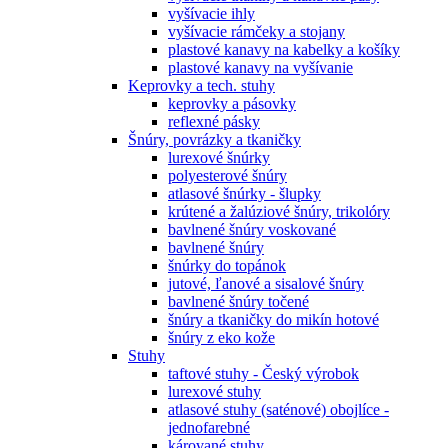
vyšívacie ihly
vyšívacie rámčeky a stojany
plastové kanavy na kabelky a košíky
plastové kanavy na vyšívanie
Keprovky a tech. stuhy
keprovky a pásovky
reflexné pásky
Šnúry, povrázky a tkaničky
lurexové šnúrky
polyesterové šnúry
atlasové šnúrky - šlupky
krútené a žalúziové šnúry, trikolóry
bavlnené šnúry voskované
bavlnené šnúry
šnúrky do topánok
jutové, ľanové a sisalové šnúry
bavlnené šnúry točené
šnúry a tkaničky do mikín hotové
šnúry z eko kože
Stuhy
taftové stuhy - Český výrobok
lurexové stuhy
atlasové stuhy (saténové) obojlíce -
jednofarebné
kárované stuhy