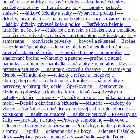
pukačky
----gumičky a vlasové ozdoby
----kvetinové čelenky a
venčeky do vlasov
----francúzske spony
----sponky perlové a
štrásové
----látkové čelenky a šatky
---Vybavenie predajní
----
dekolty, torzá, platá
----stojany na bižutériu
----označovanie tovaru
--
--háčiky, držiaky, závesné koše a police
---Darčekové balenie
----
krabičky na šperky
---Ružence a prívesky s náboženskou tematikou
----ružence a prívesky s náboženskou tematikou
---Prívesky a spony
samostatné
----roztváracie prívesky
----kovové a sklenené
---Brošne
----ozdobné špendlíky
----drevené, pierkové a textilné brošne
----
kovové a sklenené brošne
----vianočné brošne
----minibrošne
----
smaltované brošne
---Náramky a prstene
----pružné a ostatné
náramky
----náramky shamballa
----náramky z minerálov a lávy
----
prstene a prstienky
----náramky kovové a štrasové
----náramky na
členok
---Náhrdelníky
----retiazky a reťaze z nerezovej a
chirurgickej ocele
----náhrdelníky z koráliek
----náhrdelníky z
nerezovej a chirurgickej ocele
---Šperkovnice
----šperkovnice
---
Ozdoby a prívesky na kabelky, kufre a kľúče
----prívesky na
kabelky a kľúče
----menovky / visačky na kufor
----pútka na ruku a
mobil
---Detská a dievčenská bižutéria
----bižutéria
----ozdoby do
vlasov
---Náušnice
----náušnice z nerezovej a chirurgickej ocele
----
zo zirkonu
----náušnice štrasové
----náušnice perlové
---Prievlaky na
šatky
----prievlaky na šatky
---Prívesky samostatné
----kovové a
sklenené
--Tvorenie a aranžovanie
---Pomôcky, náradie, polotovary
a formy
----lepidlá
----ochranné obaly a boxy
----sklenené fľaštičky,
dózy
----lepiace pásky a nano pásky
----náradie
----priehľadné