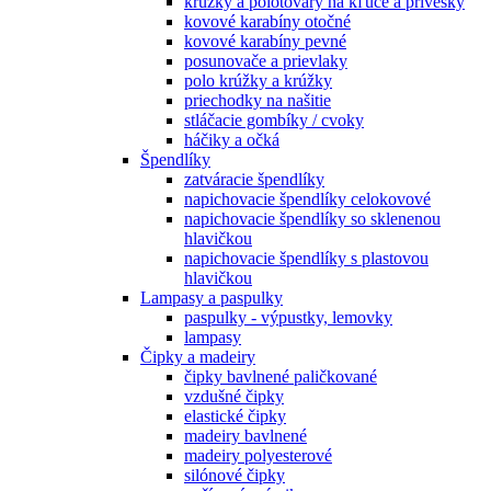
krúžky a polotovary na kľúče a prívesky
kovové karabíny otočné
kovové karabíny pevné
posunovače a prievlaky
polo krúžky a krúžky
priechodky na našitie
stláčacie gombíky / cvoky
háčiky a očká
Špendlíky
zatváracie špendlíky
napichovacie špendlíky celokovové
napichovacie špendlíky so sklenenou
hlavičkou
napichovacie špendlíky s plastovou
hlavičkou
Lampasy a paspulky
paspulky - výpustky, lemovky
lampasy
Čipky a madeiry
čipky bavlnené paličkované
vzdušné čipky
elastické čipky
madeiry bavlnené
madeiry polyesterové
silónové čipky