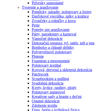
Prívesky samostatné
Tvorenie a aranžovanie
Pomôcky, náradie, polotovary a formy
Darčekové vrecúška, tašky a krabice
Zvončeky a rolničky z kovu
Perie
Potreby pre aranžovanie
Párty, narodeniny a karneval
Vianočné dekorácie
Dekoračná organza, tyl, satén, taft a juta
Brmbolce a chlpaté drôtiky
Polystyrénové polotovary
Plstenie
Foamiran a moosgummi
Polotovary textilné
Kovová, drevená a sklenená dekorácia
Patchwork
Scrapbooking a quilling
Svadobná dekorácia
Kvety, kytice, rastliny, plody
Polotovary papierové
Kreatívne sady a hranie s deťmi
Ostatné dekorácie
Zdobenie textilu
Fimo, betón a krištálová živica