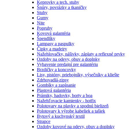
Keprovky a tech. stuhy
Šnúry, povrázky a tkaničky
Stuhy
Gumy
Nite
Popruhy
Kovová galantéria
Špendlíky
Lampasy a paspulky
Čipky a madeiry
Nažehlovačky, nášivky, záplaty a reflexné prvky
Ozdoby na odevy, obuv a doplnky
Vybavenie predajní pre galantériu
Brzdičky a koncovky
Lisy, pistóny, priebojníky, výsečníky a kliešte
Zdrhovadlá-zipsy
Gombíky a zapínanie
Plastová galantéria
Prámiky, hadovky, borty a boa
Nažehľovacie kamienky - hotfix
Polotovary na plavky a spodnú bielizeň
Polotovary k výrobe kabeliek a tašiek
Bytový a kuchynský textil
Strapce
Ozdoby kovové na odevy, obuv a doplnky