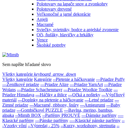
Polotovary na lapače snov a zvonkohry
Polotovary drevené
Veľkonočné a jarné dekorácie
Anjeli
Macramé
Sviečky, svietniky, bodce a anjelské zvonenie
Oči, ňufáky, hlavičky a hrkálky
Vence
Školské potreby
Sem napíšte hľadané slovo
Všetky kategórie
keyboard_arrow_down
Všetky kategórie
Kategórie
--Pletenie a háčkovanie
---Priadze Puffy
---Ženilkové priadze
---Priadze Alize
---Priadze YarnArt
---Priadze
Wolans
---Priadze Schachenmayr
---Priadze Woolkie Toolkie
---
Priadze Himalaya
---Háčiky a ihlice
---Očká a nošteky
---Výpľňový
materiál
---Doplnky na pletenie a háčkovanie
---Letné priadze
---
Zimné priadze
---Macramé, ribbony, šnúry
---Amigurumi
---Baby
priadze
---Gombičkové PUZZLE
---Bavlna, merino, bambus,
alpaka
--Mimib BOX
--Parfémy PROUVÉ
---Dámske parfémy
----
Klasické parfémy
---Pánske parfémy
----Klasické pánske parfémy
--
-Vzorky vôní
--Výpredaj - 25%
--Kurzy, workshopy, stretnutia
--