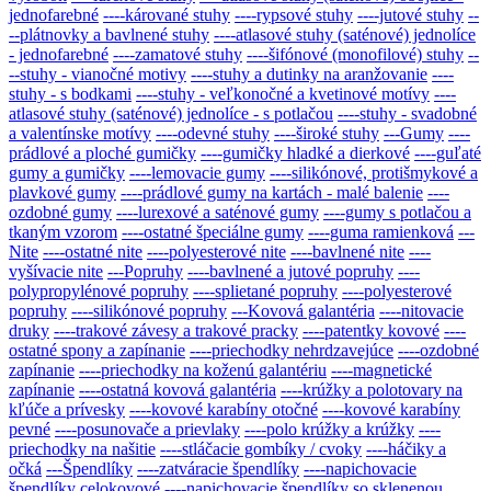
jednofarebné
----kárované stuhy
----rypsové stuhy
----jutové stuhy
--
--plátnovky a bavlnené stuhy
----atlasové stuhy (saténové) jednolíce
- jednofarebné
----zamatové stuhy
----šifónové (monofilové) stuhy
--
--stuhy - vianočné motivy
----stuhy a dutinky na aranžovanie
----
stuhy - s bodkami
----stuhy - veľkonočné a kvetinové motívy
----
atlasové stuhy (saténové) jednolíce - s potlačou
----stuhy - svadobné
a valentínske motívy
----odevné stuhy
----široké stuhy
---Gumy
----
prádlové a ploché gumičky
----gumičky hladké a dierkové
----guľaté
gumy a gumičky
----lemovacie gumy
----silikónové, protišmykové a
plavkové gumy
----prádlové gumy na kartách - malé balenie
----
ozdobné gumy
----lurexové a saténové gumy
----gumy s potlačou a
tkaným vzorom
----ostatné špeciálne gumy
----guma ramienková
---
Nite
----ostatné nite
----polyesterové nite
----bavlnené nite
----
vyšívacie nite
---Popruhy
----bavlnené a jutové popruhy
----
polypropylénové popruhy
----splietané popruhy
----polyesterové
popruhy
----silikónové popruhy
---Kovová galantéria
----nitovacie
druky
----trakové závesy a trakové pracky
----patentky kovové
----
ostatné spony a zapínanie
----priechodky nehrdzavejúce
----ozdobné
zapínanie
----priechodky na koženú galantériu
----magnetické
zapínanie
----ostatná kovová galantéria
----krúžky a polotovary na
kľúče a prívesky
----kovové karabíny otočné
----kovové karabíny
pevné
----posunovače a prievlaky
----polo krúžky a krúžky
----
priechodky na našitie
----stláčacie gombíky / cvoky
----háčiky a
očká
---Špendlíky
----zatváracie špendlíky
----napichovacie
špendlíky celokovové
----napichovacie špendlíky so sklenenou