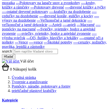
mozaika
---Polotovary na lapače snov a zvonkohry
----kruhy,
krúžky a rámčeky
---Polotovary drevené
----drevené krúžky a tyčky
----ostatné drevené polotovary
----krabičky na dozdobenie
----
ceduľky na dozdobenie
----drevené korále, guličky a kocky
----
výrezy na dozdobenie
---Veľkonočné a jarné dekorácie
----
veľkonočné a jarné dekorácie
---Anjeli
----anjeli
---Macramé
----
pomôcky na macramé
---Sviečky, svietniky, bodce a anjelské
zvonenie
----sviečky, svietniky, bodce a anjelské zvonenie
----
výroba sviečok
---Oči, ňufáky, hlavičky a hrkálky
----ostatné oči a
nošteky
---Vence
----vence
---Školské potreby
----ceruzky, nožničky,
pravítka, lepidlá a zápisníky
search
Hľadať
Váš účet
0
Nákupný košík
Úvodná stránka
Tvorenie a aranžovanie
Pomôcky, náradie, polotovary a formy
priehľadné plastové krabičky
Kategórie