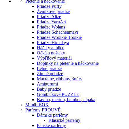
Pletenie a háčkovanie
Priadze Puffy
Ženilkové priadze
Priadze Alize
Priadze YarnArt
Priadze Wolans
Priadze Schachenmayr
Priadze Woolkie Toolkie
Priadze Himalaya
Háčiky a ihlice
Očká a nošteky
Výpľňový materiál
Doplnky na pletenie a háčkovanie
Letné priadze
Zimné priadze
Macramé, ribbony, šnúry
Amigurumi
Baby priadze
Gombičkové PUZZLE
Bavlna, merino, bambus, alpaka
Mimib BOX
Parfémy PROUVÉ
Dámske parfémy
Klasické parfémy
Pánske parfémy