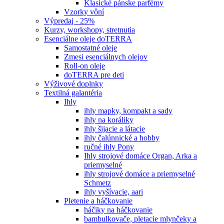
Klasické pánske parfémy
Vzorky vôní
Výpredaj - 25%
Kurzy, workshopy, stretnutia
Esenciálne oleje doTERRA
Samostatné oleje
Zmesi esenciálnych olejov
Roll-on oleje
doTERRA pre deti
Výživové doplnky
Textilná galantéria
Ihly
ihly mapky, kompakt a sady
ihly na koráliky
ihly šijacie a látacie
ihly čalúnnické a hobby
ručné ihly Pony
Ihly strojové domáce Organ, Arka a
priemyselné
ihly strojové domáce a priemyselné
Schmetz
ihly vyšívacie, aari
Pletenie a háčkovanie
háčiky na háčkovanie
bambulkovače, pletacie mlynčeky a