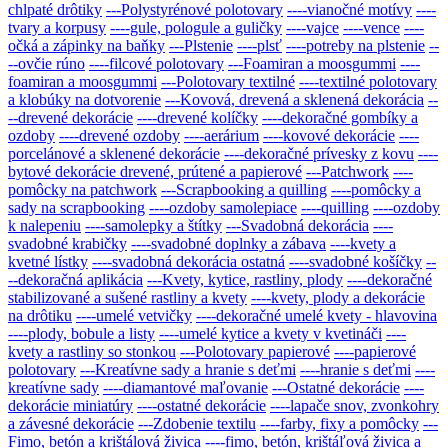
chlpaté drôtiky
---Polystyrénové polotovary
----vianočné motívy
----
tvary a korpusy
----gule, pologule a guličky
----vajce
----vence
----
očká a zápinky na baňky
---Plstenie
----plsť
----potreby na plstenie
--
--ovčie rúno
----filcové polotovary
---Foamiran a moosgummi
----
foamiran a moosgummi
---Polotovary textilné
----textilné polotovary
a klobúky na dotvorenie
---Kovová, drevená a sklenená dekorácia
--
--drevené dekorácie
----drevené kolíčky
----dekoračné gombíky a
ozdoby
----drevené ozdoby
----aerárium
----kovové dekorácie
----
porcelánové a sklenené dekorácie
----dekoračné prívesky z kovu
----
bytové dekorácie drevené, prútené a papierové
---Patchwork
----
pomôcky na patchwork
---Scrapbooking a quilling
----pomôcky a
sady na scrapbooking
----ozdoby samolepiace
----quilling
----ozdoby
k nalepeniu
----samolepky a štítky
---Svadobná dekorácia
----
svadobné krabičky
----svadobné doplnky a zábava
----kvety a
kvetné lístky
----svadobná dekorácia ostatná
----svadobné košíčky
--
--dekoračná aplikácia
---Kvety, kytice, rastliny, plody
----dekoračné
stabilizované a sušené rastliny a kvety
----kvety, plody a dekorácie
na drôtiku
----umelé vetvičky
----dekoračné umelé kvety - hlavovina
----plody, bobule a listy
----umelé kytice a kvety v kvetináči
----
kvety a rastliny so stonkou
---Polotovary papierové
----papierové
polotovary
---Kreatívne sady a hranie s deťmi
----hranie s deťmi
----
kreatívne sady
----diamantové maľovanie
---Ostatné dekorácie
----
dekorácie miniatúry
----ostatné dekorácie
----lapače snov, zvonkohry
a závesné dekorácie
---Zdobenie textilu
----farby, fixy a pomôcky
---
Fimo, betón a krištálová živica
----fimo, betón, krištáľová živica a