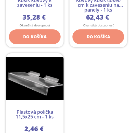
Košík kovový k
Kovový košík 40x90
zaveseniu - 1 ks
cm k zaveseniu na
panely - 1 ks
35,28 €
62,43 €
Okamžitá dostupnosť
Okamžitá dostupnosť
DO KOŠÍKA
DO KOŠÍKA
Plastová polička
11,5x25 cm - 1 ks
2,46 €