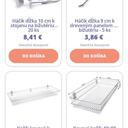
Háčik dĺžka 10 cm k
Háčik dĺžka 9 cm k
stojanu na bižutériu -
dreveným panelom na
20 ks
bižutériu - 5 ks
8,41 €
3,86 €
Okamžitá dostupnosť
Okamžitá dostupnosť
DO KOŠÍKA
DO KOŠÍKA