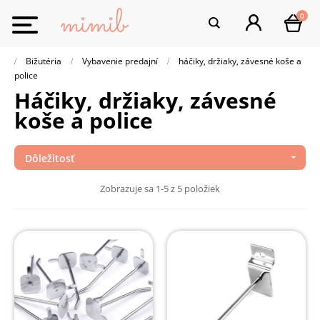
0
Toggle
navigation
Bižutéria
Vybavenie predajní
háčiky, držiaky, závesné koše a
police
háčiky, držiaky, závesné
koše a police
Dôležitosť

Zobrazuje sa 1-5 z 5 položiek