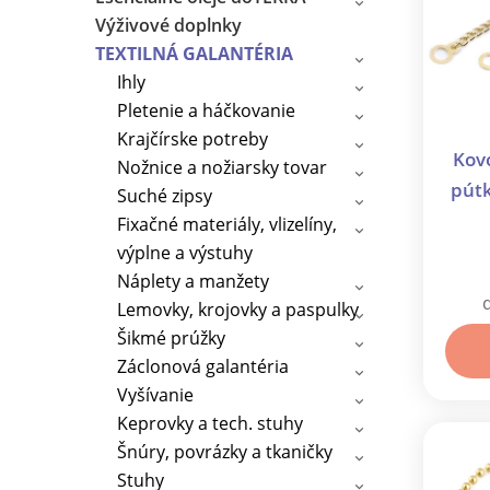
Výživové doplnky
TEXTILNÁ GALANTÉRIA
Ihly
Pletenie a háčkovanie
Krajčírske potreby
Kovo
Nožnice a nožiarsky tovar
pút
Suché zipsy
k
Fixačné materiály, vlizelíny,
výplne a výstuhy
Náplety a manžety
Lemovky, krojovky a paspulky
Šikmé prúžky
Záclonová galantéria
Vyšívanie
Keprovky a tech. stuhy
Šnúry, povrázky a tkaničky
Stuhy