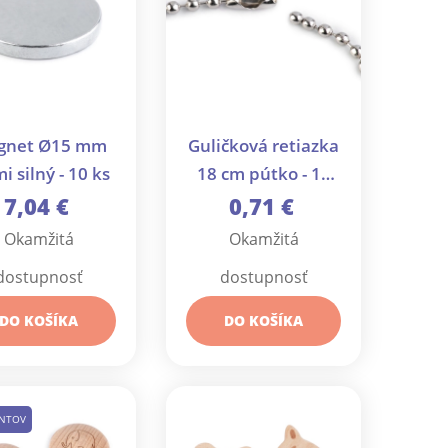
gnet Ø15 mm
Guličková retiazka
i silný - 10 ks
18 cm pútko - 10
ks
7,04 €
0,71 €
Okamžitá
Okamžitá
dostupnosť
dostupnosť
DO KOŠÍKA
DO KOŠÍKA
ANTOV