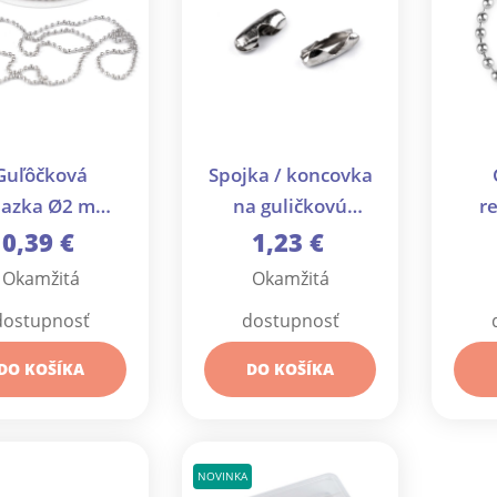
Guľôčková
Spojka / koncovka
iazka Ø2 mm
na guličkovú
r
etráž - 1 m
retiazku 3x8 mm -
p
0,39 €
1,23 €
100 ks
Okamžitá
Okamžitá
dostupnosť
dostupnosť
DO KOŠÍKA
DO KOŠÍKA
NOVINKA