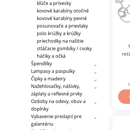
kľúče a prívesky
kovové karabíny otočné
kovové karabíny pevné
posunovače a prievlaky
polo krúžky a krúžky
priechodky na našitie
stláčacie gombíky / cvoky
ret
háčiky a očká
m
Špendlíky
Lampasy a paspulky
Čipky a madeiry
Nažehlovačky, nášivky,
záplaty a reflexné prvky
Ozdoby na odevy, obuv a
doplnky
Vybavenie predajní pre
galantériu