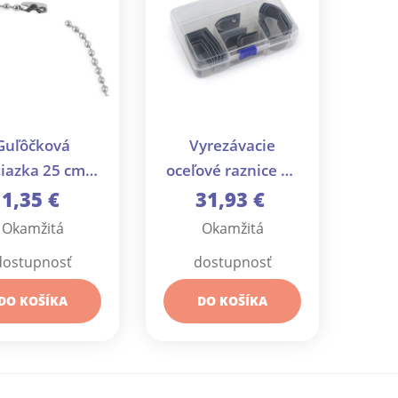
Guľôčková
Vyrezávacie
tiazka 25 cm
oceľové raznice na
útko - 10 ks
kožu, súprava 18
1,35 €
31,93 €
ks - 1 sada
Okamžitá
Okamžitá
dostupnosť
dostupnosť
DO KOŠÍKA
DO KOŠÍKA