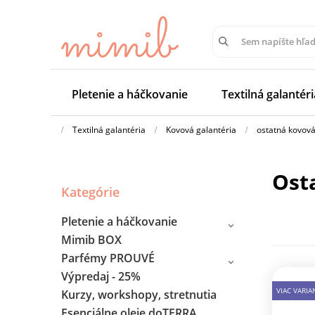
Pletenie a háčkovanie
Textilná galantéri
Textilná galantéria
Kovová galantéria
ostatná kovová
os
Kategórie
Pletenie a háčkovanie
Mimib BOX
Parfémy PROUVÉ
Výpredaj - 25%
VIAC VARI
Kurzy, workshopy, stretnutia
Esenciálne oleje doTERRA