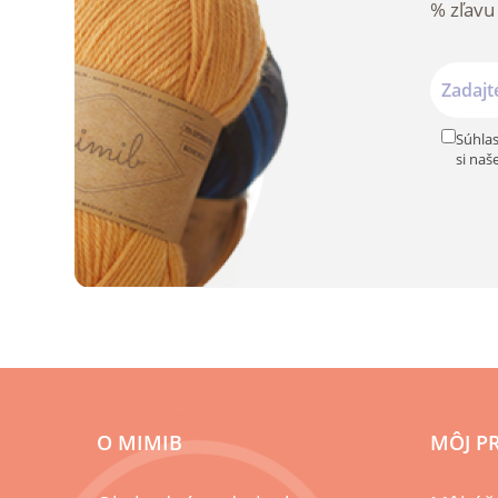
% zľavu
Súhlas
si naš
O MIMIB
MÔJ P