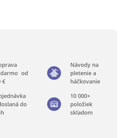
oprava
Návody na
adarmo od
pletenie a
 €
háčkovanie
bjednávka
10 000+
doslaná do
položiek
4h
skladom