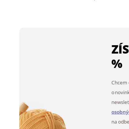
ZÍ
%
Chcem d
o novin
newslet
osobný
na odbe