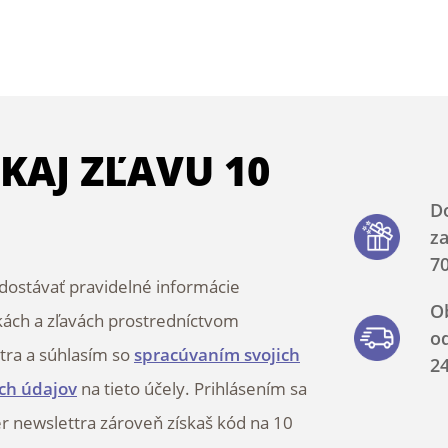
SKAJ ZĽAVU 10
D
z
70
ostávať pravidelné informácie
O
kách a zľavách prostredníctvom
o
tra a súhlasím so
spracúvaním svojich
2
ch údajov
na tieto účely. Prihlásením sa
r newslettra zároveň získaš kód na 10