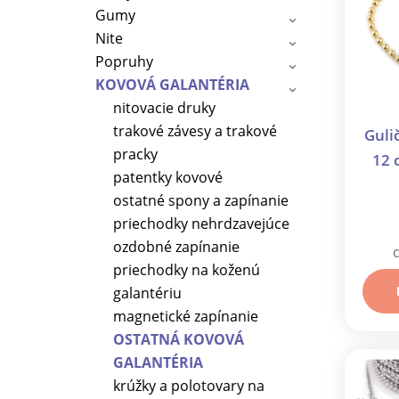
Gumy
Nite
Popruhy
KOVOVÁ GALANTÉRIA
nitovacie druky
trakové závesy a trakové
Guli
pracky
12 
patentky kovové
ostatné spony a zapínanie
priechodky nehrdzavejúce
ozdobné zapínanie
priechodky na koženú
galantériu
magnetické zapínanie
OSTATNÁ KOVOVÁ
GALANTÉRIA
krúžky a polotovary na