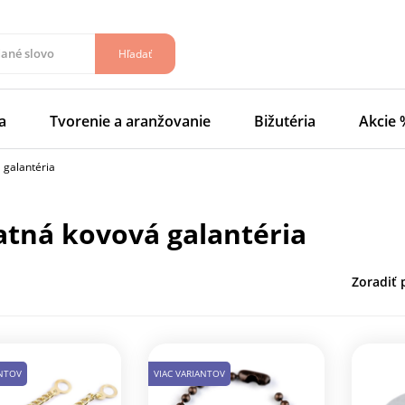
Hľadať
a
Tvorenie a aranžovanie
Bižutéria
Akcie 
 galantéria
tatná kovová galantéria
Zoradiť 
ANTOV
VIAC VARIANTOV