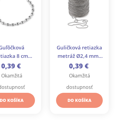
Guľôčková
Guličková retiazka
etiazka 8 cm
metráž Ø2,4 mm -
útko - 10 ks
1 m
0,39 €
0,39 €
Okamžitá
Okamžitá
dostupnosť
dostupnosť
DO KOŠÍKA
DO KOŠÍKA