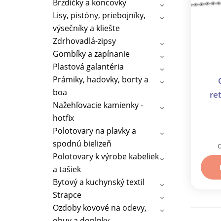
Brzdičky a koncovky
Lisy, pistóny, priebojníky,
výsečníky a kliešte
Zdrhovadlá-zipsy
Gombíky a zapínanie
Plastová galantéria
Prámiky, hadovky, borty a
boa
re
Nažehľovacie kamienky -
p
hotfix
Polotovary na plavky a
spodnú bielizeň
Polotovary k výrobe kabeliek
a tašiek
Bytový a kuchynský textil
Strapce
Ozdoby kovové na odevy,
obuv a doplnky