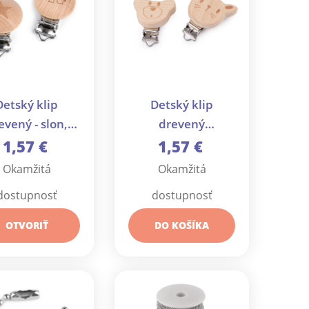
Detský klip
Detský klip
evený - slon,
drevený
da, smajlík - 1
medvedík, mačka -
1,57 €
1,57 €
ks
1 ks
Okamžitá
Okamžitá
dostupnosť
dostupnosť
OTVORIŤ
DO KOŠÍKA