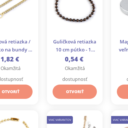
vá retiazka /
Guličková retiazka
Ma
ko na bundy a
10 cm pútko - 10
veľm
abáty - 5 ks
ks
1,82 €
0,54 €
Okamžitá
Okamžitá
dostupnosť
dostupnosť
OTVORIŤ
OTVORIŤ
VIAC VARIANTOV
VIAC VARI