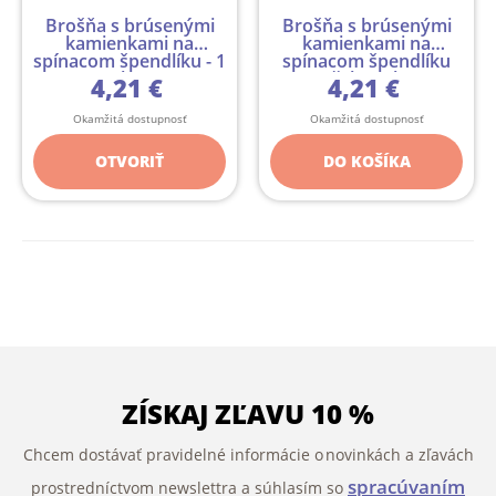
Brošňa s brúsenými
Brošňa s brúsenými
kamienkami na
kamienkami na
spínacom špendlíku - 1
spínacom špendlíku
ks
včela - 1 ks
4,21 €
4,21 €
Okamžitá dostupnosť
Okamžitá dostupnosť
OTVORIŤ
DO KOŠÍKA
ZÍSKAJ ZĽAVU 10 %
Chcem dostávať pravidelné informácie o novinkách a zľavách
spracúvaním
prostredníctvom newslettra a súhlasím so