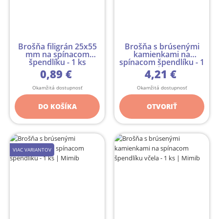
Brošňa filigrán 25x55
Brošňa s brúsenými
mm na spínacom
kamienkami na
špendlíku - 1 ks
spínacom špendlíku - 1
ks
0,89 €
4,21 €
Okamžitá dostupnosť
Okamžitá dostupnosť
DO KOŠÍKA
OTVORIŤ
VIAC VARIANTOV