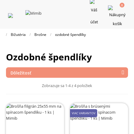
0
Toggle
navigation
Bižutéria
Brošne
ozdobné špendlíky
ozdobné špendlíky
Dôležitosť

Zobrazuje sa 1-4 z 4 položiek
VIAC VARIANTOV