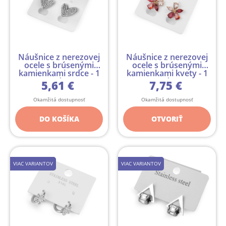
Náušnice z nerezovej
Náušnice z nerezovej
ocele s brúsenými
ocele s brúsenými
kamienkami srdce - 1
kamienkami kvety - 1
pár
pár
5,61 €
7,75 €
Okamžitá dostupnosť
Okamžitá dostupnosť
DO KOŠÍKA
OTVORIŤ
VIAC VARIANTOV
VIAC VARIANTOV