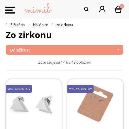
0
Toggle
navigation
Bižutéria
Náušnice
zo zirkonu
zo zirkonu
Dôležitosť

Zobrazuje sa 1-16 z 48 položiek
VIAC VARIANTOV
VIAC VARIANTOV