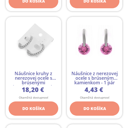
DO KOŠÍKA
DO KOŠÍKA
Náušnice kruhy z
Náušnice z nerezovej
nerezovej ocele s
ocele s brúseným
brúsenými
kamienkom - 1 pár
kamienkami - 1 pár
18,20 €
4,43 €
Okamžitá dostupnosť
Okamžitá dostupnosť
DO KOŠÍKA
DO KOŠÍKA