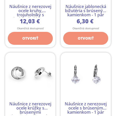
Náušnice z nerezovej
Náušnice jablonecká
ocele kruhy,
bižutéria s brúseným
trojuholníky s
kamienkom - 1 pár
brúsenými kam...
12,03 €
6,30 €
Okamžitá dostupnosť
Okamžitá dostupnosť
OTVORIŤ
OTVORIŤ
Náušnice z nerezovej
Náušnice z nerezovej
ocele krúžky s
ocele s brúseným
brúsenými
kamienkom - 1 pár