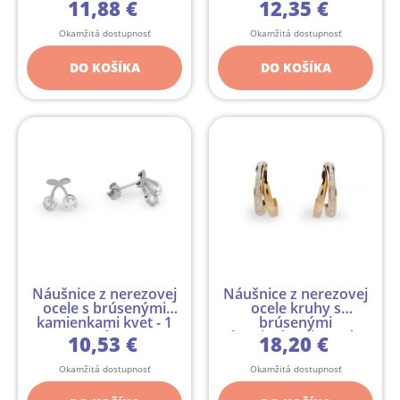
kamienkami - 1 pár
11,88 €
12,35 €
Okamžitá dostupnosť
Okamžitá dostupnosť
DO KOŠÍKA
DO KOŠÍKA
Náušnice z nerezovej
Náušnice z nerezovej
ocele s brúsenými
ocele kruhy s
kamienkami kvet - 1
brúsenými
pár
kamienkami - 1 pár
10,53 €
18,20 €
Okamžitá dostupnosť
Okamžitá dostupnosť