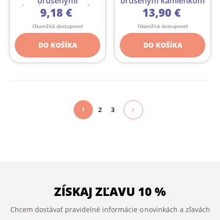
brúsenými
brúseným kamienkom
kamienkami - 1 pár
...
9,18 €
13,90 €
Okamžitá dostupnosť
Okamžitá dostupnosť
DO KOŠÍKA
DO KOŠÍKA
1
2
3
ZÍSKAJ ZĽAVU 10 %
Chcem dostávať pravidelné informácie o novinkách a zľavách