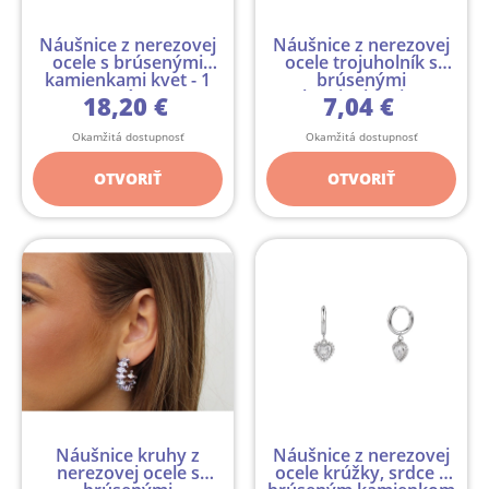
Náušnice z nerezovej
Náušnice z nerezovej
ocele s brúsenými
ocele trojuholník s
kamienkami kvet - 1
brúsenými
pár
kamienkami ...
18,20 €
7,04 €
Okamžitá dostupnosť
Okamžitá dostupnosť
OTVORIŤ
OTVORIŤ
Náušnice kruhy z
Náušnice z nerezovej
nerezovej ocele s
ocele krúžky, srdce s