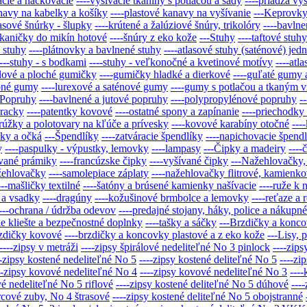
acie a háčkovacie
----vyšívacie tkaniny s potlačou a sady
----priadza vy
anavy na kabelky a košíky
----plastové kanavy na vyšívanie
---Keprovky 
lasové šnúrky - šlupky
----krútené a žalúziové šnúry, trikolóry
----bavln
 tkaničky do mikín hotové
----šnúry z eko kože
---Stuhy
----taftové stu
é stuhy
----plátnovky a bavlnené stuhy
----atlasové stuhy (saténové) jed
----stuhy - s bodkami
----stuhy - veľkonočné a kvetinové motívy
----atl
dlové a ploché gumičky
----gumičky hladké a dierkové
----guľaté gumy
bné gumy
----lurexové a saténové gumy
----gumy s potlačou a tkaným 
-Popruhy
----bavlnené a jutové popruhy
----polypropylénové popruhy
-
pracky
----patentky kovové
----ostatné spony a zapínanie
----priechodky
krúžky a polotovary na kľúče a prívesky
----kovové karabíny otočné
---
iky a očká
---Špendlíky
----zatváracie špendlíky
----napichovacie špend
y
----paspulky - výpustky, lemovky
----lampasy
---Čipky a madeiry
----
ívané prámiky
----francúzske čipky
----vyšívané čipky
---Nažehlovačky, 
ažehlovačky
----samolepiace záplaty
----nažehlovačky flitrové, kamienko
---mašličky textilné
----šatóny a brúsené kamienky našívacie
----ruže k 
 a vsadky
----dragúny
----kožušinové brmbolce a lemovky
----reťaze a
---ochrana / údržba odevov
----predajné stojany, háky, police a nákupné
cie kliešte a bezpečnostné doplnky
----tašky a sáčky
---Brzdičky a konc
rzdičky kovové
----brzdičky a koncovky plastové a z eko kože
---Lisy, 
----zipsy v metráži
----zipsy špirálové nedeliteľné No 3 pinlock
----zips
--zipsy kostené nedeliteľné No 5
----zipsy kostené deliteľné No 5
----zi
--zipsy kovové nedeliteľné No 4
----zipsy kovové nedeliteľné No 3
---
vé nedeliteľné No 5 riflové
----zipsy kostené deliteľné No 5 dúhové
---
orcové zuby, No 4 štrasové
----zipsy kostené deliteľné No 5 obojstranné