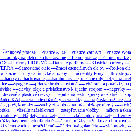
--Ženilkové priadze
---Priadze Alize
---Priadze YarnArt
---Priadze Wol
---Doplnky na pletenie a háčkovanie
---Letné priadze
---Zimné priadze
BOX
--Parfémy PROUVÉ
---Dámske parfémy
----Klasické parfémy
---
doTERRA
---Samostatné oleje
---Zmesi esenciálnych olejov
---Roll-on ole
e a látacie
----ihly čalúnnické a hobby
----ručné ihly Pony
----Ihly stro
----háčiky na háčkovanie
----bambulkovače, pletacie mlynčeky a rámče
lice
----špagety
----priadze hrubé a ostatné
----lyká rafia a povrázky na
rivítka
----cievky, oleje a príslušenstvo k šijacím strojom
----náprstky
--
---drevené a plastové cievky
----lepidlá na textil, šperky a ostatné
----kop
ožnice KAI
----cvakacie nožničky - cvakačky
----krajčírske nožnice
---
áčik, plyš, komplet
----suchý zips obojstranný a nízkoprofilový
----such
otítka
----vlizelín nažehľovací
----zatepľovacie vložky
----rašlové a tkan
--molitany
---Náplety a manžety
----elastické náplety, manžety
---Lemov
prúžky bavlnené jednofarebné
----šikmé prúžky koženkové a lurexové
-
úžky lemovacie a nezažehlené
---Záclonová galantéria
----záclonovky
-