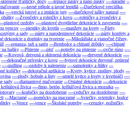
--sklenené fľaštičky, dózy
----lepiace pásky a nano pásky
----náradie
--
a maľovanie
----tavné pištole a tavné lepidlá
---Darčekové vrecúška,
ška
----vrecká jutové a z imitácie juty
----darčekové tašky natural
----
é obálky
---Zvončeky a rolničky z kovu
----rolničky a zvončeky z
---plastové ozdoby
----plastové dvojdielne dekorácie k zaveseniu
----
obu vencov
----piestiky do kvetín
----manžety na kvety
---Párty,
 kostýmy a sady
----párty a narodeninové dekorácie
----párty konfety a
né dekorácie a doplnky na tvorenie
----Mikulášske a vianočné čižmy,
áž
----organza, taft a satén
---Brmbolce a chlpaté drôtiky
----chlpaté
y na baňky
---Plstenie
----plsť
----potreby na plstenie
----ovčie rúno
----
ie
---Kovová, drevená a sklenená dekorácia
----drevené dekorácie
----
----dekoračné prívesky z kovu
----bytové dekorácie drevené, prútené
e
----quilling
----ozdoby k nalepeniu
----samolepky a štítky
---
bné košíčky
----dekoračná aplikácia
---Kvety, kytice, rastliny, plody
---
vovina
----plody, bobule a listy
----umelé kytice a kvety v kvetináči
----
ne sady
----diamantové maľovanie
---Ostatné dekorácie
----dekorácie
 krištálová živica
----fimo, betón, krištáľová živica a mozaika
---
lotovary
----krabičky na dozdobenie
----ceduľky na dozdobenie
----
eli
---Macramé
----pomôcky na macramé
---Sviečky, svietniky, bodce
ošteky
---Vence
----vence
---Školské potreby
----ceruzky, nožničky,