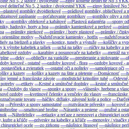
dolné No 5, 2 jazdce / dvojcestné
----zipsy kostené deliteľné No 3 YKK
vové deliteľné No 5, 2 jazdce / dvojcestné YKK
----zipsy špirálové No
---plastové gombíky dvojdierkové
----prádlové gombíky, obliečkové a n
-dizajnové zapínanie
----poťahovanie gombíkov
----gombíky olivy a ro
íky
----gombíky oblekové a kabátové
---Plastová galantéria
----spony od
miky, hadovky, borty a boa
----prámiky kamienkové a perlové
----prám
boa
----prámiky pierkové
----prámiky / borty plastové
----prámiky / čipk
a orientálne motívy
---Nažehľovacie kamienky - hotfix
----nažehľovaci
-diely na bielizeň a plavky
----kostice, tunely a výstuže
----košíčky a vy
y k výrobe kabeliek a tašiek
----uchá na tašky
----rúčky na kabelky a 
-kabelkové ozdoby
----karabíny a posunovače na kabelky
----metráž na 
výplne
----deky
----obliečky na vankúše
----prestieranie a stolovanie
----
zdoby kovové - ostatné
----ozdoby kovové - flora
----ozdoby kovové - a
 postavičiek a zvieratiek
----ostatné oči a nošteky
----samolepiace oči
--
ošíky a kazety
----košíky a kazety na šitie a pletenie
---Domácnosť
----
líny jemné a francúzske závoje
----modistické krinolíny tuhé
---Odevné,
 potreby
----etikety
---Krstné a smútočné doplnky
----krstné a smútočn
ia
---Ozdoby do vlasov
----sponky a spony
----vlásenky, hrebene a vl
asové ozdoby
----kvetinové čelenky a venčeky do vlasov
----francúzske
-označovanie tovaru
----háčiky, držiaky, závesné koše a police
---Darče
kou
---Prívesky a spony samostatné
----roztváracie prívesky
----kovové a
minibrošne
----smaltované brošne
---Náramky a prstene
----pružné a ost
enok
---Náhrdelníky
----retiazky a reťaze z nerezovej a chirurgickej ocel
, kufre a kľúče
----prívesky na kabelky a kľúče
----menovky / visačky 
 chirurgickej ocele
----zo zirkonu
----náušnice štrasové
----náušnice per