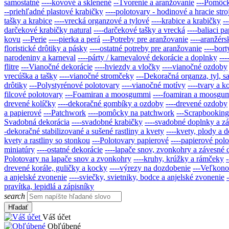
samostatné
----kovové a sklenené
--Tvorenie a aranžovanie
---Pomôck
--priehľadné plastové krabičky
----polotovary - hodinové a hracie stro
tašky a krabice
----vrecká organzové a tylové
----krabice a krabičky
-
darčekové krabičky natural
----darčekové tašky a vrecká
----baliaci pa
kovu
---Perie
----pierka a perá
---Potreby pre aranžovanie
----aranžérs
floristické drôtiky a pásky
----ostatné potreby pre aranžovanie
----bort
narodeniny a karneval
----párty / karnevalové dekorácie a doplnky
--
flitre
---Vianočné dekorácie
----hviezdy a vločky
----vianočné ozdoby
vrecúška a tašky
----vianočné stromčeky
---Dekoračná organza, tyl, sat
drôtiky
---Polystyrénové polotovary
----vianočné motívy
----tvary a k
filcové polotovary
---Foamiran a moosgummi
----foamiran a moosgu
drevené kolíčky
----dekoračné gombíky a ozdoby
----drevené ozdoby
a papierové
---Patchwork
----pomôcky na patchwork
---Scrapbooking 
Svadobná dekorácia
----svadobné krabičky
----svadobné doplnky a z
-dekoračné stabilizované a sušené rastliny a kvety
----kvety, plody a 
kvety a rastliny so stonkou
---Polotovary papierové
----papierové pol
miniatúry
----ostatné dekorácie
----lapače snov, zvonkohry a závesné 
Polotovary na lapače snov a zvonkohry
----kruhy, krúžky a rámčeky
drevené korále, guličky a kocky
----výrezy na dozdobenie
---Veľkono
a anjelské zvonenie
----sviečky, svietniky, bodce a anjelské zvonenie
pravítka, lepidlá a zápisníky
search
Hľadať
Váš účet
Obľúbené