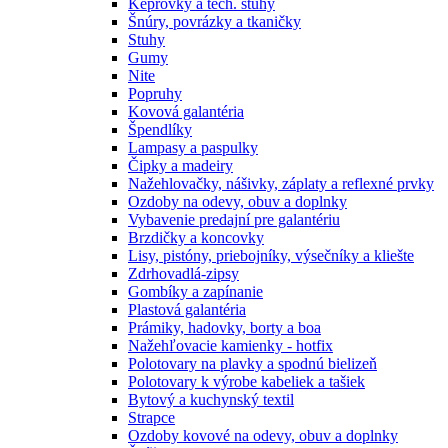
Keprovky a tech. stuhy
Šnúry, povrázky a tkaničky
Stuhy
Gumy
Nite
Popruhy
Kovová galantéria
Špendlíky
Lampasy a paspulky
Čipky a madeiry
Nažehlovačky, nášivky, záplaty a reflexné prvky
Ozdoby na odevy, obuv a doplnky
Vybavenie predajní pre galantériu
Brzdičky a koncovky
Lisy, pistóny, priebojníky, výsečníky a kliešte
Zdrhovadlá-zipsy
Gombíky a zapínanie
Plastová galantéria
Prámiky, hadovky, borty a boa
Nažehľovacie kamienky - hotfix
Polotovary na plavky a spodnú bielizeň
Polotovary k výrobe kabeliek a tašiek
Bytový a kuchynský textil
Strapce
Ozdoby kovové na odevy, obuv a doplnky