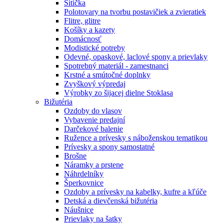
Šitíčka
Polotovary na tvorbu postavičiek a zvieratiek
Flitre, glitre
Košíky a kazety
Domácnosť
Modistické potreby
Odevné, opaskové, laclové spony a prievlaky
Spotrebný materiál - zamestnanci
Krstné a smútočné doplnky
Zvyškový výpredaj
Výrobky zo šijacej dielne Stoklasa
Bižutéria
Ozdoby do vlasov
Vybavenie predajní
Darčekové balenie
Ružence a prívesky s náboženskou tematikou
Prívesky a spony samostatné
Brošne
Náramky a prstene
Náhrdelníky
Šperkovnice
Ozdoby a prívesky na kabelky, kufre a kľúče
Detská a dievčenská bižutéria
Náušnice
Prievlaky na šatky