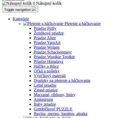
0
Nákupný košík
Toggle navigation
Kategórie
Pletenie a háčkovanie
Priadze Puffy
Ženilkové priadze
Priadze Alize
Priadze YarnArt
Priadze Wolans
Priadze Schachenmayr
Priadze Woolkie Toolkie
Priadze Himalaya
Háčiky a ihlice
Očká a nošteky
Výpľňový materiál
Doplnky na pletenie a háčkovanie
Letné priadze
Zimné priadze
Macramé, ribbony, šnúry
Amigurumi
Baby priadze
Gombičkové PUZZLE
Bavlna, merino, bambus, alpaka