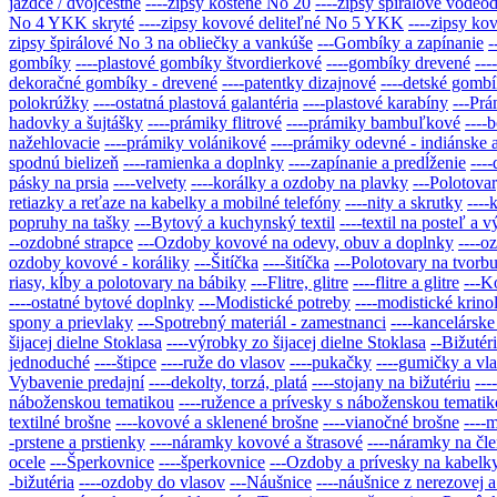
jazdce / dvojcestné
----zipsy kostené No 20
----zipsy špirálové vodeo
No 4 YKK skryté
----zipsy kovové deliteľné No 5 YKK
----zipsy ko
zipsy špirálové No 3 na obliečky a vankúše
---Gombíky a zapínanie
-
gombíky
----plastové gombíky štvordierkové
----gombíky drevené
---
dekoračné gombíky - drevené
----patentky dizajnové
----detské gomb
polokrúžky
----ostatná plastová galantéria
----plastové karabíny
---Prá
hadovky a šujtášky
----prámiky flitrové
----prámiky bambuľkové
----
nažehlovacie
----prámiky volánikové
----prámiky odevné - indiánske 
spodnú bielizeň
----ramienka a doplnky
----zapínanie a predĺženie
---
pásky na prsia
----velvety
----korálky a ozdoby na plavky
---Polotovar
retiazky a reťaze na kabelky a mobilné telefóny
----nity a skrutky
---
popruhy na tašky
---Bytový a kuchynský textil
----textil na posteľ a 
--ozdobné strapce
---Ozdoby kovové na odevy, obuv a doplnky
----o
ozdoby kovové - koráliky
---Šitíčka
----šitíčka
---Polotovary na tvorbu
riasy, kĺby a polotovary na bábiky
---Flitre, glitre
----flitre a glitre
---K
----ostatné bytové doplnky
---Modistické potreby
----modistické krino
spony a prievlaky
---Spotrebný materiál - zamestnanci
----kancelárske
šijacej dielne Stoklasa
----výrobky zo šijacej dielne Stoklasa
--Bižutér
jednoduché
----štipce
----ruže do vlasov
----pukačky
----gumičky a vl
Vybavenie predajní
----dekolty, torzá, platá
----stojany na bižutériu
---
náboženskou tematikou
----ružence a prívesky s náboženskou temati
textilné brošne
----kovové a sklenené brošne
----vianočné brošne
----
-prstene a prstienky
----náramky kovové a štrasové
----náramky na čl
ocele
---Šperkovnice
----šperkovnice
---Ozdoby a prívesky na kabelky
-bižutéria
----ozdoby do vlasov
---Náušnice
----náušnice z nerezovej a