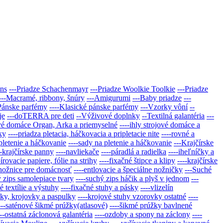
ans
---Priadze Schachenmayr
---Priadze Woolkie Toolkie
---Priadze
---Macramé, ribbony, šnúry
---Amigurumi
---Baby priadze
---
Pánske parfémy
----Klasické pánske parfémy
---Vzorky vôní
--
je
---doTERRA pre deti
--Výživové doplnky
--Textilná galantéria
---
jové domáce Organ, Arka a priemyselné
----ihly strojové domáce a
ky
----priadza pletacia, háčkovacia a pripletacie nite
----rovné a
 pletenie a háčkovanie
----sady na pletenie a háčkovanie
---Krajčírske
--krajčírske panny
----navliekače
----páradlá a radielka
----iheľníčky a
írovacie papiere, fólie na strihy
----fixačné štipce a klipy
----krajčírske
-nožnice pre domácnosť
----entlovacie a špeciálne nožničky
---Suché
ý zips samolepiace tvary
----suchý zips háčik a plyš v jednom
---
é textílie a výstuhy
----fixačné stuhy a pásky
----vlizelín
ky, krojovky a paspulky
----krojové stuhy vzorovky ostatné
----
---saténové šikmé prúžky(atlasové)
----šikmé prúžky bavlnené
---ostatná záclonová galantéria
----ozdoby a spony na záclony
----