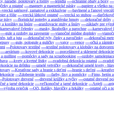
y, náradie, polotovary a formy
----lepidlá
----ochranné obaly a boxy
--
jčeky a ostatné
----magnety a magnetické pásky
----papiere a všetko n
---vrecká saténové, zamatové a exkluzívne
----bavlnené a ľanové vrecú
pier a fólie
----vrecká látkové ostatné
----vrecká so stuhou
----darčekov
ke trávy
----floristické potreby a aranžérske hmoty
----dekoračné drôty
-
y a koráliky na šnúre
----aranžovacie stuhy a šnúry
----základy pre výr
--karnevalové čelenky
----masky, škrabošky a parochne
----karnevalové
----gule a ozdoby na zavesenie
----vianočné módne doplnky
----vianoč
én, taft a juta
----dekoračné tyly, čipky a pavučinky
----dekoračná metr
orpusy
----gule, pologule a guličky
----vajce
----vence
----očká a zápink
mmi
---Polotovary textilné
----textilné polotovary a klobúky na dotvoren
----aerárium
----kovové dekorácie
----porcelánové a sklenené dekorácie
a quilling
----pomôcky a sady na scrapbooking
----ozdoby samolepiac
ábava
----kvety a kvetné lístky
----svadobná dekorácia ostatná
----svado
dekorácie na drôtiku
----umelé vetvičky
----dekoračné umelé kvety - hla
otovary
---Kreatívne sady a hranie s deťmi
----hranie s deťmi
----kreatív
dekorácie
---Zdobenie textilu
----farby, fixy a pomôcky
---Fimo, betón a
---Polotovary drevené
----drevené krúžky a tyčky
----ostatné drevené po
čné a jarné dekorácie
----veľkonočné a jarné dekorácie
---Anjeli
----anj
----výroba sviečok
---Oči, ňufáky, hlavičky a hrkálky
----ostatné oči a n