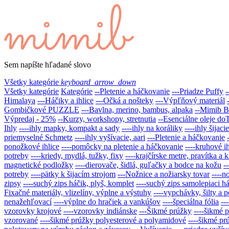
Sem napíšte hľadané slovo
Všetky kategórie
keyboard_arrow_down
Všetky kategórie
Kategórie
--Pletenie a háčkovanie
---Priadze Puffy
-
Himalaya
---Háčiky a ihlice
---Očká a nošteky
---Výpľňový materiál
Gombičkové PUZZLE
---Bavlna, merino, bambus, alpaka
--Mimib 
Výpredaj - 25%
--Kurzy, workshopy, stretnutia
--Esenciálne oleje 
Ihly
----ihly mapky, kompakt a sady
----ihly na koráliky
----ihly šijaci
priemyselné Schmetz
----ihly vyšívacie, aari
---Pletenie a háčkovanie
ponožkové ihlice
----pomôcky na pletenie a háčkovanie
----kruhové ih
potreby
----kriedy, mydlá, tužky, fixy
----krajčírske metre, pravítka a k
magnetické podložky
----dierovače, šidlá, guľačky a bodce na kožu
-
potreby
----pätky k šijacím strojom
---Nožnice a nožiarsky tovar
----n
zipsy
----suchý zips háčik, plyš, komplet
----suchý zips samolepiaci h
Fixačné materiály, vlizelíny, výplne a výstuhy
----vypchávky, šilty a p
nenažehľovací
----výplne do hračiek a vankúšov
----špeciálna fólia
--
vzorovky krojové
----vzorovky indiánske
---Šikmé prúžky
----šikmé 
vzorované
----šikmé prúžky polyesterové a polyamidové
----šikmé pr