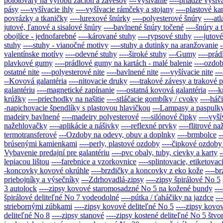
polotovary na výrobu záclon a závesov
---Vyšívanie
----priadze vyšív
pásy
----vyšívacie ihly
----vyšívacie rámčeky a stojany
----plastové k
povrázky a tkaničky
----lurexové šnúrky
----polyesterové šnúry
----at
jutové, ľanové a sisalové šnúry
----bavlnené šnúry točené
----šnúry a
obojlíce - jednofarebné
----kárované stuhy
----rypsové stuhy
----jutov
stuhy
----stuhy - vianočné motivy
----stuhy a dutinky na aranžovanie
valentínske motívy
----odevné stuhy
----široké stuhy
---Gumy
----prá
plavkové gumy
----prádlové gumy na kartách - malé balenie
----ozdo
ostatné nite
----polyesterové nite
----bavlnené nite
----vyšívacie nite
--
--Kovová galantéria
----nitovacie druky
----trakové závesy a trakové 
galantériu
----magnetické zapínanie
----ostatná kovová galantéria
----
krúžky
----priechodky na našitie
----stláčacie gombíky / cvoky
----háč
-napichovacie špendlíky s plastovou hlavičkou
---Lampasy a paspulk
madeiry bavlnené
----madeiry polyesterové
----silónové čipky
----vyš
nažehlovačky
----aplikácie a nášivky
----reflexné prvky
----flitrové n
termotransferové
---Ozdoby na odevy, obuv a doplnky
----brmbolce
-
brúsenými kamienkami
----perly, plastové ozdoby
----čipkové ozdoby
Vybavenie predajní pre galantériu
----pvc obaly, tuby, cievky a karty
-
lepiacou lištou
----farebnice a vzorkovnice
----splintovacie, etiketova
-koncovky kovové okrúhle
----brzdičky a koncovky z eko kože
----b
priebojníky a výsečníky
---Zdrhovadlá-zipsy
----zipsy špirálové No 5
3 autolock
----zipsy kovové staromosadzné No 5 na kožené bundy
--
špirálové deliteľné No 7 vodeodolné
----pútka / ťaháčiky na jazdce
--
striebornými zúbkami
----zipsy kovové deliteľné No 5
----zipsy kovo
deliteľné No 8
----zipsy stanové
----zipsy kostené deliteľné No 5 štv