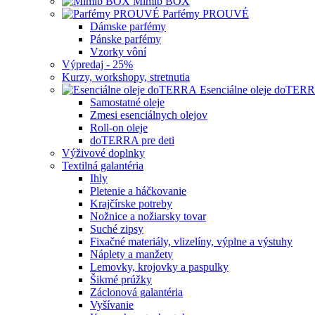
Mimib BOX
Parfémy PROUVÉ
Dámske parfémy
Pánske parfémy
Vzorky vôní
Výpredaj - 25%
Kurzy, workshopy, stretnutia
Esenciálne oleje doTER
Samostatné oleje
Zmesi esenciálnych olejov
Roll-on oleje
doTERRA pre deti
Výživové doplnky
Textilná galantéria
Ihly
Pletenie a háčkovanie
Krajčírske potreby
Nožnice a nožiarsky tovar
Suché zipsy
Fixačné materiály, vlizelíny, výplne a výstuhy
Náplety a manžety
Lemovky, krojovky a paspulky
Šikmé prúžky
Záclonová galantéria
Vyšívanie