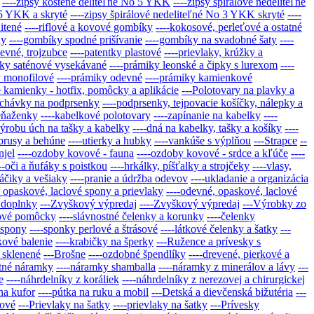
----zipsy kostené deliteľné No 5 YKK
----zipsy špirálové nedeliteľné
 5 YKK a skryté
----zipsy špirálové nedeliteľné No 3 YKK skryté
----
itené
----riflové a kovové gombíky
----kokosové, perleťové a ostatné
hy
----gombíky spodné prišívanie
----gombíky na svadobné šaty
----
evné, trojzubce
----patentky plastové
----prievlaky, krúžky a
iky saténové vysekávané
----prámiky leonské a čipky s lurexom
----
y monofilové
----prámiky odevné
----prámiky kamienkové
e kamienky - hotfix, pomôcky a aplikácie
---Polotovary na plavky a
pchávky na podprsenky
----podprsenky, tejpovacie košíčky, nálepky a
peňaženky
----kabelkové polotovary
----zapínanie na kabelky
----
výrobu úch na tašky a kabelky
----dná na kabelky, tašky a košíky
----
obrusy a behúne
----utierky a hubky
----vankúše s výplňou
---Strapce
--
njel
----ozdoby kovové - fauna
----ozdoby kovové - srdce a kľúče
----
--oči a ňufáky s poistkou
----hrkálky, píšťalky a strojčeky
----vlasy,
háčiky a vešiaky
----pranie a údržba odevov
----ukladanie a organizácia
 opaskové, laclové spony a prievlaky
----odevné, opaskové, laclové
é doplnky
---Zvyškový výpredaj
----Zvyškový výpredaj
---Výrobky zo
asové pomôcky
----slávnostné čelenky a korunky
----čelenky
 spony
----sponky perlové a štrásové
----látkové čelenky a šatky
---
kové balenie
----krabičky na šperky
---Ružence a prívesky s
 sklenené
---Brošne
----ozdobné špendlíky
----drevené, pierkové a
atné náramky
----náramky shamballa
----náramky z minerálov a lávy
---
e
----náhrdelníky z koráliek
----náhrdelníky z nerezovej a chirurgickej
na kufor
----pútka na ruku a mobil
---Detská a dievčenská bižutéria
---
lové
---Prievlaky na šatky
----prievlaky na šatky
---Prívesky