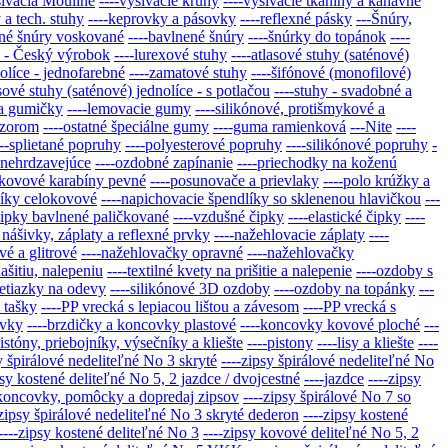
šívacia Mouline
----vyšívacie kruhy
----vyšívacie tkaniny a kanavné
a tech. stuhy
----keprovky a pásovky
----reflexné pásky
---Šnúry,
ené šnúry voskované
----bavlnené šnúry
----šnúrky do topánok
----
hy - Český výrobok
----lurexové stuhy
----atlasové stuhy (saténové)
nolíce - jednofarebné
----zamatové stuhy
----šifónové (monofilové)
asové stuhy (saténové) jednolíce - s potlačou
----stuhy - svadobné a
 a gumičky
----lemovacie gumy
----silikónové, protišmykové a
vzorom
----ostatné špeciálne gumy
----guma ramienková
---Nite
----
---splietané popruhy
----polyesterové popruhy
----silikónové popruhy
-
 nehrdzavejúce
----ozdobné zapínanie
----priechodky na koženú
-kovové karabíny pevné
----posunovače a prievlaky
----polo krúžky a
líky celokovové
----napichovacie špendlíky so sklenenou hlavičkou
---
čipky bavlnené paličkované
----vzdušné čipky
----elastické čipky
----
nášivky, záplaty a reflexné prvky
----nažehlovacie záplaty
----
vé a glitrové
----nažehlovačky opravné
----nažehlovačky
našitiu, nalepeniu
----textilné kvety na prišitie a nalepenie
----ozdoby s
 retiazky na odevy
----silikónové 3D ozdoby
----ozdoby na topánky
---
 tašky
----PP vrecká s lepiacou lištou a závesom
----PP vrecká s
ovky
----brzdičky a koncovky plastové
----koncovky kovové ploché
---
pistóny, priebojníky, výsečníky a kliešte
----pistony
----lisy a kliešte
----
y špirálové nedeliteľné No 3 skryté
----zipsy špirálové nedeliteľné No
psy kostené deliteľné No 5, 2 jazdce / dvojcestné
----jazdce
----zipsy
-koncovky, pomôcky a dopredaj zipsov
----zipsy špirálové No 7 so
-zipsy špirálové nedeliteľné No 3 skryté dederon
----zipsy kostené
----zipsy kostené deliteľné No 3
----zipsy kovové deliteľné No 5, 2