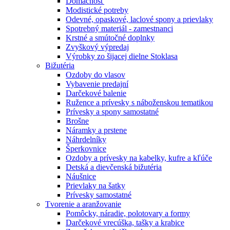
Domácnosť
Modistické potreby
Odevné, opaskové, laclové spony a prievlaky
Spotrebný materiál - zamestnanci
Krstné a smútočné doplnky
Zvyškový výpredaj
Výrobky zo šijacej dielne Stoklasa
Bižutéria
Ozdoby do vlasov
Vybavenie predajní
Darčekové balenie
Ružence a prívesky s náboženskou tematikou
Prívesky a spony samostatné
Brošne
Náramky a prstene
Náhrdelníky
Šperkovnice
Ozdoby a prívesky na kabelky, kufre a kľúče
Detská a dievčenská bižutéria
Náušnice
Prievlaky na šatky
Prívesky samostatné
Tvorenie a aranžovanie
Pomôcky, náradie, polotovary a formy
Darčekové vrecúška, tašky a krabice