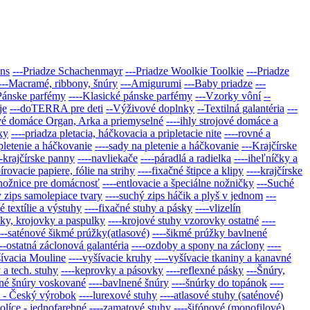
ans
---Priadze Schachenmayr
---Priadze Woolkie Toolkie
---Priadze
---Macramé, ribbony, šnúry
---Amigurumi
---Baby priadze
---
Pánske parfémy
----Klasické pánske parfémy
---Vzorky vôní
--
je
---doTERRA pre deti
--Výživové doplnky
--Textilná galantéria
---
jové domáce Organ, Arka a priemyselné
----ihly strojové domáce a
ky
----priadza pletacia, háčkovacia a pripletacie nite
----rovné a
 pletenie a háčkovanie
----sady na pletenie a háčkovanie
---Krajčírske
--krajčírske panny
----navliekače
----páradlá a radielka
----iheľníčky a
írovacie papiere, fólie na strihy
----fixačné štipce a klipy
----krajčírske
-nožnice pre domácnosť
----entlovacie a špeciálne nožničky
---Suché
ý zips samolepiace tvary
----suchý zips háčik a plyš v jednom
---
é textílie a výstuhy
----fixačné stuhy a pásky
----vlizelín
ky, krojovky a paspulky
----krojové stuhy vzorovky ostatné
----
---saténové šikmé prúžky(atlasové)
----šikmé prúžky bavlnené
---ostatná záclonová galantéria
----ozdoby a spony na záclony
----
šívacia Mouline
----vyšívacie kruhy
----vyšívacie tkaniny a kanavné
a tech. stuhy
----keprovky a pásovky
----reflexné pásky
---Šnúry,
ené šnúry voskované
----bavlnené šnúry
----šnúrky do topánok
----
hy - Český výrobok
----lurexové stuhy
----atlasové stuhy (saténové)
nolíce - jednofarebné
----zamatové stuhy
----šifónové (monofilové)