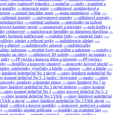
asové stuhy (saténové) jednolíce - s potlačou
----stuhy - svadobné a
 a gumičky
----lemovacie gumy
----silikónové, protišmykové a
vzorom
----ostatné špeciálne gumy
----guma ramienková
---Nite
----
---splietané popruhy
----polyesterové popruhy
----silikónové popruhy
-
 nehrdzavejúce
----ozdobné zapínanie
----priechodky na koženú
-kovové karabíny pevné
----posunovače a prievlaky
----polo krúžky a
líky celokovové
----napichovacie špendlíky so sklenenou hlavičkou
---
čipky bavlnené paličkované
----vzdušné čipky
----elastické čipky
----
nášivky, záplaty a reflexné prvky
----nažehlovacie záplaty
----
vé a glitrové
----nažehlovačky opravné
----nažehlovačky
našitiu, nalepeniu
----textilné kvety na prišitie a nalepenie
----ozdoby s
 retiazky na odevy
----silikónové 3D ozdoby
----ozdoby na topánky
---
 tašky
----PP vrecká s lepiacou lištou a závesom
----PP vrecká s
ovky
----brzdičky a koncovky plastové
----koncovky kovové ploché
---
pistóny, priebojníky, výsečníky a kliešte
----pistony
----lisy a kliešte
----
y špirálové nedeliteľné No 3 skryté
----zipsy špirálové nedeliteľné No
psy kostené deliteľné No 5, 2 jazdce / dvojcestné
----jazdce
----zipsy
-koncovky, pomôcky a dopredaj zipsov
----zipsy špirálové No 7 so
-zipsy špirálové nedeliteľné No 3 skryté dederon
----zipsy kostené
----zipsy kostené deliteľné No 3
----zipsy kovové deliteľné No 5, 2
----zipsy kostené deliteľné No 5 YKK
----zipsy špirálové nedeliteľné
 5 YKK a skryté
----zipsy špirálové nedeliteľné No 3 YKK skryté
----
itené
----riflové a kovové gombíky
----kokosové, perleťové a ostatné
hy
----gombíky spodné prišívanie
----gombíky na svadobné šaty
----
evné, trojzubce
----patentky plastové
----prievlaky, krúžky a