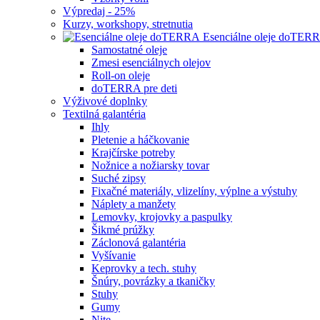
Výpredaj - 25%
Kurzy, workshopy, stretnutia
Esenciálne oleje doTER
Samostatné oleje
Zmesi esenciálnych olejov
Roll-on oleje
doTERRA pre deti
Výživové doplnky
Textilná galantéria
Ihly
Pletenie a háčkovanie
Krajčírske potreby
Nožnice a nožiarsky tovar
Suché zipsy
Fixačné materiály, vlizelíny, výplne a výstuhy
Náplety a manžety
Lemovky, krojovky a paspulky
Šikmé prúžky
Záclonová galantéria
Vyšívanie
Keprovky a tech. stuhy
Šnúry, povrázky a tkaničky
Stuhy
Gumy
Nite