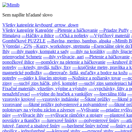
Sem napíšte hľadané slovo
Všetky kategórie
keyboard_arrow_down
Všetky kategórie
Kategórie
--Pletenie a háčkovanie
---Priadze Puffy
-
Himalaya
---Háčiky a ihlice
---Očká a nošteky
---Výpľňový materiál
Gombičkové PUZZLE
---Bavlna, merino, bambus, alpaka
--Mimib 
Výpredaj - 25%
--Kurzy, workshopy, stretnutia
--Esenciálne oleje 
Ihly
----ihly mapky, kompakt a sady
----ihly na koráliky
----ihly šijaci
priemyselné Schmetz
----ihly vyšívacie, aari
---Pletenie a háčkovanie
ponožkové ihlice
----pomôcky na pletenie a háčkovanie
----kruhové ih
potreby
----kriedy, mydlá, tužky, fixy
----krajčírske metre, pravítka a k
magnetické podložky
----dierovače, šidlá, guľačky a bodce na kožu
-
potreby
----pätky k šijacím strojom
---Nožnice a nožiarsky tovar
----n
zipsy
----suchý zips háčik, plyš, komplet
----suchý zips samolepiaci h
Fixačné materiály, vlizelíny, výplne a výstuhy
----vypchávky, šilty a p
nenažehľovací
----výplne do hračiek a vankúšov
----špeciálna fólia
--
vzorovky krojové
----vzorovky indiánske
---Šikmé prúžky
----šikmé 
vzorované
----šikmé prúžky polyesterové a polyamidové
----šikmé pr
polotovary na výrobu záclon a závesov
---Vyšívanie
----priadze vyšív
pásy
----vyšívacie ihly
----vyšívacie rámčeky a stojany
----plastové k
povrázky a tkaničky
----lurexové šnúrky
----polyesterové šnúry
----at
jutové, ľanové a sisalové šnúry
----bavlnené šnúry točené
----šnúry a
obojlíce - jednofarebné
----kárované stuhy
----rypsové stuhy
----jutov