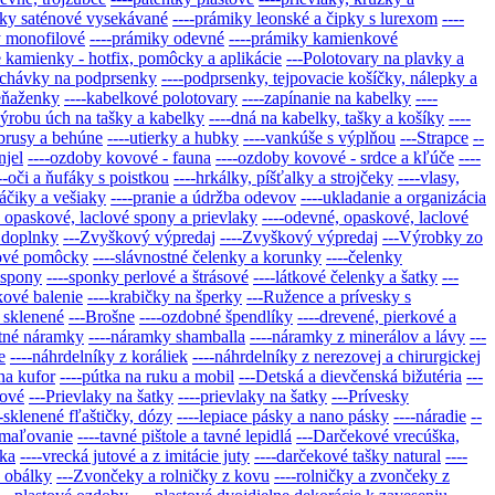
iky saténové vysekávané
----prámiky leonské a čipky s lurexom
----
y monofilové
----prámiky odevné
----prámiky kamienkové
e kamienky - hotfix, pomôcky a aplikácie
---Polotovary na plavky a
pchávky na podprsenky
----podprsenky, tejpovacie košíčky, nálepky a
peňaženky
----kabelkové polotovary
----zapínanie na kabelky
----
výrobu úch na tašky a kabelky
----dná na kabelky, tašky a košíky
----
obrusy a behúne
----utierky a hubky
----vankúše s výplňou
---Strapce
--
njel
----ozdoby kovové - fauna
----ozdoby kovové - srdce a kľúče
----
--oči a ňufáky s poistkou
----hrkálky, píšťalky a strojčeky
----vlasy,
háčiky a vešiaky
----pranie a údržba odevov
----ukladanie a organizácia
 opaskové, laclové spony a prievlaky
----odevné, opaskové, laclové
é doplnky
---Zvyškový výpredaj
----Zvyškový výpredaj
---Výrobky zo
asové pomôcky
----slávnostné čelenky a korunky
----čelenky
 spony
----sponky perlové a štrásové
----látkové čelenky a šatky
---
kové balenie
----krabičky na šperky
---Ružence a prívesky s
 sklenené
---Brošne
----ozdobné špendlíky
----drevené, pierkové a
atné náramky
----náramky shamballa
----náramky z minerálov a lávy
---
e
----náhrdelníky z koráliek
----náhrdelníky z nerezovej a chirurgickej
na kufor
----pútka na ruku a mobil
---Detská a dievčenská bižutéria
---
lové
---Prievlaky na šatky
----prievlaky na šatky
---Prívesky
--sklenené fľaštičky, dózy
----lepiace pásky a nano pásky
----náradie
--
a maľovanie
----tavné pištole a tavné lepidlá
---Darčekové vrecúška,
ška
----vrecká jutové a z imitácie juty
----darčekové tašky natural
----
é obálky
---Zvončeky a rolničky z kovu
----rolničky a zvončeky z