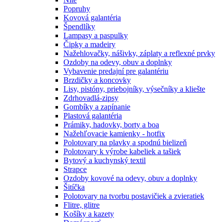
Popruhy
Kovová galantéria
Špendlíky
Lampasy a paspulky
Čipky a madeiry
Nažehlovačky, nášivky, záplaty a reflexné prvky
Ozdoby na odevy, obuv a doplnky
Vybavenie predajní pre galantériu
Brzdičky a koncovky
Lisy, pistóny, priebojníky, výsečníky a kliešte
Zdrhovadlá-zipsy
Gombíky a zapínanie
Plastová galantéria
Prámiky, hadovky, borty a boa
Nažehľovacie kamienky - hotfix
Polotovary na plavky a spodnú bielizeň
Polotovary k výrobe kabeliek a tašiek
Bytový a kuchynský textil
Strapce
Ozdoby kovové na odevy, obuv a doplnky
Šitíčka
Polotovary na tvorbu postavičiek a zvieratiek
Flitre, glitre
Košíky a kazety