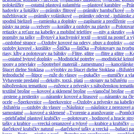
polokrúžky
----ostatná plastová galantéria
----plastové karabíny
---Prá
hadovky a šujtášky
----prámiky flitrové
----prámiky bambuľkové
----
nažehlovacie
----prámiky volánikové
----prámiky odevné - indiánske 
spodnú bielizeň
----ramienka a doplnky
----zapínanie a predĺženie
---
pásky na prsia
----velvety
----korálky a ozdoby na plavky
---Polotovar
retiazky a reťaze na kabelky a mobilné telefóny
----nity a skrutky
---
popruhy na tašky
---Bytový a kuchynský textil
----textil na posteľ a 
--ozdobné strapce
---Ozdoby kovové na odevy, obuv a doplnky
----o
ozdoby kovové - koráliky
---Šitíčka
----šitíčka
---Polotovary na tvorbu
riasy, kĺby a polotovary na bábiky
---Flitre, glitre
----flitre a glitre
---K
----ostatné bytové doplnky
---Modistické potreby
----modistické krino
spony a prievlaky
---Spotrebný materiál - zamestnanci
----kancelárske
šijacej dielne Stoklasa
----výrobky zo šijacej dielne Stoklasa
--Bižutér
jednoduché
----štipce
----ruže do vlasov
----pukačky
----gumičky a vl
Vybavenie predajní
----dekolty, torzá, platá
----stojany na bižutériu
---
náboženskou tematikou
----ružence a prívesky s náboženskou temati
textilné brošne
----kovové a sklenené brošne
----vianočné brošne
----
-prstene a prstienky
----náramky kovové a štrasové
----náramky na čl
ocele
---Šperkovnice
----šperkovnice
---Ozdoby a prívesky na kabelky
-bižutéria
----ozdoby do vlasov
---Náušnice
----náušnice z nerezovej a
samostatné
----kovové a sklenené
--Tvorenie a aranžovanie
---Pomôck
--priehľadné plastové krabičky
----polotovary - hodinové a hracie stro
tašky a krabice
----vrecká organzové a tylové
----krabice a krabičky
-
darčekové krabičky natural
----darčekové tašky a vrecká
----baliaci pa