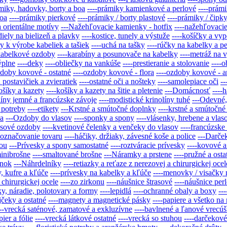
miky, hadovky, borty a boa
----prámiky kamienkové a perlové
----prám
boa
----prámiky pierkové
----prámiky / borty plastové
----prámiky / čipk
a orientálne motívy
---Nažehľovacie kamienky - hotfix
----nažehľovaci
-diely na bielizeň a plavky
----kostice, tunely a výstuže
----košíčky a vy
y k výrobe kabeliek a tašiek
----uchá na tašky
----rúčky na kabelky a 
-kabelkové ozdoby
----karabíny a posunovače na kabelky
----metráž na 
výplne
----deky
----obliečky na vankúše
----prestieranie a stolovanie
----
zdoby kovové - ostatné
----ozdoby kovové - flora
----ozdoby kovové - a
 postavičiek a zvieratiek
----ostatné oči a nošteky
----samolepiace oči
--
ošíky a kazety
----košíky a kazety na šitie a pletenie
---Domácnosť
----
líny jemné a francúzske závoje
----modistické krinolíny tuhé
---Odevné,
 potreby
----etikety
---Krstné a smútočné doplnky
----krstné a smútočn
ia
---Ozdoby do vlasov
----sponky a spony
----vlásenky, hrebene a vl
asové ozdoby
----kvetinové čelenky a venčeky do vlasov
----francúzske
-označovanie tovaru
----háčiky, držiaky, závesné koše a police
---Darče
kou
---Prívesky a spony samostatné
----roztváracie prívesky
----kovové a
minibrošne
----smaltované brošne
---Náramky a prstene
----pružné a ost
enok
---Náhrdelníky
----retiazky a reťaze z nerezovej a chirurgickej ocel
, kufre a kľúče
----prívesky na kabelky a kľúče
----menovky / visačky 
 chirurgickej ocele
----zo zirkonu
----náušnice štrasové
----náušnice per
y, náradie, polotovary a formy
----lepidlá
----ochranné obaly a boxy
--
jčeky a ostatné
----magnety a magnetické pásky
----papiere a všetko n
---vrecká saténové, zamatové a exkluzívne
----bavlnené a ľanové vrecú
pier a fólie
----vrecká látkové ostatné
----vrecká so stuhou
----darčekov