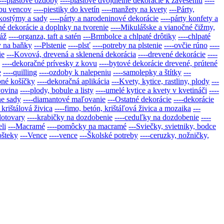
---plastové ozdoby
----plastové dvojdielne dekorácie k zaveseniu
----
obu vencov
----piestiky do kvetín
----manžety na kvety
---Párty,
 kostýmy a sady
----párty a narodeninové dekorácie
----párty konfety a
né dekorácie a doplnky na tvorenie
----Mikulášske a vianočné čižmy,
áž
----organza, taft a satén
---Brmbolce a chlpaté drôtiky
----chlpaté
y na baňky
---Plstenie
----plsť
----potreby na plstenie
----ovčie rúno
----
ie
---Kovová, drevená a sklenená dekorácia
----drevené dekorácie
----
----dekoračné prívesky z kovu
----bytové dekorácie drevené, prútené
e
----quilling
----ozdoby k nalepeniu
----samolepky a štítky
---
bné košíčky
----dekoračná aplikácia
---Kvety, kytice, rastliny, plody
---
vovina
----plody, bobule a listy
----umelé kytice a kvety v kvetináči
----
ne sady
----diamantové maľovanie
---Ostatné dekorácie
----dekorácie
 krištálová živica
----fimo, betón, krištáľová živica a mozaika
---
lotovary
----krabičky na dozdobenie
----ceduľky na dozdobenie
----
eli
---Macramé
----pomôcky na macramé
---Sviečky, svietniky, bodce
ošteky
---Vence
----vence
---Školské potreby
----ceruzky, nožničky,