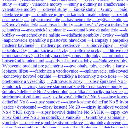
stuhy
----stuhy - vianočné motivy
----stuhy a dutinky na aranžovanie
valentínske motívy
----odevné stuhy
----široké stuhy
---Gumy
----prá
plavkové gumy
----prádlové gumy na kartách - malé balenie
----ozdo
ostatné nite
----polyesterové nite
----bavlnené nite
----vyšívacie nite
--
--Kovová galantéria
----nitovacie druky
----trakové závesy a trakové 
galantériu
----magnetické zapínanie
----ostatná kovová galantéria
----
krúžky
----priechodky na našitie
----stláčacie gombíky / cvoky
----háč
-napichovacie špendlíky s plastovou hlavičkou
---Lampasy a paspulk
madeiry bavlnené
----madeiry polyesterové
----silónové čipky
----vyš
nažehlovačky
----aplikácie a nášivky
----reflexné prvky
----flitrové n
termotransferové
---Ozdoby na odevy, obuv a doplnky
----brmbolce
-
brúsenými kamienkami
----perly, plastové ozdoby
----čipkové ozdoby
Vybavenie predajní pre galantériu
----pvc obaly, tuby, cievky a karty
-
lepiacou lištou
----farebnice a vzorkovnice
----splintovacie, etiketova
-koncovky kovové okrúhle
----brzdičky a koncovky z eko kože
----b
priebojníky a výsečníky
---Zdrhovadlá-zipsy
----zipsy špirálové No 5
3 autolock
----zipsy kovové staromosadzné No 5 na kožené bundy
--
špirálové deliteľné No 7 vodeodolné
----pútka / ťaháčiky na jazdce
--
striebornými zúbkami
----zipsy kovové deliteľné No 5
----zipsy kovo
deliteľné No 8
----zipsy stanové
----zipsy kostené deliteľné No 5 štv
jazdce / dvojcestné
----zipsy kostené No 20
----zipsy špirálové vodeo
No 4 YKK skryté
----zipsy kovové deliteľné No 5 YKK
----zipsy ko
zipsy špirálové No 3 na obliečky a vankúše
---Gombíky a zapínanie
-
gombíky
----plastové gombíky štvordierkové
----gombíky drevené
---
dekoračné gombíky - drevené
----patentky dizajnové
----detské gomb