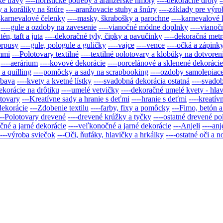
ke trávy
----floristické potreby a aranžérske hmoty
----dekoračné drôty
-
y a koráliky na šnúre
----aranžovacie stuhy a šnúry
----základy pre výr
--karnevalové čelenky
----masky, škrabošky a parochne
----karnevalové
----gule a ozdoby na zavesenie
----vianočné módne doplnky
----vianoč
én, taft a juta
----dekoračné tyly, čipky a pavučinky
----dekoračná metr
orpusy
----gule, pologule a guličky
----vajce
----vence
----očká a zápink
mmi
---Polotovary textilné
----textilné polotovary a klobúky na dotvoren
----aerárium
----kovové dekorácie
----porcelánové a sklenené dekorácie
a quilling
----pomôcky a sady na scrapbooking
----ozdoby samolepiac
ábava
----kvety a kvetné lístky
----svadobná dekorácia ostatná
----svado
dekorácie na drôtiku
----umelé vetvičky
----dekoračné umelé kvety - hla
otovary
---Kreatívne sady a hranie s deťmi
----hranie s deťmi
----kreatív
dekorácie
---Zdobenie textilu
----farby, fixy a pomôcky
---Fimo, betón a
---Polotovary drevené
----drevené krúžky a tyčky
----ostatné drevené po
čné a jarné dekorácie
----veľkonočné a jarné dekorácie
---Anjeli
----anj
----výroba sviečok
---Oči, ňufáky, hlavičky a hrkálky
----ostatné oči a n