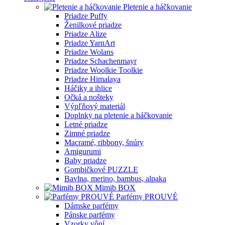
Pletenie a háčkovanie
Priadze Puffy
Ženilkové priadze
Priadze Alize
Priadze YarnArt
Priadze Wolans
Priadze Schachenmayr
Priadze Woolkie Toolkie
Priadze Himalaya
Háčiky a ihlice
Očká a nošteky
Výpľňový materiál
Doplnky na pletenie a háčkovanie
Letné priadze
Zimné priadze
Macramé, ribbony, šnúry
Amigurumi
Baby priadze
Gombičkové PUZZLE
Bavlna, merino, bambus, alpaka
Mimib BOX
Parfémy PROUVÉ
Dámske parfémy
Pánske parfémy
Vzorky vôní