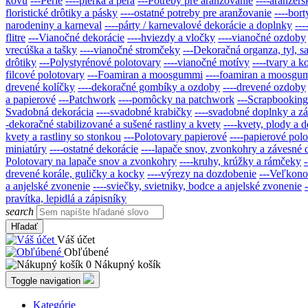
kovu
---Perie
----pierka a perá
---Potreby pre aranžovanie
----aranžérs
floristické drôtiky a pásky
----ostatné potreby pre aranžovanie
----bort
narodeniny a karneval
----párty / karnevalové dekorácie a doplnky
--
flitre
---Vianočné dekorácie
----hviezdy a vločky
----vianočné ozdoby
vrecúška a tašky
----vianočné stromčeky
---Dekoračná organza, tyl, sat
drôtiky
---Polystyrénové polotovary
----vianočné motívy
----tvary a k
filcové polotovary
---Foamiran a moosgummi
----foamiran a moosgu
drevené kolíčky
----dekoračné gombíky a ozdoby
----drevené ozdoby
a papierové
---Patchwork
----pomôcky na patchwork
---Scrapbooking 
Svadobná dekorácia
----svadobné krabičky
----svadobné doplnky a z
-dekoračné stabilizované a sušené rastliny a kvety
----kvety, plody a 
kvety a rastliny so stonkou
---Polotovary papierové
----papierové pol
miniatúry
----ostatné dekorácie
----lapače snov, zvonkohry a závesné 
Polotovary na lapače snov a zvonkohry
----kruhy, krúžky a rámčeky
drevené korále, guličky a kocky
----výrezy na dozdobenie
---Veľkono
a anjelské zvonenie
----sviečky, svietniky, bodce a anjelské zvonenie
pravítka, lepidlá a zápisníky
search
Hľadať
Váš účet
Obľúbené
0
Nákupný košík
Toggle navigation
Kategórie