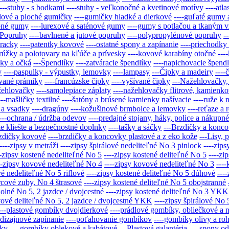
----stuhy - s bodkami
----stuhy - veľkonočné a kvetinové motívy
----atl
dlové a ploché gumičky
----gumičky hladké a dierkové
----guľaté gumy
bné gumy
----lurexové a saténové gumy
----gumy s potlačou a tkaným 
-Popruhy
----bavlnené a jutové popruhy
----polypropylénové popruhy
-
pracky
----patentky kovové
----ostatné spony a zapínanie
----priechodky
krúžky a polotovary na kľúče a prívesky
----kovové karabíny otočné
---
iky a očká
---Špendlíky
----zatváracie špendlíky
----napichovacie špend
y
----paspulky - výpustky, lemovky
----lampasy
---Čipky a madeiry
----
ívané prámiky
----francúzske čipky
----vyšívané čipky
---Nažehlovačky, 
ažehlovačky
----samolepiace záplaty
----nažehlovačky flitrové, kamienko
---mašličky textilné
----šatóny a brúsené kamienky našívacie
----ruže k 
 a vsadky
----dragúny
----kožušinové brmbolce a lemovky
----reťaze a
---ochrana / údržba odevov
----predajné stojany, háky, police a nákupné
cie kliešte a bezpečnostné doplnky
----tašky a sáčky
---Brzdičky a konc
rzdičky kovové
----brzdičky a koncovky plastové a z eko kože
---Lisy, 
----zipsy v metráži
----zipsy špirálové nedeliteľné No 3 pinlock
----zips
--zipsy kostené nedeliteľné No 5
----zipsy kostené deliteľné No 5
----zi
--zipsy kovové nedeliteľné No 4
----zipsy kovové nedeliteľné No 3
---
vé nedeliteľné No 5 riflové
----zipsy kostené deliteľné No 5 dúhové
---
orcové zuby, No 4 štrasové
----zipsy kostené deliteľné No 5 obojstranné
dolné No 5, 2 jazdce / dvojcestné
----zipsy kostené deliteľné No 3 YKK
vové deliteľné No 5, 2 jazdce / dvojcestné YKK
----zipsy špirálové No
---plastové gombíky dvojdierkové
----prádlové gombíky, obliečkové a n
-dizajnové zapínanie
----poťahovanie gombíkov
----gombíky olivy a ro
íky
----gombíky oblekové a kabátové
---Plastová galantéria
----spony od