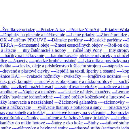
--Ženilkové priadze
---Priadze Alize
---Priadze YarnArt
---Priadze Wol
---Doplnky na pletenie a háčkovanie
---Letné priadze
---Zimné priadze
BOX
--Parfémy PROUVÉ
---Dámske parfémy
----Klasické parfémy
---
doTERRA
---Samostatné oleje
---Zmesi esenciálnych olejov
---Roll-on ole
e a látacie
----ihly čalúnnické a hobby
----ručné ihly Pony
----Ihly stro
----háčiky na háčkovanie
----bambulkovače, pletacie mlynčeky a rámče
lice
----špagety
----priadze hrubé a ostatné
----lyká rafia a povrázky na
rivítka
----cievky, oleje a príslušenstvo k šijacím strojom
----náprstky
--
---drevené a plastové cievky
----lepidlá na textil, šperky a ostatné
----kop
ožnice KAI
----cvakacie nožničky - cvakačky
----krajčírske nožnice
---
áčik, plyš, komplet
----suchý zips obojstranný a nízkoprofilový
----such
otítka
----vlizelín nažehľovací
----zatepľovacie vložky
----rašlové a tkan
--molitany
---Náplety a manžety
----elastické náplety, manžety
---Lemov
prúžky bavlnené jednofarebné
----šikmé prúžky koženkové a lurexové
-
úžky lemovacie a nezažehlené
---Záclonová galantéria
----záclonovky
-
acie a háčkovacie
----vyšívacie tkaniny s potlačou a sady
----priadza vy
anavy na kabelky a košíky
----plastové kanavy na vyšívanie
---Keprovky 
lasové šnúrky - šlupky
----krútené a žalúziové šnúry, trikolóry
----bavln
 tkaničky do mikín hotové
----šnúry z eko kože
---Stuhy
----taftové stu
é stuhy
----plátnovky a bavlnené stuhy
----atlasové stuhy (saténové) jed