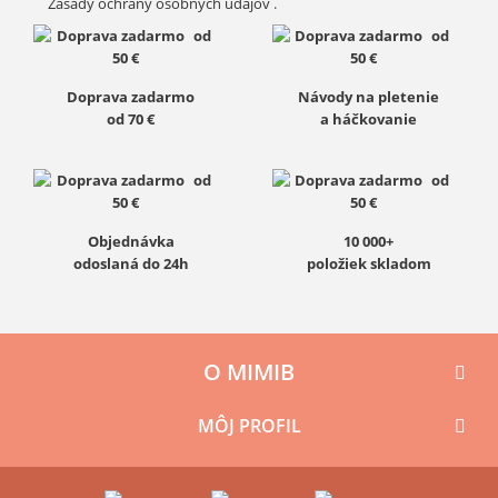
Zásady ochrany osobných údajov
.
Doprava zadarmo
Návody na pletenie
od 70 €
a háčkovanie
Objednávka
10 000+
odoslaná do 24h
položiek skladom
O MIMIB

MÔJ PROFIL
