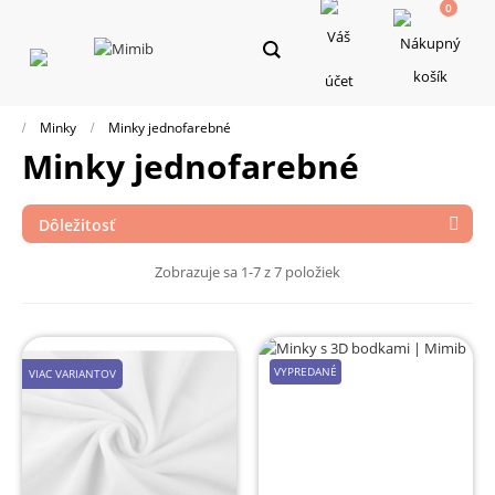
0
Toggle
navigation
Minky
Minky jednofarebné
Minky jednofarebné
Dôležitosť

Zobrazuje sa 1-7 z 7 položiek
VYPREDANÉ
VIAC VARIANTOV