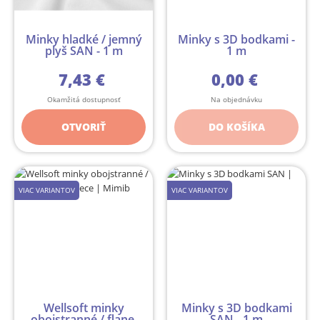
Minky hladké / jemný
Minky s 3D bodkami -
plyš SAN - 1 m
1 m
7,43 €
0,00 €
Okamžitá dostupnosť
Na objednávku
OTVORIŤ
DO KOŠÍKA
VIAC VARIANTOV
VIAC VARIANTOV
Wellsoft minky
Minky s 3D bodkami
obojstranné / flanel
SAN - 1 m