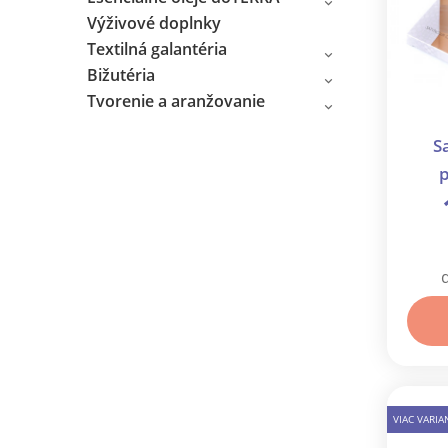
Výživové doplnky
Textilná galantéria
Bižutéria
Tvorenie a aranžovanie
S
p
odier
VIAC VARI