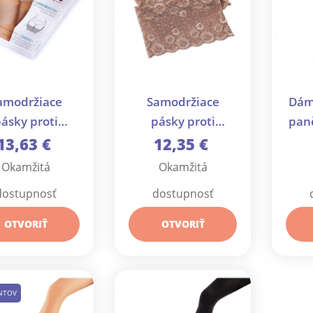
amodržiace
Samodržiace
Dám
ásky proti
pásky proti
panč
aniu stehien -
odieraniu stehien
13,63 €
12,35 €
1 krab.
čipkové - 1 pár
Okamžitá
Okamžitá
dostupnosť
dostupnosť
OTVORIŤ
OTVORIŤ
ANTOV