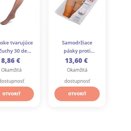
ske tvarujúce
Samodržiace
uchy 30 deň -
pásky proti
1 ks
odieraniu stehien -
8,86 €
13,60 €
1 krab.
Okamžitá
Okamžitá
dostupnosť
dostupnosť
OTVORIŤ
OTVORIŤ