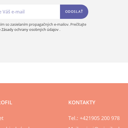
ODOSLAŤ
ím so zasielaním propagačných e-mailov. Prečítajte
e
Zásady ochrany osobných údajov
.
ROFIL
KONTAKTY
et
Tel.: +421905 200 978