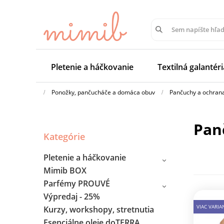
Pletenie a háčkovanie
Textilná galantéri
Ponožky, pančucháče a domáca obuv
Pančuchy a ochrana
Pa
Kategórie
Pletenie a háčkovanie
Mimib BOX
Parfémy PROUVÉ
Výpredaj - 25%
VIAC VARI
Kurzy, workshopy, stretnutia
Esenciálne oleje doTERRA