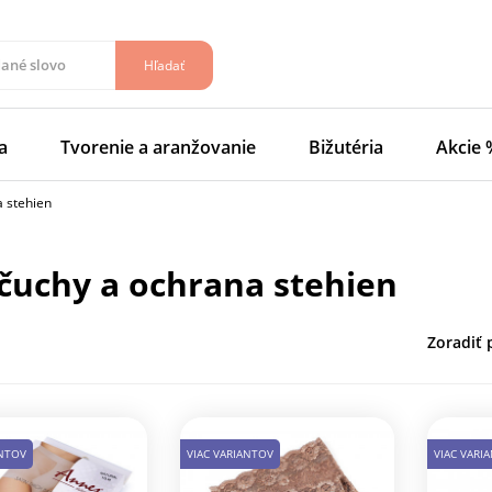
Hľadať
a
Tvorenie a aranžovanie
Bižutéria
Akcie 
 stehien
nčuchy a ochrana stehien
Zoradiť 
ANTOV
VIAC VARIANTOV
VIAC VARI