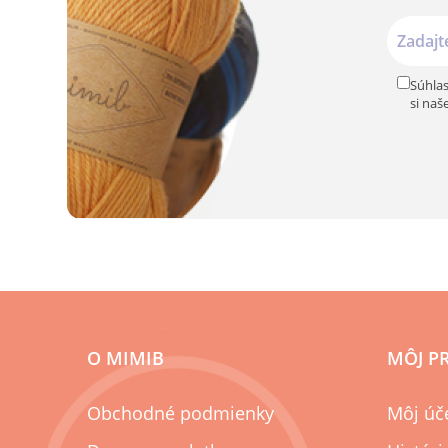
Súhlas
si naš
O MIMIB
MÔJ P
Obchodné podmienky
Môj úč