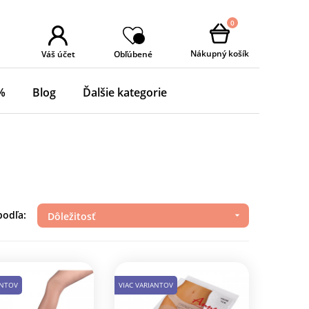
0
Nákupný košík
Váš účet
Obľúbené
%
Blog
Ďalšie kategorie
podľa:
Dôležitosť

ANTOV
VIAC VARIANTOV