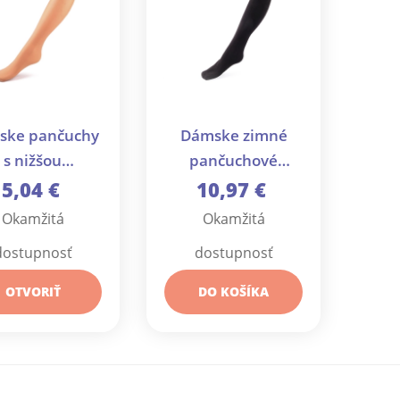
ske pančuchy
Dámske zimné
s nižšou
pančuchové
átrhovosťou
nohavice farebné
5,04 €
10,97 €
e 20 deň - 1 ks
Anabela 100 deň -
Okamžitá
Okamžitá
1 ks
dostupnosť
dostupnosť
OTVORIŤ
DO KOŠÍKA