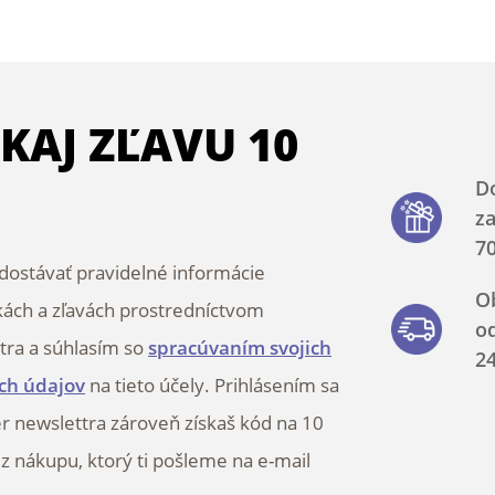
SKAJ ZĽAVU 10
D
z
70
ostávať pravidelné informácie
O
kách a zľavách prostredníctvom
o
tra a súhlasím so
spracúvaním svojich
2
ch údajov
na tieto účely. Prihlásením sa
r newslettra zároveň získaš kód na 10
 z nákupu, ktorý ti pošleme na e-mail