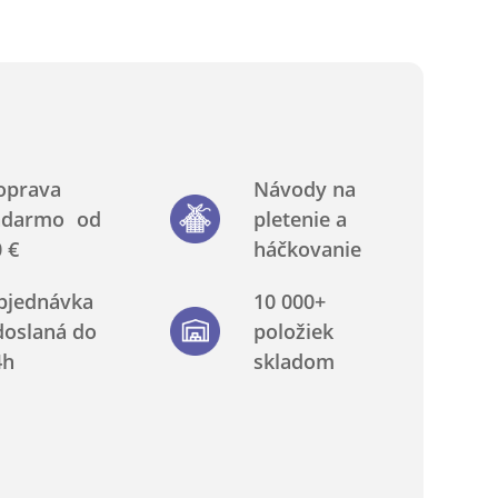
oprava
Návody na
adarmo od
pletenie a
 €
háčkovanie
bjednávka
10 000+
doslaná do
položiek
4h
skladom