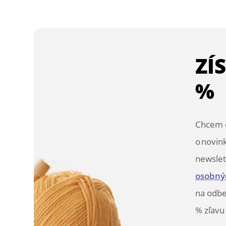
ZÍ
%
Chcem d
o novin
newslet
osobný
na odbe
% zľavu