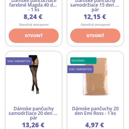
Dámske pančucháče
Dámske pančuchy
farebné Magda 40 den
samodržiace 15 den - 1
- 1 ks
pár
8,24 €
12,15 €
Okamžitá dostupnosť
Okamžitá dostupnosť
OTVORIŤ
OTVORIŤ
NOVINKA
VIAC VARIANTOV
VIAC VARIANTOV
Dámske pančuchy
Dámske pančuchy 20
samodržiace 20 den - 1
den Emi Ross - 1 ks
pár
13,26 €
4,97 €