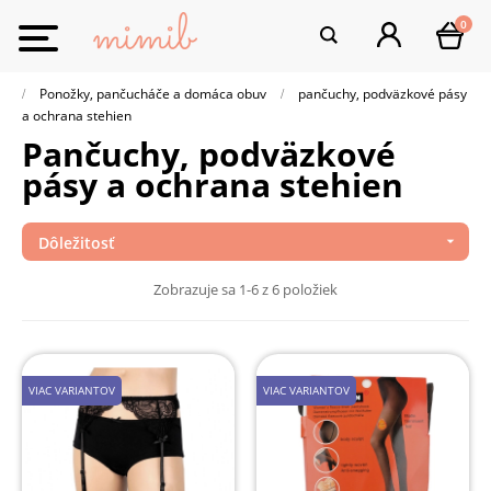
0
Toggle
navigation
Ponožky, pančucháče a domáca obuv
pančuchy, podväzkové pásy
a ochrana stehien
pančuchy, podväzkové
pásy a ochrana stehien
Dôležitosť

Zobrazuje sa 1-6 z 6 položiek
VIAC VARIANTOV
VIAC VARIANTOV