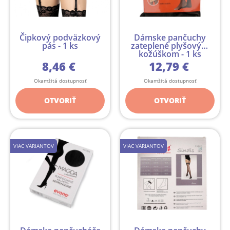
Čipkový podväzkový
Dámske pančuchy
pás - 1 ks
zateplené plyšovým
kožúškom - 1 ks
8,46 €
12,79 €
Okamžitá dostupnosť
Okamžitá dostupnosť
OTVORIŤ
OTVORIŤ
VIAC VARIANTOV
VIAC VARIANTOV